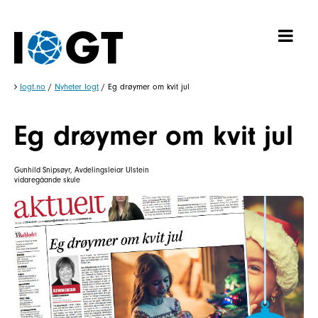
Iogt.no
/
Nyheter Iogt
/
Eg drøymer om kvit jul
Eg drøymer om kvit jul
Gunhild Snipsøyr, Avdelingsleiar Ulstein
vidaregåande skule