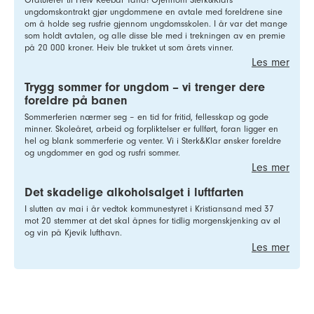
ungdomskontrakt gjør ungdommene en avtale med foreldrene sine
om å holde seg rusfrie gjennom ungdomsskolen. I år var det mange
som holdt avtalen, og alle disse ble med i trekningen av en premie
på 20 000 kroner. Heiv ble trukket ut som årets vinner.
Les mer
Trygg sommer for ungdom – vi trenger dere
foreldre på banen
Sommerferien nærmer seg – en tid for fritid, fellesskap og gode
minner. Skoleåret, arbeid og forpliktelser er fullført, foran ligger en
hel og blank sommerferie og venter. Vi i Sterk&Klar ønsker foreldre
og ungdommer en god og rusfri sommer.
Les mer
Det skadelige alkoholsalget i luftfarten
I slutten av mai i år vedtok kommunestyret i Kristiansand med 37
mot 20 stemmer at det skal åpnes for tidlig morgenskjenking av øl
og vin på Kjevik lufthavn.
Les mer