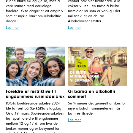
kunne bruke ski og kjelke, men å
venner påvirker hverandre. Alle
vere saman med edruelege
vokser vi inn i en måte å bruke
foreldre. Kvite dagar er eit omgrep
rusmidler på som er vanlig i det
som er mykje brukt om alkoholfrie
miljøet vi er en del av.
dagar.
Alkoholvaner smitter.
Les mer
Les mer
Foreldre er restriktive til
Gi barna en alkoholfri
ungdommers rusmiddelbruk
sommer!
IOGTs foreldreundersøkelse 2024
56 % mener det generelt drikkes for
ble lansert på Sterk&Klars fagdag i
mye alkohol i sommerferien når
Oslo 19. mars. Spørreundersøkelsen
barn er tilstede.
har spurt foreldre til ungdommer
Les mer
mellom 12 og 17 år om hva de
tenker, mener og er bekymret for