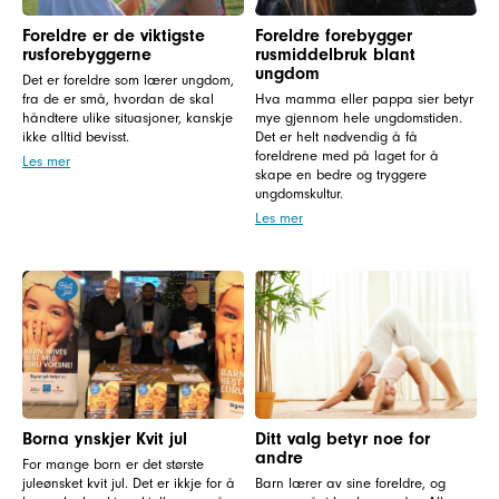
Foreldre er de viktigste
Foreldre forebygger
rusforebyggerne
rusmiddelbruk blant
ungdom
Det er foreldre som lærer ungdom,
fra de er små, hvordan de skal
Hva mamma eller pappa sier betyr
håndtere ulike situasjoner, kanskje
mye gjennom hele ungdomstiden.
ikke alltid bevisst.
Det er helt nødvendig å få
foreldrene med på laget for å
Les mer
skape en bedre og tryggere
ungdomskultur.
Les mer
Borna ynskjer Kvit jul
Ditt valg betyr noe for
andre
For mange born er det største
juleønsket kvit jul. Det er ikkje for å
Barn lærer av sine foreldre, og