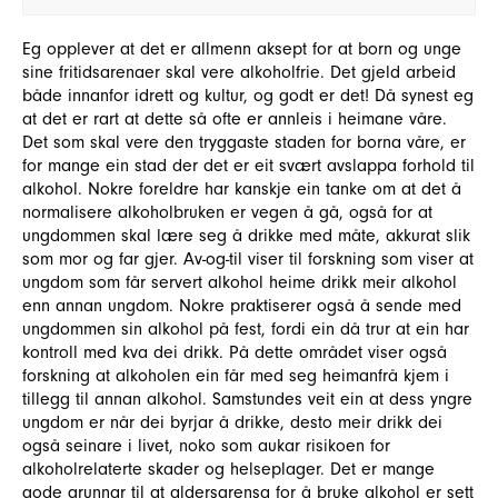
Eg opplever at det er allmenn aksept for at born og unge
sine fritidsarenaer skal vere alkoholfrie. Det gjeld arbeid
både innanfor idrett og kultur, og godt er det! Då synest eg
at det er rart at dette så ofte er annleis i heimane våre.
Det som skal vere den tryggaste staden for borna våre, er
for mange ein stad der det er eit svært avslappa forhold til
alkohol. Nokre foreldre har kanskje ein tanke om at det å
normalisere alkoholbruken er vegen å gå, også for at
ungdommen skal lære seg å drikke med måte, akkurat slik
som mor og far gjer. Av-og-til viser til forskning som viser at
ungdom som får servert alkohol heime drikk meir alkohol
enn annan ungdom. Nokre praktiserer også å sende med
ungdommen sin alkohol på fest, fordi ein då trur at ein har
kontroll med kva dei drikk. På dette området viser også
forskning at alkoholen ein får med seg heimanfrå kjem i
tillegg til annan alkohol. Samstundes veit ein at dess yngre
ungdom er når dei byrjar å drikke, desto meir drikk dei
også seinare i livet, noko som aukar risikoen for
alkoholrelaterte skader og helseplager. Det er mange
gode grunnar til at aldersgrensa for å bruke alkohol er sett