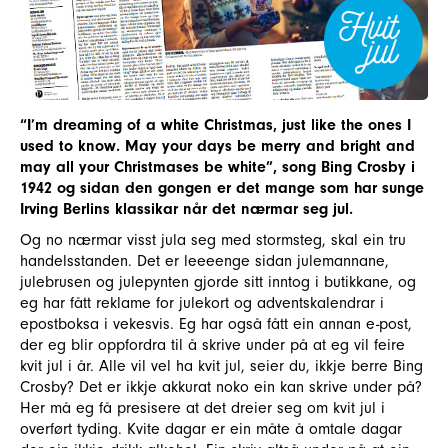
“I’m dreaming of a white Christmas, just like the ones I
used to know. May your days be merry and bright and
may all your Christmases be white”, song Bing Crosby i
1942 og sidan den gongen er det mange som har sunge
Irving Berlins klassikar når det nærmar seg jul.
Og no nærmar visst jula seg med stormsteg, skal ein tru
handelsstanden. Det er leeeenge sidan julemannane,
julebrusen og julepynten gjorde sitt inntog i butikkane, og
eg har fått reklame for julekort og adventskalendrar i
epostboksa i vekesvis. Eg har også fått ein annan e-post,
der eg blir oppfordra til å skrive under på at eg vil feire
kvit jul i år. Alle vil vel ha kvit jul, seier du, ikkje berre Bing
Crosby? Det er ikkje akkurat noko ein kan skrive under på?
Her må eg få presisere at det dreier seg om kvit jul i
overført tyding. Kvite dagar er ein måte å omtale dagar