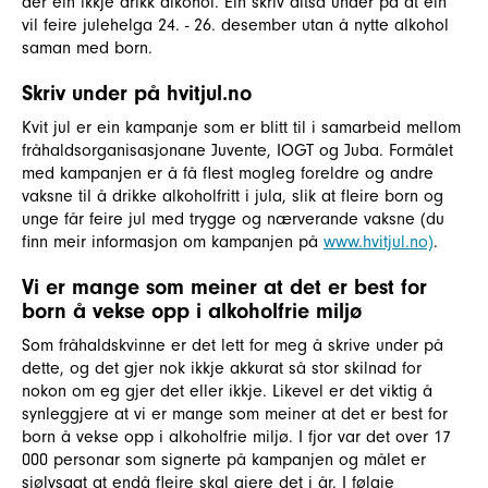
der ein ikkje drikk alkohol. Ein skriv altså under på at ein
vil feire julehelga 24. - 26. desember utan å nytte alkohol
saman med born.
Skriv under på hvitjul.no
Kvit jul er ein kampanje som er blitt til i samarbeid mellom
fråhaldsorganisasjonane Juvente, IOGT og Juba. Formålet
med kampanjen er å få flest mogleg foreldre og andre
vaksne til å drikke alkoholfritt i jula, slik at fleire born og
unge får feire jul med trygge og nærverande vaksne (du
finn meir informasjon om kampanjen på
www.hvitjul.no)
.
Vi er mange som meiner at det er best for
born å vekse opp i alkoholfrie miljø
Som fråhaldskvinne er det lett for meg å skrive under på
dette, og det gjer nok ikkje akkurat så stor skilnad for
nokon om eg gjer det eller ikkje. Likevel er det viktig å
synleggjere at vi er mange som meiner at det er best for
born å vekse opp i alkoholfrie miljø. I fjor var det over 17
000 personar som signerte på kampanjen og målet er
sjølvsagt at endå fleire skal gjere det i år. I følgje