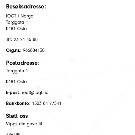
Besøksadresse:
IOGT i Norge
Torggata 1
0181 Oslo
Tlf:
23 21 45 80
Org.nr.:
966804130
Postadresse:
Torggata 1
0181 Oslo
E-post:
iogt@iogt.no
Bankkonto:
1503 84 77541
Støtt oss
Vipps din gave til
#86495