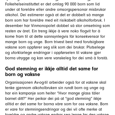
Folkehelseinstituttet er det omlag 90 000 born som lid
under at foreldre eller andre omsorgspersonar misbrukar
alkohol. Dei estimerer også at det er dobbelt så mange
born som har foreldre med eit risikabelt alkoholforbruk. I
desember har Vinmonopolet dobbel så stor omsetning som
resten av året. Ein treng ikkje å vere noko flogvit for å
kome fram til at dette sannsynlegvis får konsekvensar for
mange born og unge. Born trivest best med forutsigbare
vaksne som oppfører seg slik som dei brukar. Plutselege
og uforklarlege endringar i oppførselen til vaksne gjer
borna utrygge og kan vere vanskeleg for dei små å forstå.
God stemning er ikkje alltid det same for
born og vaksne
Organisasjonen Av-og-til arbeider også for at vaksne skal
tenke gjennom alkoholbruken sin rundt born og unge og
har ein kampanje som heiter “Hvor mange glass tåler
barnet ditt?” Her peikar dei på at “god stemning” ikkje
alltid er det same for borna våre som for oss vaksne. Born
er vare for stemningsendringar og dei vil ofte merke at
foreldre og andre vaksne endrar seg lenge før den vaksne