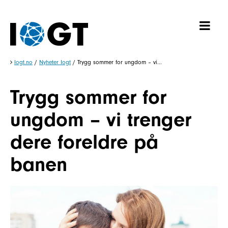
Iogt.no
/
Nyheter Iogt
/
Trygg sommer for ungdom – vi...
Trygg sommer for
ungdom – vi trenger
dere foreldre på
banen