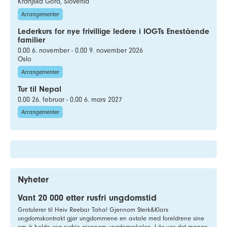
Kranjska Gora, Slovenia
Arrangementer
Lederkurs for nye frivillige ledere i IOGTs Enestående
familier
0.00 6. november - 0.00 9. november 2026
Oslo
Arrangementer
Tur til Nepal
0.00 26. februar - 0.00 6. mars 2027
Arrangementer
Nyheter
Vant 20 000 etter rusfri ungdomstid
Gratulerer til Heiv Reebar Taha! Gjennom Sterk&Klars
ungdomskontrakt gjør ungdommene en avtale med foreldrene sine
om å holde seg rusfrie gjennom ungdomsskolen. I år var det mange