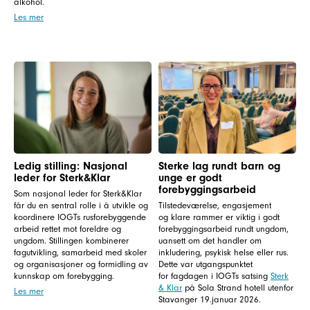
alkohol.
Les mer
Ledig stilling: Nasjonal
Sterke lag rundt barn og
leder for Sterk&Klar
unge er godt
forebyggingsarbeid
Som nasjonal leder for Sterk&Klar
får du en sentral rolle i å utvikle og
Tilstedeværelse, engasjement
koordinere IOGTs rusforebyggende
og klare rammer er viktig i godt
arbeid rettet mot foreldre og
forebyggingsarbeid rundt ungdom,
ungdom. Stillingen kombinerer
uansett om det handler om
fagutvikling, samarbeid med skoler
inkludering, psykisk helse eller rus.
og organisasjoner og formidling av
Dette var utgangspunktet
kunnskap om forebygging.
for fagdagen i IOGTs satsing
Sterk
& Klar
på Sola Strand hotell utenfor
Les mer
Stavanger 19.januar 2026.