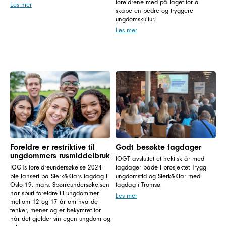
foreldrene med på laget for å
Les mer
skape en bedre og tryggere
ungdomskultur.
Les mer
Foreldre er restriktive til
Godt besøkte fagdager
ungdommers rusmiddelbruk
IOGT avsluttet et hektisk år med
IOGTs foreldreundersøkelse 2024
fagdager både i prosjektet Trygg
ble lansert på Sterk&Klars fagdag i
ungdomstid og Sterk&Klar med
Oslo 19. mars. Spørreundersøkelsen
fagdag i Tromsø.
har spurt foreldre til ungdommer
Les mer
mellom 12 og 17 år om hva de
tenker, mener og er bekymret for
når det gjelder sin egen ungdom og