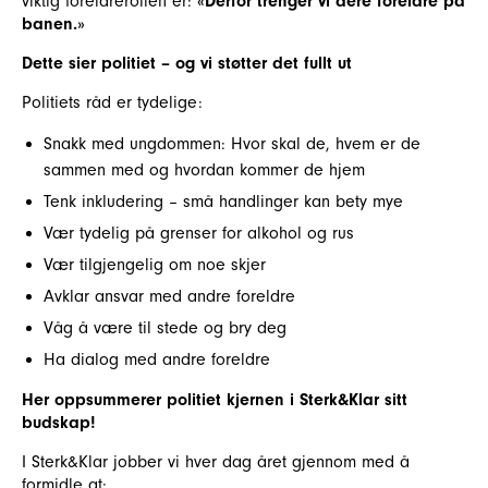
viktig foreldrerollen er:
«Derfor trenger vi dere foreldre på
banen.»
Dette sier politiet – og vi støtter det fullt ut
Politiets råd er tydelige:
Snakk med ungdommen: Hvor skal de, hvem er de
sammen med og hvordan kommer de hjem
Tenk inkludering – små handlinger kan bety mye
Vær tydelig på grenser for alkohol og rus
Vær tilgjengelig om noe skjer
Avklar ansvar med andre foreldre
Våg å være til stede og bry deg
Ha dialog med andre foreldre
Her oppsummerer politiet kjernen i Sterk&Klar sitt
budskap!
I Sterk&Klar jobber vi hver dag året gjennom med å
formidle at: