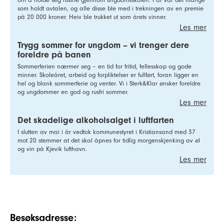
som holdt avtalen, og alle disse ble med i trekningen av en premie
på 20 000 kroner. Heiv ble trukket ut som årets vinner.
Les mer
Trygg sommer for ungdom – vi trenger dere
foreldre på banen
Sommerferien nærmer seg – en tid for fritid, fellesskap og gode
minner. Skoleåret, arbeid og forpliktelser er fullført, foran ligger en
hel og blank sommerferie og venter. Vi i Sterk&Klar ønsker foreldre
og ungdommer en god og rusfri sommer.
Les mer
Det skadelige alkoholsalget i luftfarten
I slutten av mai i år vedtok kommunestyret i Kristiansand med 37
mot 20 stemmer at det skal åpnes for tidlig morgenskjenking av øl
og vin på Kjevik lufthavn.
Les mer
Besøksadresse: