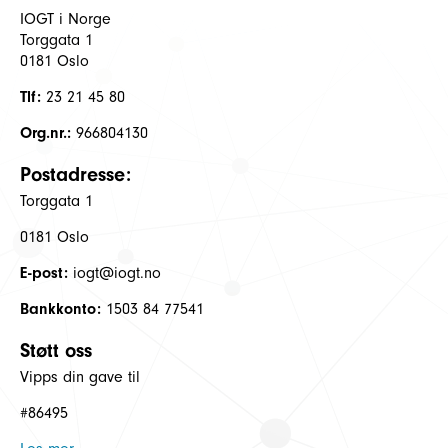
IOGT i Norge
Torggata 1
0181 Oslo
Tlf:
23 21 45 80
Org.nr.:
966804130
Postadresse:
Torggata 1
0181 Oslo
E-post:
iogt@iogt.no
Bankkonto:
1503 84 77541
Støtt oss
Vipps din gave til
#86495