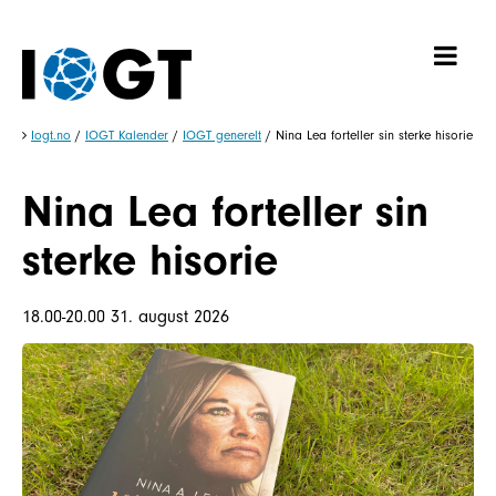
Iogt.no
/
IOGT Kalender
/
IOGT generelt
/
Nina Lea forteller sin sterke hisorie
Nina Lea forteller sin
sterke hisorie
18.00-20.00 31. august 2026