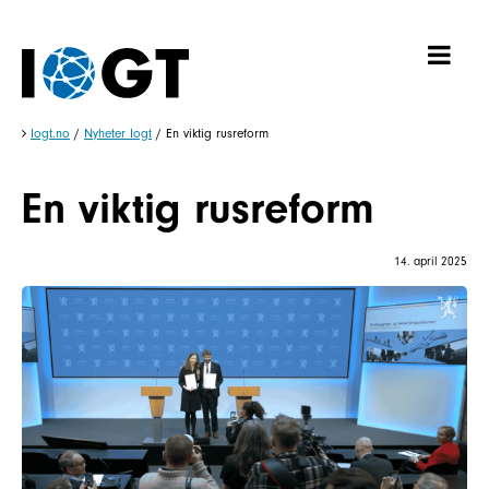
Iogt.no
/
Nyheter Iogt
/
En viktig rusreform
En viktig rusreform
14. april 2025