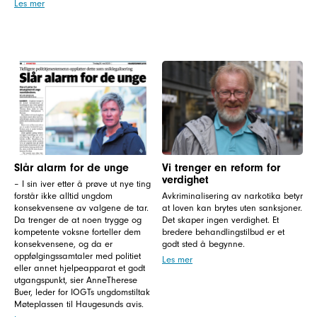
Les mer
Slår alarm for de unge
Vi trenger en reform for
verdighet
– I sin iver etter å prøve ut nye ting
forstår ikke alltid ungdom
Avkriminalisering av narkotika betyr
konsekvensene av valgene de tar.
at loven kan brytes uten sanksjoner.
Da trenger de at noen trygge og
Det skaper ingen verdighet. Et
kompetente voksne forteller dem
bredere behandlingstilbud er et
konsekvensene, og da er
godt sted å begynne.
oppfølgingssamtaler med politiet
Les mer
eller annet hjelpeapparat et godt
utgangspunkt, sier AnneTherese
Buer, leder for IOGTs ungdomstiltak
Møteplassen til Haugesunds avis.