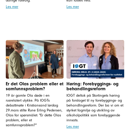
dårlige rusvalg.
kan lastes ned.
Les mer
Les mer
Er det Olas problem eller et
Høring: Forebyggings- og
samfunnsproblem?
behandlingsreform
19 år gamle Ola døde i en
IOGT deltok på Stortingets høring
rusrelatert ulykke. På IOGTs
på forslaget til ny forebyggings- og
debattmøte i Kristiansand lørdag
behandlingsreform. Der ba vi om et
29.mars stilte Rune Erling Pedersen,
styrket fagmiljø og utvikling av
Olas far spørsmålet: "Er dette Olas
alkoholpolitikk som forebyggende
problem, eller et
innsats.
samfunnsproblem?"
Les mer