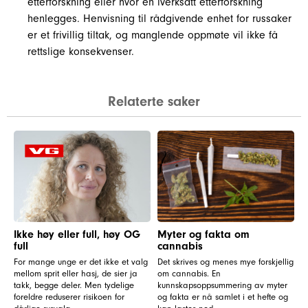
etterforskning eller hvor en iverksatt etterforskning
henlegges. Henvisning til rådgivende enhet for russaker
er et frivillig tiltak, og manglende oppmøte vil ikke få
rettslige konsekvenser.
Relaterte saker
Ikke høy eller full, høy OG
Myter og fakta om
full
cannabis
For mange unge er det ikke et valg
Det skrives og menes mye forskjellig
mellom sprit eller hasj, de sier ja
om cannabis. En
takk, begge deler. Men tydelige
kunnskapsoppsummering av myter
foreldre reduserer risikoen for
og fakta er nå samlet i et hefte og