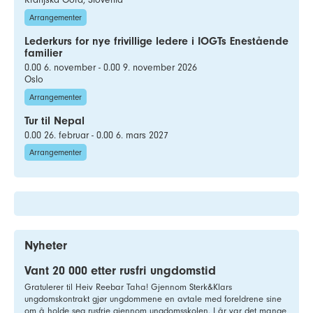
Arrangementer
Lederkurs for nye frivillige ledere i IOGTs Enestående
familier
0.00 6. november - 0.00 9. november 2026
Oslo
Arrangementer
Tur til Nepal
0.00 26. februar - 0.00 6. mars 2027
Arrangementer
Nyheter
Vant 20 000 etter rusfri ungdomstid
Gratulerer til Heiv Reebar Taha! Gjennom Sterk&Klars
ungdomskontrakt gjør ungdommene en avtale med foreldrene sine
om å holde seg rusfrie gjennom ungdomsskolen. I år var det mange