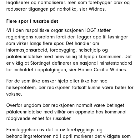
legaliserer og normaliserer, men som forebygger bruk og
reduserer tilgangen på narkotika, sier Widnes.
Flere spor i rusarbeidet
-Vi i den ruspolitiske organisasjonen IOGT støtter
regjeringens rusreform fordi den legger opp til løsninger
som virker langs flere spor. Det handler om
informasjonsarbeid, forebygging, helsehjelp og
påtaleunnlatelse med henvisning til hjelp i kommunen. Det
er viktig at Stortinget definerer en nasjonal minstestandard
for innholdet i oppfølgingen, sier Hanne Cecilie Widnes.
For de som ikke ønsker hjelp eller ikke har noe
helseproblem, bør reaksjonen fortsatt kunne være bøter for
voksne.
Overfor ungdom bør reaksjonen normalt være betinget
påtaleunnlatelse med vilkår om oppmøte hos kommunal
rådgivende enhet for russaker.
Fremleggelsen av del to av forebyggings- og
behandlingsreformen nå i april markerer det viktigste som