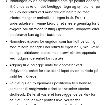
Innføringen av en bestemmelse som gir politiet adgang
til å undersøke om det foreligger tegn og symptomer på
bruk av narkotika ved mistanke om befatning med
mindre mengder narkotika til egen bruk. En slik
undersøkelse vil kunne bidra til et sikrere grunnlag for å
avgjøre om rusmiddeltesting (spyttprøve, urinprøve eller
blodprøve) kan og bør besluttes
Normalreaksjonen for ungdom som har hatt befatning
med mindre mengder narkotika til egen bruk, skal være
betinget påtaleunnlatelse med særvilkår om oppmøte
ved rådgivende enhet for russaker
Adgang til å pålegge inntil tre oppmøter ved
rådgivende enhet for russaker i løpet av en periode på
inntil tre måneder.
Politiet gis en ny hjemmel i politiloven til å henvise
personer til rådgivende enhet for russaker utenfor
straffesak. Dette vil være et forebyggende verktøy for
politiet i tilfeller hvor politiet ikke iverksetter