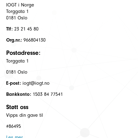
IOGT i Norge
Torggata 1
0181 Oslo
Tlf:
23 21 45 80
Org.nr.:
966804130
Postadresse:
Torggata 1
0181 Oslo
E-post:
iogt@iogt.no
Bankkonto:
1503 84 77541
Støtt oss
Vipps din gave til
#86495
Les mer