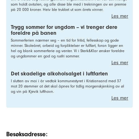
som holdt avtalen, og alle disse ble med i trekningen av en premie
på 20 000 kroner. Heiv ble trukket ut som årets vinner.
Les mer
Trygg sommer for ungdom – vi trenger dere
foreldre på banen
Sommerferien nærmer seg – en tid for fritid, fellesskap og gode
minner. Skoleåret, arbeid og forpliktelser er fullført, foran ligger en
hel og blank sommerferie og venter. Vi i Sterk&Klar ønsker foreldre
og ungdommer en god og rusfri sommer.
Les mer
Det skadelige alkoholsalget i luftfarten
I slutten av mai i år vedtok kommunestyret i Kristiansand med 37
mot 20 stemmer at det skal åpnes for tidlig morgenskjenking av øl
og vin på Kjevik lufthavn.
Les mer
Besøksadresse: