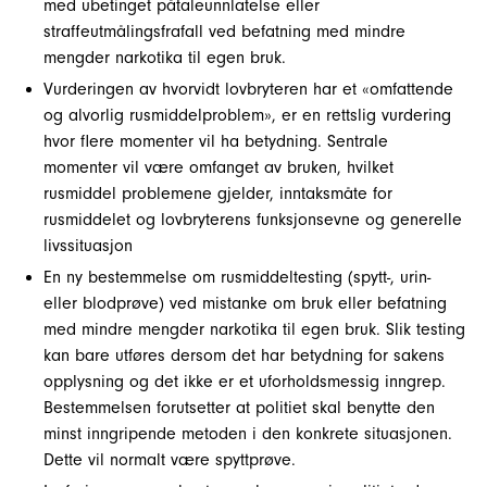
med ubetinget påtaleunnlatelse eller
straffeutmålingsfrafall ved befatning med mindre
mengder narkotika til egen bruk.
Vurderingen av hvorvidt lovbryteren har et «omfattende
og alvorlig rusmiddelproblem», er en rettslig vurdering
hvor flere momenter vil ha betydning. Sentrale
momenter vil være omfanget av bruken, hvilket
rusmiddel problemene gjelder, inntaksmåte for
rusmiddelet og lovbryterens funksjonsevne og generelle
livssituasjon
En ny bestemmelse om rusmiddeltesting (spytt-, urin-
eller blodprøve) ved mistanke om bruk eller befatning
med mindre mengder narkotika til egen bruk. Slik testing
kan bare utføres dersom det har betydning for sakens
opplysning og det ikke er et uforholdsmessig inngrep.
Bestemmelsen forutsetter at politiet skal benytte den
minst inngripende metoden i den konkrete situasjonen.
Dette vil normalt være spyttprøve.