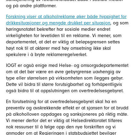
og på andre plattformer.
Forskning viser at alkoholreklame øker både hyppighet for
drikkesituasjoner og mengde drukket per situasjon
, og som
høringsnotatet bekrefter har sosiale medier endret
virkeligheten for levetiden til en reklame. Vi mener, som
departementet, at det er viktig at beløpsgrensen settes
høyt nok til at aktører med høy omsetning ikke skal
spekulere i å bryte reklameregelverket.
IOGT er også enige med Helse- og omsorgsdepartementet
om at det bør være en øvre gebyrgrense uavhengig av
type eller størrelsen på virksomheten som ilegges gebyr.
Dette vil bidra til større forutsigbarhet og forhåpentligvis
også bidra til at oppslutningen om overtredelsesgebyret.
En forutsetning for at overtredelsesgebyret skal ha en
preventiv og avskrekkende effekt er at sjansen for at brudd
på alkoholloven oppdages og sanksjoneres på riktig måte.
Vi mener derfor det er viktig at Helsedirektoratet tilføres
nok ressurser til å følge opp den nye forskriften og vi
anmoder om at Regjeringen i statsbudsjettet bevilger