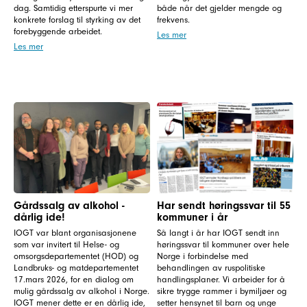
dag. Samtidig etterspurte vi mer
både når det gjelder mengde og
konkrete forslag til styrking av det
frekvens.
forebyggende arbeidet.
Les mer
Les mer
Gårdssalg av alkohol -
Har sendt høringssvar til 55
dårlig ide!
kommuner i år
IOGT var blant organisasjonene
Så langt i år har IOGT sendt inn
som var invitert til Helse- og
høringssvar til kommuner over hele
omsorgsdepartementet (HOD) og
Norge i forbindelse med
Landbruks- og matdepartementet
behandlingen av ruspolitiske
17.mars 2026, for en dialog om
handlingsplaner. Vi arbeider for å
mulig gårdssalg av alkohol i Norge.
sikre trygge rammer i bymiljøer og
IOGT mener dette er en dårlig ide,
setter hensynet til barn og unge