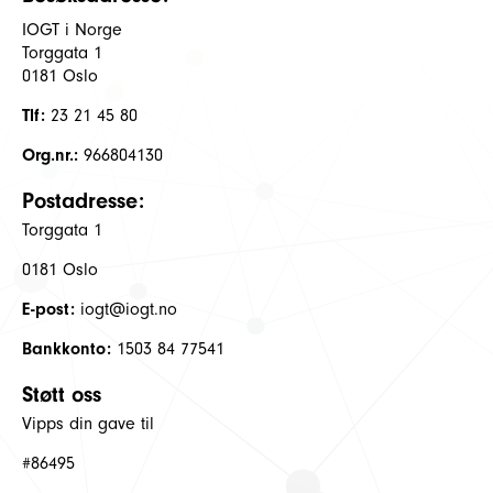
IOGT i Norge
Torggata 1
0181 Oslo
Tlf:
23 21 45 80
Org.nr.:
966804130
Postadresse:
Torggata 1
0181 Oslo
E-post:
iogt@iogt.no
Bankkonto:
1503 84 77541
Støtt oss
Vipps din gave til
#86495