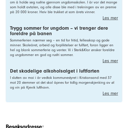
om å holde seg rusfrie gjennom ungdomsskolen. I år var det mange
som holdt avtalen, og alle disse ble med i trekningen av en premie
på 20 000 kroner. Heiv ble trukket ut som årets vinner.
Les mer
Trygg sommer for ungdom – vi trenger dere
foreldre på banen
Sommerferien nærmer seg – en tid for fritid, fellesskap og gode
minner. Skoleåret, arbeid og forpliktelser er fullført, foran ligger en
hel og blank sommerferie og venter. Vi i Sterk&Klar ønsker foreldre
og ungdommer en god og rusfri sommer.
Les mer
Det skadelige alkoholsalget i luftfarten
I slutten av mai i år vedtok kommunestyret i Kristiansand med 37
mot 20 stemmer at det skal åpnes for tidlig morgenskjenking av øl
og vin på Kjevik lufthavn.
Les mer
Besøksadresse: