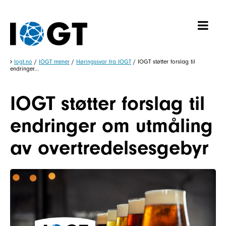
Iogt.no
/
IOGT mener
/
Høringssvar fra IOGT
/
IOGT støtter forslag til
endringer...
IOGT støtter forslag til
endringer om utmåling
av overtredelsesgebyr