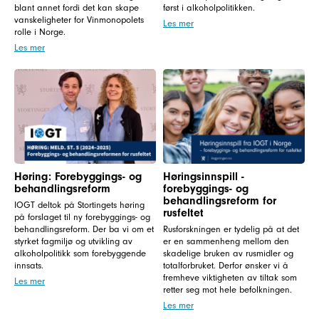
blant annet fordi det kan skape
først i alkoholpolitikken.
vanskeligheter for Vinmonopolets
Les mer
rolle i Norge.
Les mer
Høring: Forebyggings- og
Høringsinnspill -
behandlingsreform
forebyggings- og
behandlingsreform for
IOGT deltok på Stortingets høring
rusfeltet
på forslaget til ny forebyggings- og
behandlingsreform. Der ba vi om et
Rusforskningen er tydelig på at det
styrket fagmiljø og utvikling av
er en sammenheng mellom den
alkoholpolitikk som forebyggende
skadelige bruken av rusmidler og
innsats.
totalforbruket. Derfor ønsker vi å
fremheve viktigheten av tiltak som
Les mer
retter seg mot hele befolkningen.
Les mer