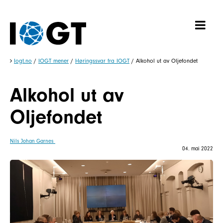
Iogt.no
/
IOGT mener
/
Høringssvar fra IOGT
/
Alkohol ut av Oljefondet
Alkohol ut av
Oljefondet
Nils Johan Garnes
04. mai 2022