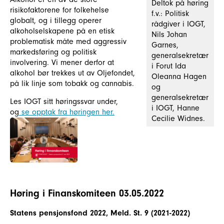
Deltok på høring
risikofaktorene for folkehelse
f.v.: Politisk
globalt, og i tillegg operer
rådgiver i IOGT,
alkoholselskapene på en etisk
Nils Johan
problematisk måte med aggressiv
Garnes,
markedsføring og politisk
generalsekretær
involvering. Vi mener derfor at
i Forut Ida
alkohol bør trekkes ut av Oljefondet,
Oleanna Hagen
på lik linje som tobakk og cannabis.
og
generalsekretær
Les IOGT sitt høringssvar under,
i IOGT, Hanne
og
se opptak fra høringen her.
Cecilie Widnes.
Høring i Finanskomiteen 03.05.2022
Statens pensjonsfond 2022, Meld. St. 9 (2021-2022)