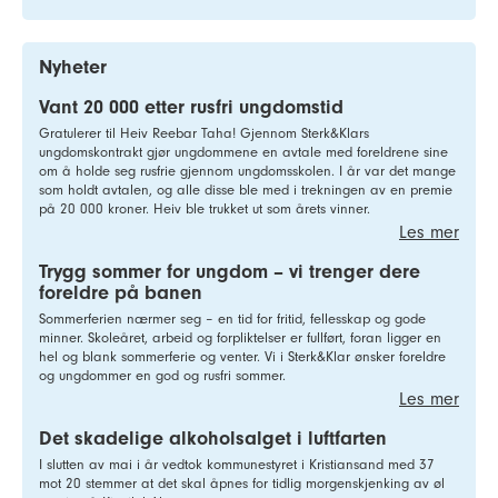
Nyheter
Vant 20 000 etter rusfri ungdomstid
Gratulerer til Heiv Reebar Taha! Gjennom Sterk&Klars
ungdomskontrakt gjør ungdommene en avtale med foreldrene sine
om å holde seg rusfrie gjennom ungdomsskolen. I år var det mange
som holdt avtalen, og alle disse ble med i trekningen av en premie
på 20 000 kroner. Heiv ble trukket ut som årets vinner.
Les mer
Trygg sommer for ungdom – vi trenger dere
foreldre på banen
Sommerferien nærmer seg – en tid for fritid, fellesskap og gode
minner. Skoleåret, arbeid og forpliktelser er fullført, foran ligger en
hel og blank sommerferie og venter. Vi i Sterk&Klar ønsker foreldre
og ungdommer en god og rusfri sommer.
Les mer
Det skadelige alkoholsalget i luftfarten
I slutten av mai i år vedtok kommunestyret i Kristiansand med 37
mot 20 stemmer at det skal åpnes for tidlig morgenskjenking av øl