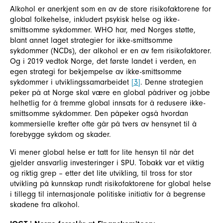
Alkohol er anerkjent som en av de store risikofaktorene for
global folkehelse, inkludert psykisk helse og ikke-
smittsomme sykdommer. WHO har, med Norges støtte,
blant annet laget strategier for ikke-smittsomme
sykdommer (NCDs), der alkohol er en av fem risikofaktorer.
Og i 2019 vedtok Norge, det første landet i verden, en
egen strategi for bekjempelse av ikke-smittsomme
sykdommer i utviklingssamarbeidet
[3]
. Denne strategien
peker på at Norge skal være en global pådriver og jobbe
helhetlig for å fremme global innsats for å redusere ikke-
smittsomme sykdommer. Den påpeker også hvordan
kommersielle krefter ofte går på tvers av hensynet til å
forebygge sykdom og skader.
Vi mener global helse er tatt for lite hensyn til når det
gjelder ansvarlig investeringer i SPU. Tobakk var et viktig
og riktig grep – etter det lite utvikling, til tross for stor
utvikling på kunnskap rundt risikofaktorene for global helse
i tillegg til internasjonale politiske initiativ for å begrense
skadene fra alkohol.