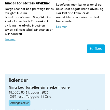
hinder for staters utvikling
Legeforeningen kaller alkohol og
Norge spenner ben på fattige lands
helse «det bagatelliserte alvor», og
mulighet til å nå
slår fast at alkohol er det
bærekraftsmålene. FN og WHO er
rusmiddelet som forårsaker flest
krystallklare: For å få bærekraftig
helseskader.
utvikling må alkoholindustrien
Les mer
tøyles, slik som tobakksindustrien er
blitt håndtert.
Les mer
Se flere
Kalender
Nina Lea forteller sin sterke hisorie
18.00-20.00 31. august 2026
IOGT-huset, Torggata 1 i Oslo
Arrangementer