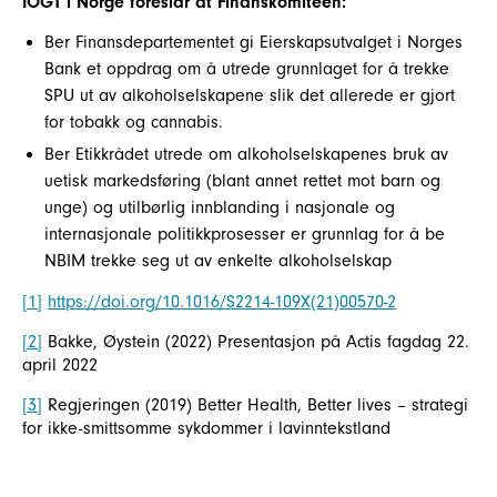
IOGT i Norge foreslår at Finanskomiteen:
Ber Finansdepartementet gi Eierskapsutvalget i Norges
Bank et oppdrag om å utrede grunnlaget for å trekke
SPU ut av alkoholselskapene slik det allerede er gjort
for tobakk og cannabis.
Ber Etikkrådet utrede om alkoholselskapenes bruk av
uetisk markedsføring (blant annet rettet mot barn og
unge) og utilbørlig innblanding i nasjonale og
internasjonale politikkprosesser er grunnlag for å be
NBIM trekke seg ut av enkelte alkoholselskap
[1]
https://doi.org/10.1016/S2214-109X(21)00570-2
[2]
Bakke, Øystein (2022) Presentasjon på Actis fagdag 22.
april 2022
[3]
Regjeringen (2019) Better Health, Better lives – strategi
for ikke-smittsomme sykdommer i lavinntekstland