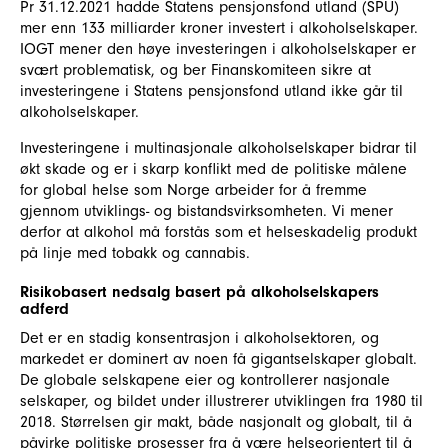
Pr 31.12.2021 hadde Statens pensjonsfond utland (SPU)
mer enn 133 milliarder kroner investert i alkoholselskaper.
IOGT mener den høye investeringen i alkoholselskaper er
svært problematisk, og ber Finanskomiteen sikre at
investeringene i Statens pensjonsfond utland ikke går til
alkoholselskaper.
Investeringene i multinasjonale alkoholselskaper bidrar til
økt skade og er i skarp konflikt med de politiske målene
for global helse som Norge arbeider for å fremme
gjennom utviklings- og bistandsvirksomheten. Vi mener
derfor at alkohol må forstås som et helseskadelig produkt
på linje med tobakk og cannabis.
Risikobasert nedsalg basert på alkoholselskapers
adferd
Det er en stadig konsentrasjon i alkoholsektoren, og
markedet er dominert av noen få gigantselskaper globalt.
De globale selskapene eier og kontrollerer nasjonale
selskaper, og bildet under illustrerer utviklingen fra 1980 til
2018. Størrelsen gir makt, både nasjonalt og globalt, til å
påvirke politiske prosesser fra å være helseorientert til å