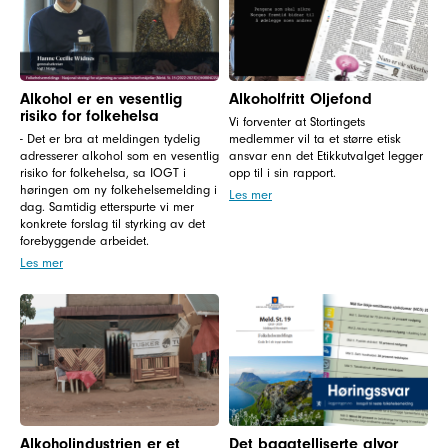
Alkohol er en vesentlig
Alkoholfritt Oljefond
risiko for folkehelsa
Vi forventer at Stortingets
- Det er bra at meldingen tydelig
medlemmer vil ta et større etisk
adresserer alkohol som en vesentlig
ansvar enn det Etikkutvalget legger
risiko for folkehelsa, sa IOGT i
opp til i sin rapport.
høringen om ny folkehelsemelding i
Les mer
dag. Samtidig etterspurte vi mer
konkrete forslag til styrking av det
forebyggende arbeidet.
Les mer
Alkoholindustrien er et
Det bagatelliserte alvor