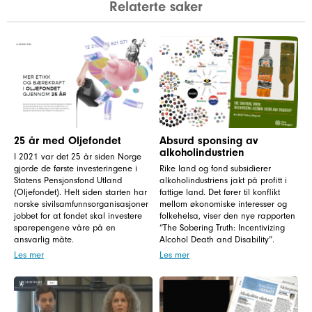
Relaterte saker
25 år med Oljefondet
Absurd sponsing av
alkoholindustrien
I 2021 var det 25 år siden Norge
gjorde de første investeringene i
Rike land og fond subsidierer
Statens Pensjonsfond Utland
alkoholindustriens jakt på profitt i
(Oljefondet). Helt siden starten har
fattige land. Det fører til konflikt
norske sivilsamfunnsorganisasjoner
mellom økonomiske interesser og
jobbet for at fondet skal investere
folkehelsa, viser den nye rapporten
sparepengene våre på en
“The Sobering Truth: Incentivizing
ansvarlig måte.
Alcohol Death and Disability”.
Les mer
Les mer