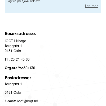
og vin på Kjevik lufthavn.
Les mer
Besøksadresse:
IOGT i Norge
Torggata 1
0181 Oslo
Tlf:
23 21 45 80
Org.nr.:
966804130
Postadresse:
Torggata 1
0181 Oslo
E-post:
iogt@iogt.no