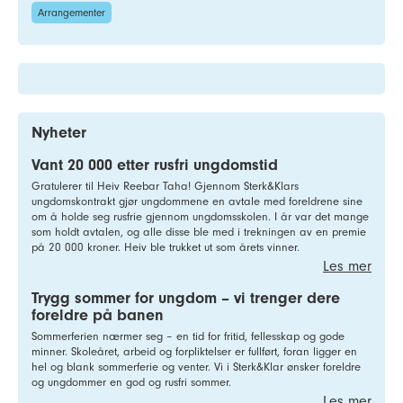
Arrangementer
Nyheter
Vant 20 000 etter rusfri ungdomstid
Gratulerer til Heiv Reebar Taha! Gjennom Sterk&Klars
ungdomskontrakt gjør ungdommene en avtale med foreldrene sine
om å holde seg rusfrie gjennom ungdomsskolen. I år var det mange
som holdt avtalen, og alle disse ble med i trekningen av en premie
på 20 000 kroner. Heiv ble trukket ut som årets vinner.
Les mer
Trygg sommer for ungdom – vi trenger dere
foreldre på banen
Sommerferien nærmer seg – en tid for fritid, fellesskap og gode
minner. Skoleåret, arbeid og forpliktelser er fullført, foran ligger en
hel og blank sommerferie og venter. Vi i Sterk&Klar ønsker foreldre
og ungdommer en god og rusfri sommer.
Les mer