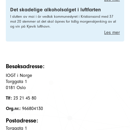
Det skadelige alkoholsalget i luftfarten
I slutten av mai i år vedtok kommunestyret i Kristiansand med 37
mot 20 stemmer at det skal åpnes for tidlig morgenskjenking av øl
og vin på Kjevik lufthavn.
Les mer
Besøksadresse:
IOGT i Norge
Torggata 1
0181 Oslo
Tlf:
23 21 45 80
Org.nr.:
966804130
Postadresse:
Torggata 1