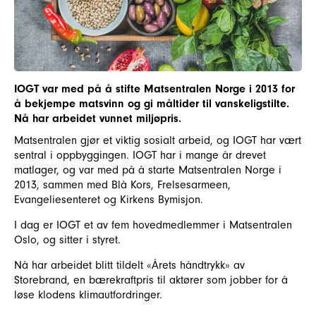
IOGT var med på å stifte Matsentralen Norge i 2013 for
å bekjempe matsvinn og gi måltider til vanskeligstilte.
Nå har arbeidet vunnet miljøpris.
Matsentralen gjør et viktig sosialt arbeid, og IOGT har vært
sentral i oppbyggingen. IOGT har i mange år drevet
matlager, og var med på å starte Matsentralen Norge i
2013, sammen med Blå Kors, Frelsesarmeen,
Evangeliesenteret og Kirkens Bymisjon.
I dag er IOGT et av fem hovedmedlemmer i Matsentralen
Oslo, og sitter i styret.
Nå har arbeidet blitt tildelt «Årets håndtrykk» av
Storebrand, en bærekraftpris til aktører som jobber for å
løse klodens klimautfordringer.