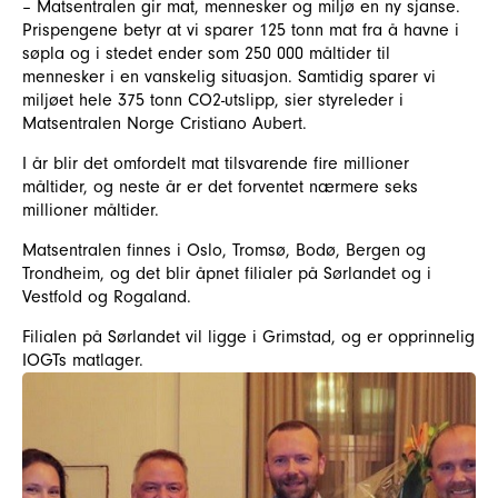
– Matsentralen gir mat, mennesker og miljø en ny sjanse.
Prispengene betyr at vi sparer 125 tonn mat fra å havne i
søpla og i stedet ender som 250 000 måltider til
mennesker i en vanskelig situasjon. Samtidig sparer vi
miljøet hele 375 tonn CO2-utslipp, sier styreleder i
Matsentralen Norge Cristiano Aubert.
I år blir det omfordelt mat tilsvarende fire millioner
måltider, og neste år er det forventet nærmere seks
millioner måltider.
Matsentralen finnes i Oslo, Tromsø, Bodø, Bergen og
Trondheim, og det blir åpnet filialer på Sørlandet og i
Vestfold og Rogaland.
Filialen på Sørlandet vil ligge i Grimstad, og er opprinnelig
IOGTs matlager.