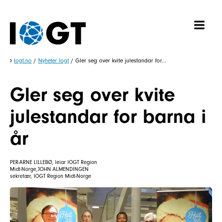
Iogt.no
/
Nyheter Iogt
/
Gler seg over kvite julestandar for...
Gler seg over kvite
julestandar for barna i
år
PER-ARNE LILLEBØ, leiar IOGT Region
Midt-Norge,JOHN ALMENDINGEN
sekretær, IOGT Region Midt-Norge