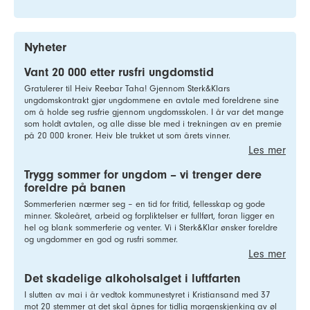
Nyheter
Vant 20 000 etter rusfri ungdomstid
Gratulerer til Heiv Reebar Taha! Gjennom Sterk&Klars
ungdomskontrakt gjør ungdommene en avtale med foreldrene sine
om å holde seg rusfrie gjennom ungdomsskolen. I år var det mange
som holdt avtalen, og alle disse ble med i trekningen av en premie
på 20 000 kroner. Heiv ble trukket ut som årets vinner.
Les mer
Trygg sommer for ungdom – vi trenger dere
foreldre på banen
Sommerferien nærmer seg – en tid for fritid, fellesskap og gode
minner. Skoleåret, arbeid og forpliktelser er fullført, foran ligger en
hel og blank sommerferie og venter. Vi i Sterk&Klar ønsker foreldre
og ungdommer en god og rusfri sommer.
Les mer
Det skadelige alkoholsalget i luftfarten
I slutten av mai i år vedtok kommunestyret i Kristiansand med 37
mot 20 stemmer at det skal åpnes for tidlig morgenskjenking av øl