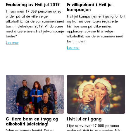
Evaluering av Hvit jul 2019
Frivilligrekord i Hvit jul-
kampanjen
Til sammen 17 068 personer skrev
under på at de ville velge
Hvit jul kampanjen er i gang for fullt
alkoholfritt når de var sammen med
og har nå over tusen registrerte
barn i julehelgen 2019. Vil du være
frivillige som på ulike måter
med å gjøre årets Hvit jul-kampanje
oppfordrer voksne til å velge
bedre?
alkoholfritt når de er sammen med
barn i julen.
Les mer
Les mer
Gi flere barn en trygg og
Hvit jul er i gang
alkoholfri julefeiring!
I fjor skrev over 17 000 personer
Julen er barnas høytid. Det er
under på Hvit jul-kampanjen. Nå