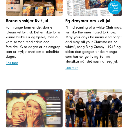
Borna ynskjer Kvit jul
Eg drøymer om kvit jul
For mange born er det største
“I’m dreaming of a white Christmas,
juleønsket kvit jul. Det er ikkje for å
just like the ones I used to know.
kunne bruke ski og kjelke, men å
May your days be merry and bright
vere saman med edruelege
and may all your Christmases be
foreldre. Kvite dagar er eit omgrep
white”, song Bing Crosby i 1942 og
som er mykje brukt om alkoholfrie
sidan den gongen er det mange
dagar.
som har sunge Irving Berlins
klassikar når det nærmar seg jul.
Les mer
Les mer