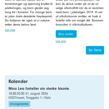
forventninger og spenning knyttet til
kan du skrive under på at du vil
julefeiringen, og barn gleder seg
velge alkoholfritt når du er sammen
lang tid i forveien. For mange barn
med barn i julehelgen 2019. Vi vet
er julen årets desiderte høydepunkt.
at alkoholvaner smitter, så husk å
Da fortjener de også at vi voksne
fortelle alle om valget ditt. Sammen
setter deres behov først.
forandrer vi alkoholkulturen.
Les mer
Skriv under
Les mer
Se flere
Kalender
Nina Lea forteller sin sterke hisorie
18.00-20.00 31. august 2026
IOGT-huset, Torggata 1 i Oslo
Arrangementer