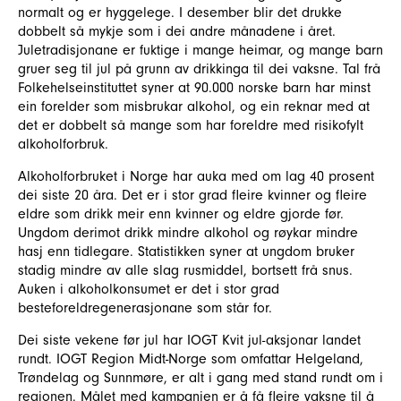
normalt og er hyggelege. I desember blir det drukke
dobbelt så mykje som i dei andre månadene i året.
Juletradisjonane er fuktige i mange heimar, og mange barn
gruer seg til jul på grunn av drikkinga til dei vaksne. Tal frå
Folkehelseinstituttet syner at 90.000 norske barn har minst
ein forelder som misbrukar alkohol, og ein reknar med at
det er dobbelt så mange som har foreldre med risikofylt
alkoholforbruk.
Alkoholforbruket i Norge har auka med om lag 40 prosent
dei siste 20 åra. Det er i stor grad fleire kvinner og fleire
eldre som drikk meir enn kvinner og eldre gjorde før.
Ungdom derimot drikk mindre alkohol og røykar mindre
hasj enn tidlegare. Statistikken syner at ungdom bruker
stadig mindre av alle slag rusmiddel, bortsett frå snus.
Auken i alkoholkonsumet er det i stor grad
besteforeldregenerasjonane som står for.
Dei siste vekene før jul har IOGT Kvit jul-aksjonar landet
rundt. IOGT Region Midt-Norge som omfattar Helgeland,
Trøndelag og Sunnmøre, er alt i gang med stand rundt om i
regionen. Målet med kampanjen er å få fleire vaksne til å