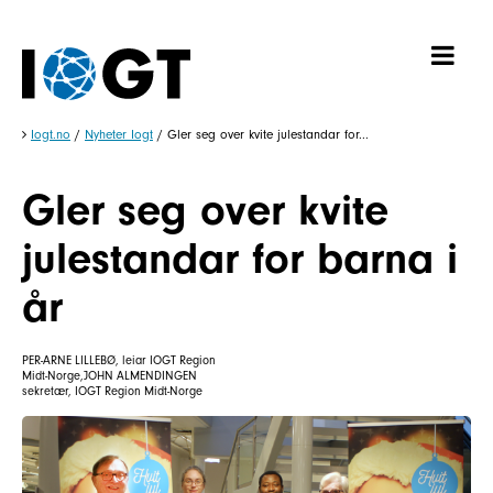
Iogt.no
/
Nyheter Iogt
/
Gler seg over kvite julestandar for...
Gler seg over kvite
julestandar for barna i
år
PER-ARNE LILLEBØ, leiar IOGT Region
Midt-Norge,JOHN ALMENDINGEN
sekretær, IOGT Region Midt-Norge