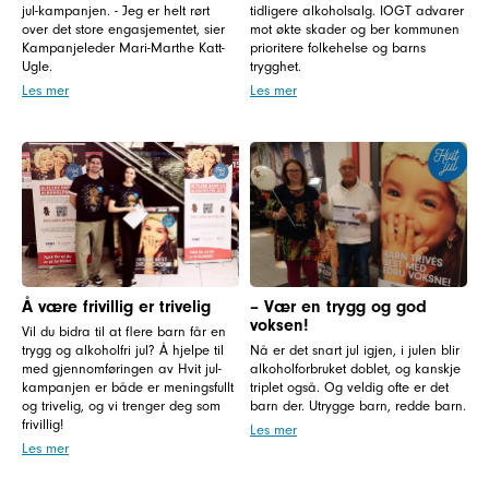
jul-kampanjen. - Jeg er helt rørt
tidligere alkoholsalg. IOGT advarer
over det store engasjementet, sier
mot økte skader og ber kommunen
Kampanjeleder Mari-Marthe Katt-
prioritere folkehelse og barns
Ugle.
trygghet.
Les mer
Les mer
Å være frivillig er trivelig
– Vær en trygg og god
voksen!
Vil du bidra til at flere barn får en
trygg og alkoholfri jul? Å hjelpe til
Nå er det snart jul igjen, i julen blir
med gjennomføringen av Hvit jul-
alkoholforbruket doblet, og kanskje
kampanjen er både er meningsfullt
triplet også. Og veldig ofte er det
og trivelig, og vi trenger deg som
barn der. Utrygge barn, redde barn.
frivillig!
Les mer
Les mer