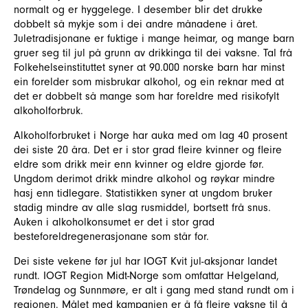
normalt og er hyggelege. I desember blir det drukke
dobbelt så mykje som i dei andre månadene i året.
Juletradisjonane er fuktige i mange heimar, og mange barn
gruer seg til jul på grunn av drikkinga til dei vaksne. Tal frå
Folkehelseinstituttet syner at 90.000 norske barn har minst
ein forelder som misbrukar alkohol, og ein reknar med at
det er dobbelt så mange som har foreldre med risikofylt
alkoholforbruk.
Alkoholforbruket i Norge har auka med om lag 40 prosent
dei siste 20 åra. Det er i stor grad fleire kvinner og fleire
eldre som drikk meir enn kvinner og eldre gjorde før.
Ungdom derimot drikk mindre alkohol og røykar mindre
hasj enn tidlegare. Statistikken syner at ungdom bruker
stadig mindre av alle slag rusmiddel, bortsett frå snus.
Auken i alkoholkonsumet er det i stor grad
besteforeldregenerasjonane som står for.
Dei siste vekene før jul har IOGT Kvit jul-aksjonar landet
rundt. IOGT Region Midt-Norge som omfattar Helgeland,
Trøndelag og Sunnmøre, er alt i gang med stand rundt om i
regionen. Målet med kampanjen er å få fleire vaksne til å