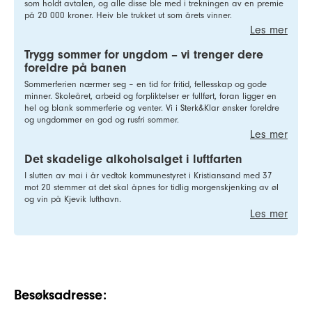
som holdt avtalen, og alle disse ble med i trekningen av en premie
på 20 000 kroner. Heiv ble trukket ut som årets vinner.
Les mer
Trygg sommer for ungdom – vi trenger dere
foreldre på banen
Sommerferien nærmer seg – en tid for fritid, fellesskap og gode
minner. Skoleåret, arbeid og forpliktelser er fullført, foran ligger en
hel og blank sommerferie og venter. Vi i Sterk&Klar ønsker foreldre
og ungdommer en god og rusfri sommer.
Les mer
Det skadelige alkoholsalget i luftfarten
I slutten av mai i år vedtok kommunestyret i Kristiansand med 37
mot 20 stemmer at det skal åpnes for tidlig morgenskjenking av øl
og vin på Kjevik lufthavn.
Les mer
Besøksadresse: