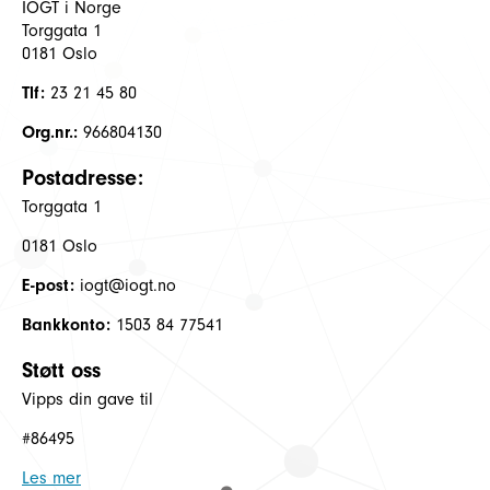
IOGT i Norge
Torggata 1
0181 Oslo
Tlf:
23 21 45 80
Org.nr.:
966804130
Postadresse:
Torggata 1
0181 Oslo
E-post:
iogt@iogt.no
Bankkonto:
1503 84 77541
Støtt oss
Vipps din gave til
#86495
Les mer