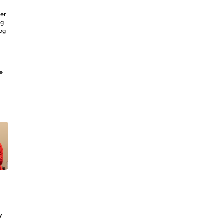
er
og
 og
le
y