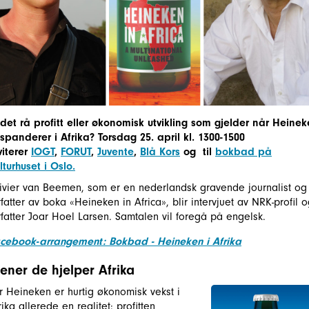
 det rå profitt eller økonomisk utvikling som gjelder når Heine
spanderer i Afrika? Torsdag 25. april kl. 1300-1500
viterer
IOGT
,
FORUT
,
Juvente
,
Blå Kors
og til
bokbad på
lturhuset i Oslo.
ivier van Beemen, som er en nederlandsk gravende journalist og
rfatter av boka «Heineken in Africa», blir intervjuet av NRK-profil 
rfatter Joar Hoel Larsen. Samtalen vil foregå på engelsk.
cebook-arrangement: Bokbad - Heineken i Afrika
ener de hjelper Afrika
r Heineken er hurtig økonomisk vekst i
rika allerede en realitet: profitten