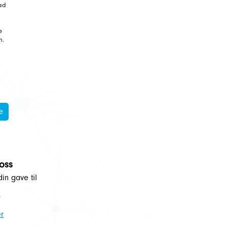
ad
e
n.
e
 oss
din gave til
5
r