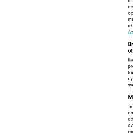
mi
de
op
me
øk
Le
B
u
If
pr
Be
dy
sv
M
Ti
om
ød
av
re