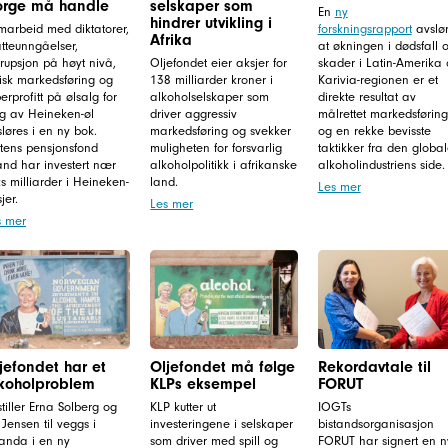
rge må handle
selskaper som
En
ny
hindrer utvikling i
marbeid med diktatorer,
forskningsrapport
avslør
Afrika
tteunngåelser,
at økningen i dødsfall 
rupsjon på høyt nivå,
Oljefondet eier aksjer for
skader i Latin-Amerika
isk markedsføring og
138 milliarder kroner i
Karivia-regionen er et
erprofitt på ølsalg for
alkoholselskaper som
direkte resultat av
lg av Heineken-øl
driver aggressiv
målrettet markedsføring
løres i en ny bok.
markedsføring og svekker
og en rekke bevisste
atens pensjonsfond
muligheten for forsvarlig
taktikker fra den globa
and har investert nær
alkoholpolitikk i afrikanske
alkoholindustriens side.
s milliarder i Heineken-
land.
Les mer
jer.
Les mer
s mer
jefondet har et
Oljefondet må følge
Rekordavtale til
koholproblem
KLPs eksempel
FORUT
stiller Erna Solberg og
KLP kutter ut
IOGTs
 Jensen til veggs i
investeringene i selskaper
bistandsorganisasjon
anda i en ny
som driver med spill og
FORUT har signert en n