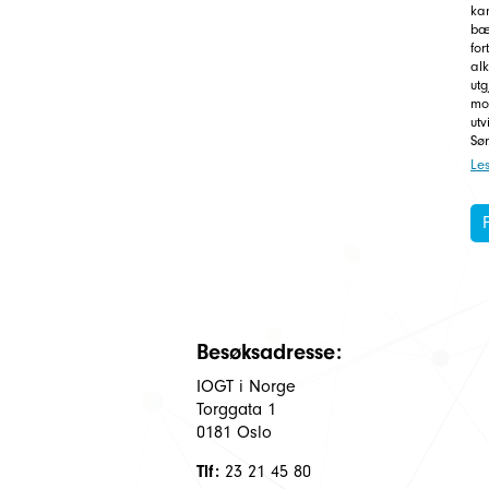
ka
bæ
for
alk
utg
mot
utv
Sør
Le
Besøksadresse:
IOGT i Norge
Torggata 1
0181 Oslo
Tlf:
23 21 45 80