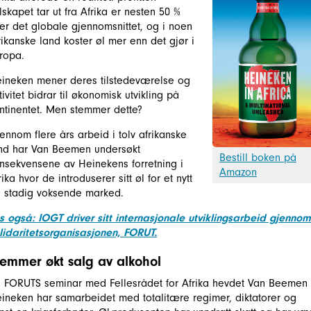
lskapet tar ut fra Afrika er nesten 50 %
er det globale gjennomsnittet, og i noen
rikanske land koster øl mer enn det gjør i
ropa.
ineken mener deres tilstedeværelse og
tivitet bidrar til økonomisk utvikling på
ntinentet. Men stemmer dette?
ennom flere års arbeid i tolv afrikanske
nd har Van Beemen undersøkt
Bestill boken på
nsekvensene av Heinekens forretning i
Amazon
rika hvor de introduserer sitt øl for et nytt
 stadig voksende marked.
s også: IOGT driver sitt internasjonale utviklingsarbeid gjennom
lidaritetsorganisasjonen, FORUT.
remmer økt salg av alkohol
 FORUTS seminar med Fellesrådet for Afrika hevdet Van Beemen 
ineken har samarbeidet med totalitære regimer, diktatorer og