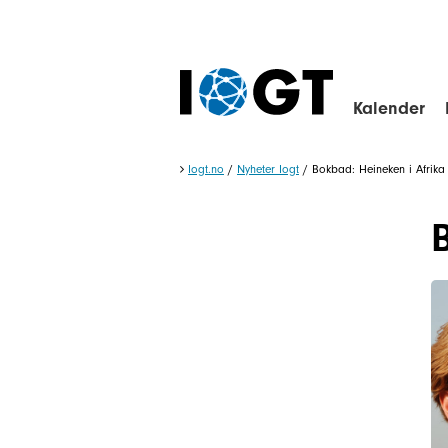
Kalender
Iogt.no
/
Nyheter Iogt
/
Bokbad: Heineken i Afrika