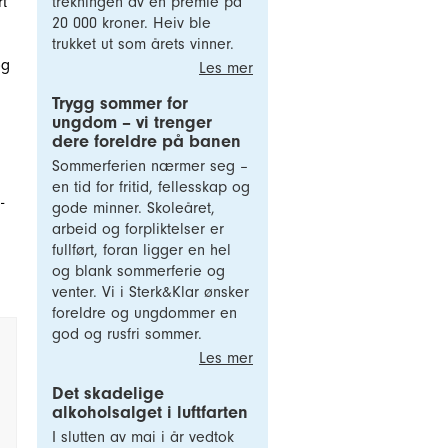
trekningen av en premie på
rt
20 000 kroner. Heiv ble
trukket ut som årets vinner.
og
Les mer
Trygg sommer for
ungdom – vi trenger
dere foreldre på banen
Sommerferien nærmer seg –
en tid for fritid, fellesskap og
-
gode minner. Skoleåret,
arbeid og forpliktelser er
fullført, foran ligger en hel
og blank sommerferie og
venter. Vi i Sterk&Klar ønsker
foreldre og ungdommer en
god og rusfri sommer.
Les mer
Det skadelige
alkoholsalget i luftfarten
I slutten av mai i år vedtok