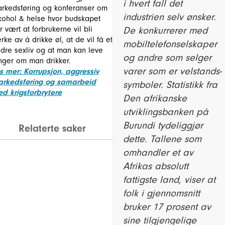
i hvert fall det
rkedsføring og konferanser om
industrien selv ønsker.
kohol & helse hvor budskapet
r vært at forbrukerne vil bli
De konkurrerer med
erke av å drikke øl, at de vil få et
mobiltelefonselskaper
dre sexliv og at man kan leve
og andre som selger
nger om man drikker.
varer som er velstands-
s mer: Korrupsjon, aggressiv
rkedsføring og samarbeid
symboler. Statistikk fra
d krigsforbrytere
Den afrikanske
utviklingsbanken på
Burundi tydeliggjør
Relaterte saker
dette. Tallene som
omhandler et av
Afrikas absolutt
fattigste land, viser at
folk i gjennomsnitt
bruker 17 prosent av
sine tilgjengelige