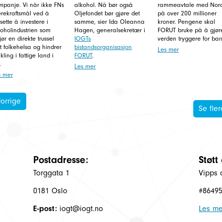
mpanje. Vi når ikke FNs
alkohol. Nå bør også
rammeavtale med Nor
rekraftsmål ved å
Oljefondet bør gjøre det
på over 200 millioner
tsette å investere i
samme, sier Ida Oleanna
kroner. Pengene skal
oholindustrien som
Hagen, generalsekretær i
FORUT bruke på å gjør
jør en direkte trussel
IOGTs
verden tryggere for bar
 folkehelsa og hindrer
bistandsorganisasjon
Les mer
ikling i fattige land i
FORUT
.
.
Les mer
s mer
Forrige
Se fler
Postadresse:
Støtt
Torggata 1
Vipps 
0181 Oslo
#8649
E-post:
iogt@iogt.no
Les me