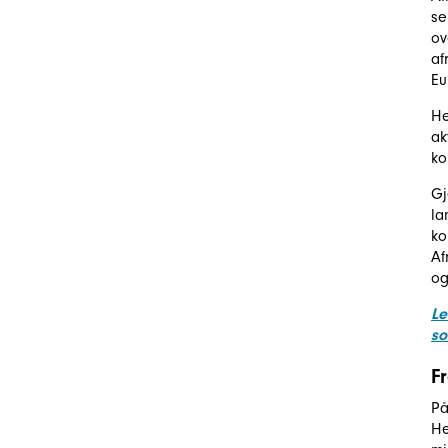
se
ov
af
Eu
He
ak
ko
Gj
la
ko
Af
og
Le
so
F
På
He