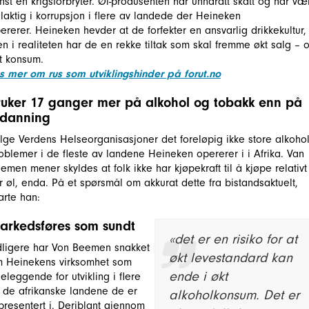
nst en krigsforbryter. Øl-produsenten har unndratt skatt og har væ
laktig i korrupsjon i flere av landede der Heineken
ererer. Heineken hevder at de forfekter en ansvarlig drikkekultur,
n i realiteten har de en rekke tiltak som skal fremme økt salg – 
t konsum.
s mer om rus som utviklingshinder på forut.no
ruker 17 ganger mer på alkohol og tobakk enn på
tdanning
ølge Verdens Helseorganisasjoner det foreløpig ikke store alkohol
oblemer i de fleste av landene Heineken opererer i i Afrika. Van
emen mener skyldes at folk ikke har kjøpekraft til å kjøpe relativt
r øl, enda. På et spørsmål om akkurat dette fra bistandsaktuelt,
arte han:
arkedsføres som sundt
«det er en risiko for at
dligere har Von Beemen snakket
økt levestandard kan
 Heinekens virksomhet som
ende i økt
eleggende for utvikling i flere
 de afrikanske landene de er
alkoholkonsum. Det er
presentert i. Deriblant gjennom