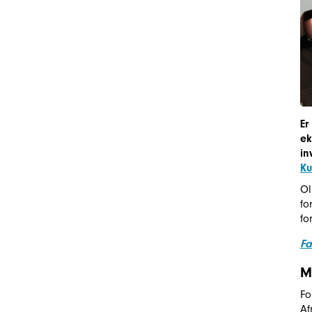
Er
ek
in
Ku
Ol
fo
fo
Fa
M
Fo
Af