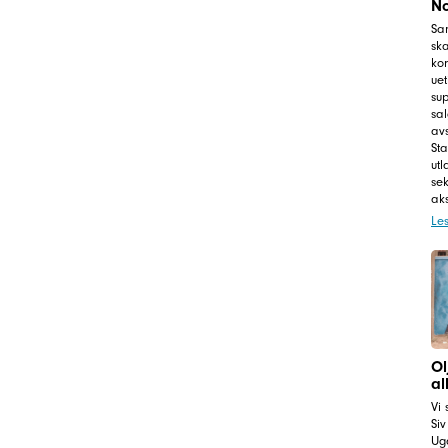
No
Sa
ska
kor
uet
sup
sa
avs
St
utl
sek
aks
Le
Ol
al
Vi 
Siv
Ug