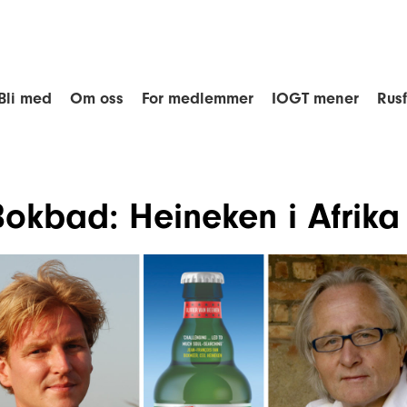
Bli med
Om oss
For medlemmer
IOGT mener
Rus
Bokbad: Heineken i Afrika