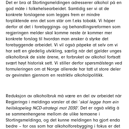
Det er bra at Stortingsmeldingen adresserer alkohol på en
god måte i folkehelsearbeidet. Samtidig ser vi at de
konkrete forslagene som legges frem er mindre
forpliktende enn det som står om f.eks tobakk. Vi håper
derfor at det i forebyggings- og behandlingsreformen som
regjeringen melder skal komme neste år kommer mer
konkrete forslag til hvordan man ønsker å styrke det
forebyggende arbeidet. Vi vil også påpeke at selv om vi
har sett en gledelig utvikling, særlig når det gjelder unges
alkoholbruk de siste årene, er forbruket av alkohol fortsatt
svært høyt historisk sett. Vi stiller derfor spørsmålstegn ved
formuleringen om at Norge allerede har tatt ut store deler
av gevinsten gjennom en restriktiv alkoholpolitikk.
Reduksjon av alkoholbruk må være en del av arbeidet når
Regjeringa i meldinga varsler at dei ‘
skal legge fram ein
heilskapeleg NCD-strategi mot 2030’.
Det er også viktig å
se sammenhengene mellom de ulike temaene i
Stortingsmeldinga, og det kunne meldingen ha gjort enda
bedre – for oss som har alkoholforebygging i fokus er det