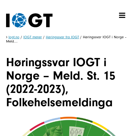
Iogt.no
/
IOGT mener
/
Høringssvar fra IOGT
/
Høringssvar IOGT i Norge –
Meld....
Høringssvar IOGT i
Norge – Meld. St. 15
(2022-2023),
Folkehelsemeldinga