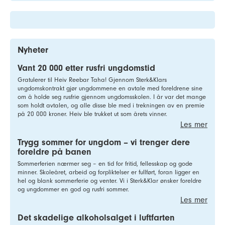
Nyheter
Vant 20 000 etter rusfri ungdomstid
Gratulerer til Heiv Reebar Taha! Gjennom Sterk&Klars
ungdomskontrakt gjør ungdommene en avtale med foreldrene sine
om å holde seg rusfrie gjennom ungdomsskolen. I år var det mange
som holdt avtalen, og alle disse ble med i trekningen av en premie
på 20 000 kroner. Heiv ble trukket ut som årets vinner.
Les mer
Trygg sommer for ungdom – vi trenger dere
foreldre på banen
Sommerferien nærmer seg – en tid for fritid, fellesskap og gode
minner. Skoleåret, arbeid og forpliktelser er fullført, foran ligger en
hel og blank sommerferie og venter. Vi i Sterk&Klar ønsker foreldre
og ungdommer en god og rusfri sommer.
Les mer
Det skadelige alkoholsalget i luftfarten