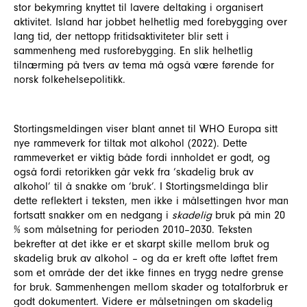
stor bekymring knyttet til lavere deltaking i organisert
aktivitet. Island har jobbet helhetlig med forebygging over
lang tid, der nettopp fritidsaktiviteter blir sett i
sammenheng med rusforebygging. En slik helhetlig
tilnærming på tvers av tema må også være førende for
norsk folkehelsepolitikk.
Stortingsmeldingen viser blant annet til WHO Europa sitt
nye rammeverk for tiltak mot alkohol (2022). Dette
rammeverket er viktig både fordi innholdet er godt, og
også fordi retorikken går vekk fra ‘skadelig bruk av
alkohol’ til å snakke om ‘bruk’. I Stortingsmeldinga blir
dette reflektert i teksten, men ikke i målsettingen hvor man
fortsatt snakker om en nedgang i
skadelig
bruk på min 20
% som målsetning for perioden 2010–2030. Teksten
bekrefter at det ikke er et skarpt skille mellom bruk og
skadelig bruk av alkohol – og da er kreft ofte løftet frem
som et område der det ikke finnes en trygg nedre grense
for bruk. Sammenhengen mellom skader og totalforbruk er
godt dokumentert. Videre er målsetningen om skadelig