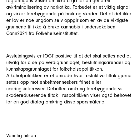
regjeringens ønske om ikke å gå for en generell
avkriminalisering av narkotika. Forbudet er et viktig signal
og virker forebyggende på bruk og skader. Det at det ikke
er lov er noe ungdom selv oppgir som en av de viktigste
grunnene til ikke å bruke cannabis i undersøkelsen
Cann2021 fra Folkehelseinstituttet.
Avslutningsvis er IOGT positive til at det skal settes ned et
utvalg for å se på verdigrunnlaget, beslutningsarenaer og
kunnskapsgrunnlaget for folkehelsepolitikken.
Alkoholpolitikken er et område hvor restriktive tiltak gjerne
settes opp mot enkeltmenneskers frihet eller
næringsinteresser. Debatten omkring forebyggende vs.
skadereduserende tiltak i ruspolitikken viser også behovet
for en god dialog omkring disse spørsmålene.
Vennlig hilsen