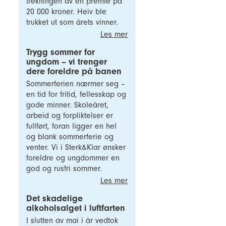
trekningen av en premie på
20 000 kroner. Heiv ble
trukket ut som årets vinner.
Les mer
Trygg sommer for
ungdom – vi trenger
dere foreldre på banen
Sommerferien nærmer seg –
en tid for fritid, fellesskap og
gode minner. Skoleåret,
arbeid og forpliktelser er
fullført, foran ligger en hel
og blank sommerferie og
venter. Vi i Sterk&Klar ønsker
foreldre og ungdommer en
god og rusfri sommer.
Les mer
Det skadelige
alkoholsalget i luftfarten
I slutten av mai i år vedtok