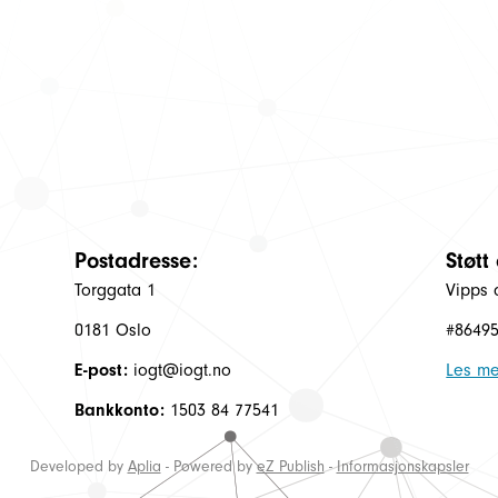
Postadresse:
Støtt
Torggata 1
Vipps 
0181 Oslo
#8649
E-post:
iogt@iogt.no
Les me
Bankkonto:
1503 84 77541
Developed by
Aplia
- Powered by
eZ Publish
-
Informasjonskapsler