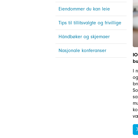
Eiendommer du kan leie
Tips til tillitsvalgte og frivillige
Håndbøker og skjemaer
Nasjonale konferanser
IO
bu
I 
og
br
So
sa
mu
ko
væ