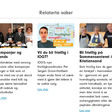
Relaterte saker
mpanjer og
Vil du bli frivillig i
Bli frivillig på
ands
IOGT?
Sammensenteret i
Kristiansand
orbindelse med verving
IOGTs nye
 våre ulike kampanjer
frivilligkoordinator, Per
Som frivillig kan du gjø
nger vi folk som vil
Jørgen Gram-Hallbert
en forskjell i mennesker
re med oss ut på stand
håper enda flere vil være
liv - gjennom en god
 snakke med folk og
med å gjøre det lettere å
hverdagslig samtale, et
pe større bevissthet
ta rusfrie valg.
varmt håndtrykk, en kj
dt rusbruk og
aktivitet, kanskje en kl
Les mer
oholkultur.
men ikke minst å se
mennesket bak rusen,
s mer
avhengigheten eller de
psykiske utfordringene.
Les mer