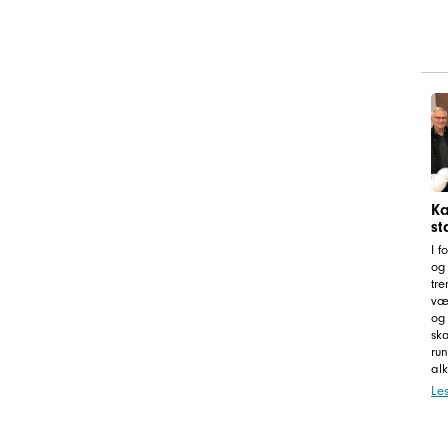
Ka
st
I f
og
tre
væ
og
ska
run
alk
Le