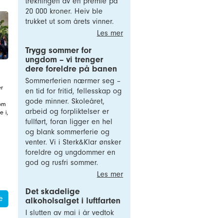
trekningen av en premie på
20 000 kroner. Heiv ble
trukket ut som årets vinner.
Les mer
Trygg sommer for
ungdom – vi trenger
dere foreldre på banen
Sommerferien nærmer seg –
r
en tid for fritid, fellesskap og
gode minner. Skoleåret,
som
arbeid og forpliktelser er
 i,
fullført, foran ligger en hel
og blank sommerferie og
venter. Vi i Sterk&Klar ønsker
foreldre og ungdommer en
god og rusfri sommer.
Les mer
Det skadelige
e
alkoholsalget i luftfarten
I slutten av mai i år vedtok