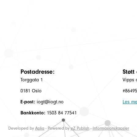
Postadresse:
Støtt
Torggata 1
Vipps 
0181 Oslo
#8649
E-post:
iogt@iogt.no
Les me
Bankkonto:
1503 84 77541
Developed by
Aplia
- Powered by
eZ Publish
-
Informasjonskapsler