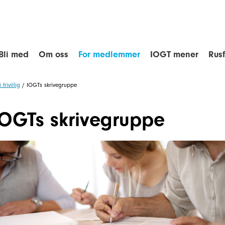
Bli med
Om oss
For medlemmer
IOGT mener
Rus
i frivillig
/
IOGTs skrivegruppe
IOGTs skrivegruppe