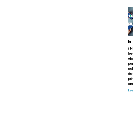
Er
i 
les
ein
pe
nok
da
på
omt
Le