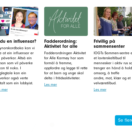
 du en influensar?
Fadderordning:
Frivillig på
Aktivitet for alle
sammensenter
Nynorskordboka kan vi
e at ein influensar er
Fadderordningen Aktivitet
IOGTs Sammen-sentre e
 påverkar. Altså ein
for Alle Karmøy har som
et lavterskeltilbud til
rson som vil påverke
formål å fremme,
mennesker i aktiv rus 
on til noko. I
oppfordre og legge til rette
trenger en hånd å holde
glegtale kan ein
for at barn og unge skal
omsorg, å treffe
verkar også verte
delta i fritidsaktiviteter.
andre, mat, klær og et
alt som ein lobbyist.
velværetilbud.
Les mer
s mer
Les mer
Se fler