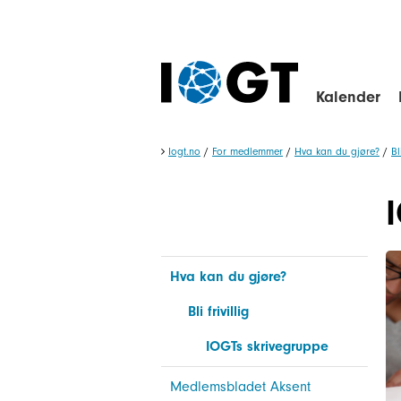
Kalender
Iogt.no
/
For medlemmer
/
Hva kan du gjøre?
/
Bl
Hva kan du gjøre?
Bli frivillig
IOGTs skrivegruppe
Medlemsbladet Aksent