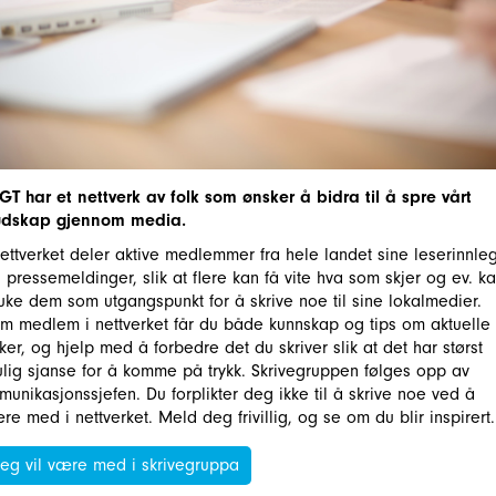
GT har et nettverk av folk som ønsker å bidra til å spre vårt
dskap gjennom media.
nettverket deler aktive medlemmer fra hele landet sine leserinnle
 pressemeldinger, slik at flere kan få vite hva som skjer og ev. k
uke dem som utgangspunkt for å skrive noe til sine lokalmedier.
m medlem i nettverket får du både kunnskap og tips om aktuelle
ker, og hjelp med å forbedre det du skriver slik at det har størst
lig sjanse for å komme på trykk. Skrivegruppen følges opp av
munikasjonssjefen. Du forplikter deg ikke til å skrive noe ved å
re med i nettverket. Meld deg frivillig, og se om du blir inspirert.
Jeg vil være med i skrivegruppa