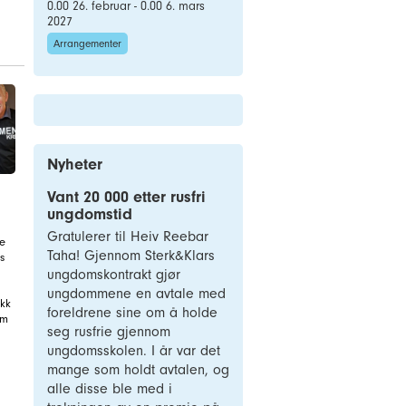
0.00 26. februar - 0.00 6. mars
2027
Arrangementer
Nyheter
Vant 20 000 etter rusfri
ungdomstid
Gratulerer til Heiv Reebar
re
Taha! Gjennom Sterk&Klars
s
ungdomskontrakt gjør
ungdommene en avtale med
ekk
foreldrene sine om å holde
em
seg rusfrie gjennom
ungdomsskolen. I år var det
mange som holdt avtalen, og
alle disse ble med i