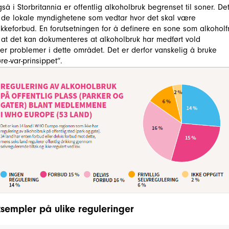
så i Storbritannia er offentlig alkoholbruk begrenset til soner. De
 de lokale myndighetene som vedtar hvor det skal være
ikkeforbud. En forutsetningen for å definere en sone som alkoholfr
 at det kan dokumenteres at alkoholbruk har medført vold
ler problemer i dette området. Det er derfor vanskelig å bruke
øre-var-prinsippet”.
ksempler på ulike reguleringer