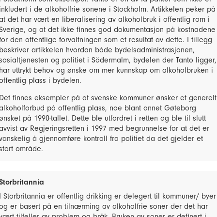
inkludert i de alkoholfrie sonene i Stockholm. Artikkelen peker på
at det har vært en liberalisering av alkoholbruk i offentlig rom i
Sverige, og at det ikke finnes god dokumentasjon på kostnadene
for den offentlige forvaltningen som et resultat av dette. I tillegg
beskriver artikkelen hvordan både bydelsadministrasjonen,
sosialtjenesten og politiet i Södermalm, bydelen der Tanto ligger,
har uttrykt behov og ønske om mer kunnskap om alkoholbruken i
offentlig plass i bydelen.
Det finnes eksempler på at svenske kommuner ønsker et generelt
alkoholforbud på offentlig plass, noe blant annet Gøteborg
ønsket på 1990-tallet. Dette ble utfordret i retten og ble til slutt
avvist av Regjeringsretten i 1997 med begrunnelse for at det er
vanskelig å gjennomføre kontroll fra politiet da det gjelder et
stort område.
Storbritannia
I Storbritannia er offentlig drikking er delegert til kommuner/ byer
og er basert på en tilnærming av alkoholfrie soner der det har
vært tilfeller av problem og bråk. Bruken av soner er definert i