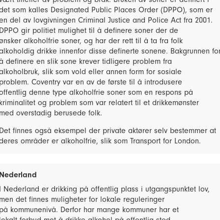
det som kalles Designated Public Places Order (DPPO), som er
en del av lovgivningen Criminal Justice and Police Act fra 2001.
DPPO gir politiet mulighet til å definere soner der de
ønsker alkoholfrie soner, og har der rett til å ta fra folk
alkoholdig drikke innenfor disse definerte sonene. Bakgrunnen fo
å definere en slik sone krever tidligere problem fra
alkoholbruk, slik som vold eller annen form for sosiale
problem. Coventry var en av de første til å introdusere
offentlig denne type alkoholfrie soner som en respons på
kriminalitet og problem som var relatert til et drikkemønster
med overstadig berusede folk.
Det finnes også eksempel der private aktører selv bestemmer at
deres områder er alkoholfrie, slik som Transport for London.
Nederland
I Nederland er drikking på offentlig plass i utgangspunktet lov,
men det finnes muligheter for lokale reguleringer
på kommunenivå. Derfor har mange kommuner har et