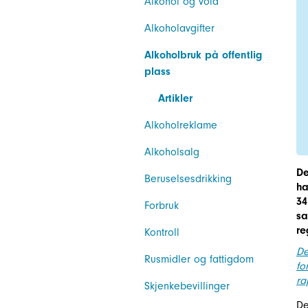
Alkohol og vold
Alkoholavgifter
Alkoholbruk på offentlig
plass
Artikler
Alkoholreklame
Alkoholsalg
De
Beruselsesdrikking
ha
34
Forbruk
sa
re
Kontroll
De
Rusmidler og fattigdom
fo
ra
Skjenkebevillinger
De