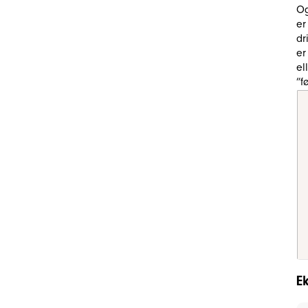
Og
er
dr
er
el
”f
E