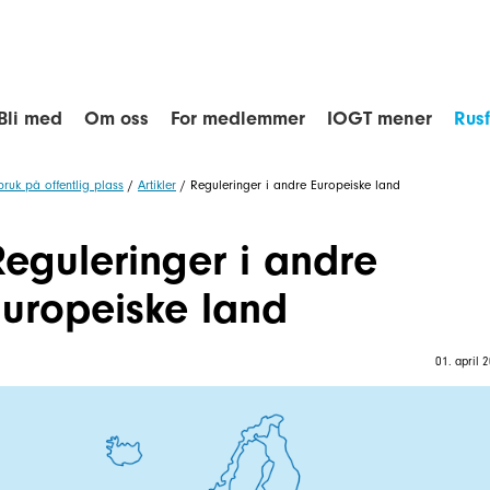
Bli med
Om oss
For medlemmer
IOGT mener
Rus
bruk på offentlig plass
/
Artikler
/
Reguleringer i andre Europeiske land
Reguleringer i andre
Europeiske land
01. april 