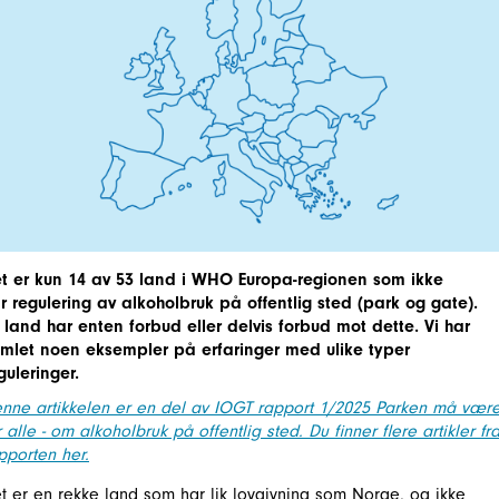
t er kun 14 av 53 land i WHO Europa-regionen som ikke
r regulering av alkoholbruk på offentlig sted (park og gate).
 land har enten forbud eller delvis forbud mot dette. Vi har
mlet noen eksempler på erfaringer med ulike typer
guleringer.
nne artikkelen er en del av IOGT rapport 1/2025 Parken må vær
r alle - om alkoholbruk på offentlig sted. Du finner flere artikler fr
pporten her.
t er en rekke land som har lik lovgivning som Norge, og ikke