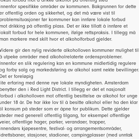
lokalt forbud mot å drikke alkohol på offentlig sted
innenfor spesifikke områder av kommunen. Bakgrunnen for dette
er offentlig orden og sikkerhet, og det må være vist til
problemsituasjoner før kommuner kan innføre lokale forbud
mot drikking på offentlig plass. Det er ikke tillatt å innføre et
lokalt forbud for hele kommunen, ifølge rettspraksis. I tillegg må
man markere med skilt hvor et alkoholforbud gjelder.
Videre gir den nylig reviderte alkoholloven kommuner mulighet til
å utpeke områder med alkoholrelaterte ordensproblemer.
Innenfor en slik regulering kan en kommune midlertidig regulere
og forby salg og markedsføring av alkohol samt nekte bevillinger
Det er foreløpig
lite erfaring med denne nye lokale myndigheten. Amsterdam
benytter den i Red Light District. I tillegg er det et nasjonalt
forbud i alkoholloven mot offentlig besittelse av alkohol for unge
under 18 år. De har ikke lov til å besitte alkohol eller ha den klar
til konsum på steder som er åpne for publikum. Dette gjelder
steder med generell offentlig tilgang, for eksempel offentlige
veier, offentlige hager, parker, verandaer, trapper,
innendørs kjøpesentre, festival- og arrangementsområder,
idrettsbaner, stasjoner, stadioner, campingplasser (med unntak