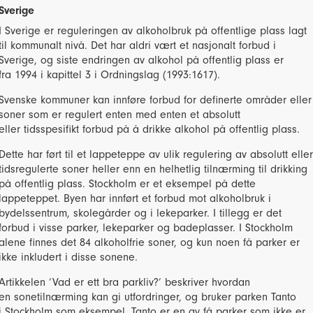
Sverige
I Sverige er reguleringen av alkoholbruk på offentlige plass lagt
til kommunalt nivå. Det har aldri vært et nasjonalt forbud i
Sverige, og siste endringen av alkohol på offentlig plass er
fra 1994 i kapittel 3 i Ordningslag (1993:1617).
Svenske kommuner kan innføre forbud for definerte områder eller
soner som er regulert enten med enten et absolutt
eller tidsspesifikt forbud på å drikke alkohol på offentlig plass.
Dette har ført til et lappeteppe av ulik regulering av absolutt eller
tidsregulerte soner heller enn en helhetlig tilnærming til drikking
på offentlig plass. Stockholm er et eksempel på dette
lappeteppet. Byen har innført et forbud mot alkoholbruk i
bydelssentrum, skolegårder og i lekeparker. I tillegg er det
forbud i visse parker, lekeparker og badeplasser. I Stockholm
alene finnes det 84 alkoholfrie soner, og kun noen få parker er
ikke inkludert i disse sonene.
Artikkelen ‘Vad er ett bra parkliv?’ beskriver hvordan
en sonetilnærming kan gi utfordringer, og bruker parken Tanto
i Stockholm som eksempel. Tanto er en av få parker som ikke er