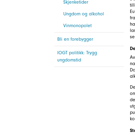
Skjenketider
ti
Eu
Ungdom og alkohol
fr
ha
Vinmonopolet
la
se
Bli en forebygger
De
IOGT politikk: Trygg
Av
ungdomstid
na
Da
al
De
om
de
ut
pu
ko
St