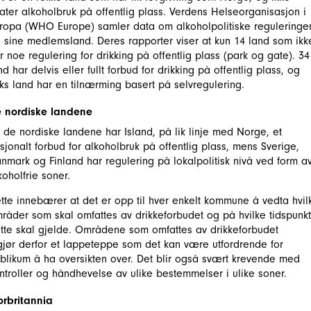
llater alkoholbruk på offentlig plass. Verdens Helseorganisasjon i
ropa (WHO Europe) samler data om alkoholpolitiske reguleringe
a sine medlemsland. Deres rapporter viser at kun 14 land som ikk
r noe regulering for drikking på offentlig plass (park og gate). 34
nd har delvis eller fullt forbud for drikking på offentlig plass, og
ks land har en tilnærming basert på selvregulering.
 nordiske landene
 de nordiske landene har Island, på lik linje med Norge, et
sjonalt forbud for alkoholbruk på offentlig plass, mens Sverige,
nmark og Finland har regulering på lokalpolitisk nivå ved form a
koholfrie soner.
tte innebærer at det er opp til hver enkelt kommune å vedta hvil
råder som skal omfattes av drikkeforbudet og på hvilke tidspunkt
tte skal gjelde. Områdene som omfattes av drikkeforbudet
gjør derfor et lappeteppe som det kan være utfordrende for
blikum å ha oversikten over. Det blir også svært krevende med
ntroller og håndhevelse av ulike bestemmelser i ulike soner.
orbritannia