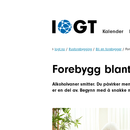
Kalender
Iogt.no
/
Rusforebygging
/
Bli en forebygger
/
Fo
Forebygg blant
Alkoholvaner smitter. Du påvirker men
er en del av. Begynn med å snakke m