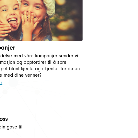
anjer
indelse med våre kampanjer sender vi
ormasjon og oppfordrer til å spre
pet blant kjente og ukjente. Tar du en
e med dine venner?
r
 oss
din gave til