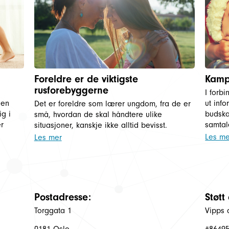
Foreldre er de viktigste
Kamp
rusforebyggerne
I forb
 en
ut inf
Det er foreldre som lærer ungdom, fra de er
g i
budska
små, hvordan de skal håndtere ulike
er
samtal
situasjoner, kanskje ikke alltid bevisst.
Les me
Les mer
Postadresse:
Støtt
Torggata 1
Vipps 