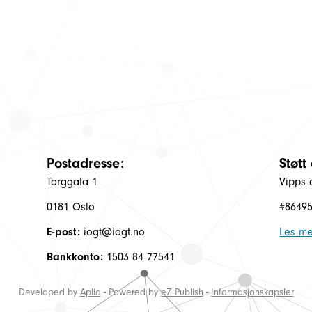
Postadresse:
Støtt
Torggata 1
Vipps 
0181 Oslo
#8649
E-post:
iogt@iogt.no
Les me
Bankkonto:
1503 84 77541
Developed by
Aplia
- Powered by
eZ Publish
-
Informasjonskapsler