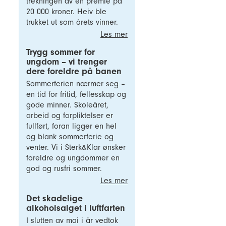
trekningen av en premie på
20 000 kroner. Heiv ble
trukket ut som årets vinner.
Les mer
Trygg sommer for
ungdom – vi trenger
dere foreldre på banen
Sommerferien nærmer seg –
en tid for fritid, fellesskap og
gode minner. Skoleåret,
arbeid og forpliktelser er
fullført, foran ligger en hel
og blank sommerferie og
venter. Vi i Sterk&Klar ønsker
foreldre og ungdommer en
god og rusfri sommer.
Les mer
Det skadelige
alkoholsalget i luftfarten
I slutten av mai i år vedtok