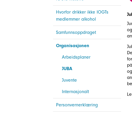
Hvorfor drikker ikke IOGTs
Ju
medlemmer alkohol
Ju
og
Samfunnsoppdraget
ar
Organisasjonen
Ju
De
Arbeidsplaner
fo
på
JUBA
og
an
Juvente
be
Internasjonalt
Le
Personvernerklæring