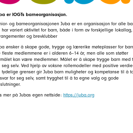
ba er IOGTs barneorganisasjon.
nior- og barneorganisasjonen Juba er en organisasjon for alle ba
 har variert aktivitet for barn, både i form av forskjellige lokallag,
rangementer og brevklubber
ba ønsker å skape gode, trygge og lærerike møteplasser for bar
 fleste medlemmene er i alderen 6–14 år, men alle som støtter
rmålet kan være medlemmer. Målet er å skape trygge barn med 
 seg selv. Ved hjelp av voksne rollemodeller med positive verdie
 tydelige grenser gir Juba barn muligheter og kompetanse til å t
svar for seg selv, samt trygghet til å ta egne valg og gode
slutninger.
s mer på Jubas egen nettside:
https://juba.org