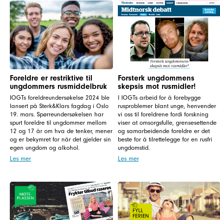
Foreldre er restriktive til
Forsterk ungdommens
ungdommers rusmiddelbruk
skepsis mot rusmidler!
IOGTs foreldreundersøkelse 2024 ble
I IOGTs arbeid for å forebygge
lansert på Sterk&Klars fagdag i Oslo
rusproblemer blant unge, henvender
19. mars. Spørreundersøkelsen har
vi oss til foreldrene fordi forskning
spurt foreldre til ungdommer mellom
viser at omsorgsfulle, grensesettende
12 og 17 år om hva de tenker, mener
og samarbeidende foreldre er det
og er bekymret for når det gjelder sin
beste for å tilrettelegge for en rusfri
egen ungdom og alkohol.
ungdomstid.
Les mer
Les mer