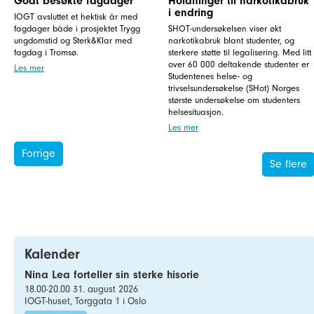
Godt besøkte fagdager
Holdninger til narkotikabruk
i endring
IOGT avsluttet et hektisk år med
fagdager både i prosjektet Trygg
SHOT-undersøkelsen viser økt
ungdomstid og Sterk&Klar med
narkotikabruk blant studenter, og
fagdag i Tromsø.
sterkere støtte til legalisering. Med litt
over 60 000 deltakende studenter er
Les mer
Studentenes helse- og
trivselsundersøkelse (SHot) Norges
største undersøkelse om studenters
helsesituasjon.
Les mer
Forrige
Se flere
Kalender
Nina Lea forteller sin sterke hisorie
18.00-20.00 31. august 2026
IOGT-huset, Torggata 1 i Oslo