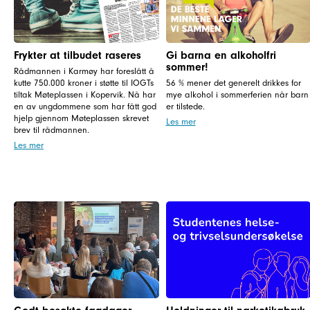
Frykter at tilbudet raseres
Gi barna en alkoholfri
sommer!
Rådmannen i Karmøy har foreslått å
kutte 750.000 kroner i støtte til IOGTs
56 % mener det generelt drikkes for
tiltak Møteplassen i Kopervik. Nå har
mye alkohol i sommerferien når barn
en av ungdommene som har fått god
er tilstede.
hjelp gjennom Møteplassen skrevet
Les mer
brev til rådmannen.
Les mer