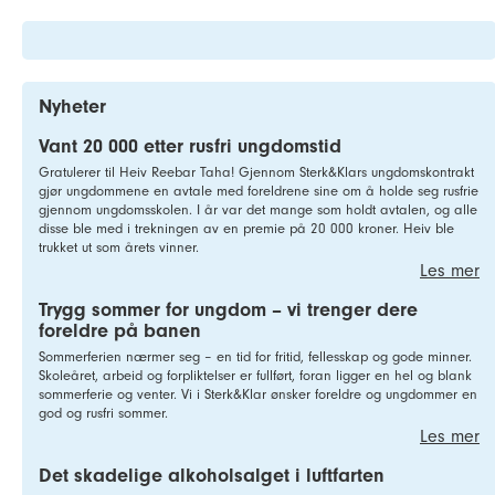
Nyheter
Vant 20 000 etter rusfri ungdomstid
Gratulerer til Heiv Reebar Taha! Gjennom Sterk&Klars ungdomskontrakt
gjør ungdommene en avtale med foreldrene sine om å holde seg rusfrie
gjennom ungdomsskolen. I år var det mange som holdt avtalen, og alle
disse ble med i trekningen av en premie på 20 000 kroner. Heiv ble
trukket ut som årets vinner.
Les mer
Trygg sommer for ungdom – vi trenger dere
foreldre på banen
Sommerferien nærmer seg – en tid for fritid, fellesskap og gode minner.
Skoleåret, arbeid og forpliktelser er fullført, foran ligger en hel og blank
sommerferie og venter. Vi i Sterk&Klar ønsker foreldre og ungdommer en
god og rusfri sommer.
Les mer
Det skadelige alkoholsalget i luftfarten