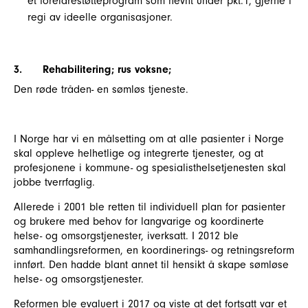
et foreldrestøtteprogram som nevnt under pkt.1, gjerne i
regi av ideelle organisasjoner.
3.
Rehabilitering; rus voksne;
Den røde tråden- en sømløs tjeneste.
I Norge har vi en målsetting om at alle pasienter i Norge
skal oppleve helhetlige og integrerte tjenester, og at
profesjonene i kommune- og spesialisthelsetjenesten skal
jobbe tverrfaglig.
Allerede i 2001 ble retten til individuell plan for pasienter
og brukere med behov for langvarige og koordinerte
helse- og omsorgstjenester, iverksatt. I 2012 ble
samhandlingsreformen, en koordinerings- og retningsreform
innført. Den hadde blant annet til hensikt å skape sømløse
helse- og omsorgstjenester.
Reformen ble evaluert i 2017 og viste at det fortsatt var et