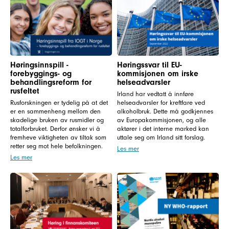
Høringsinnspill -
Høringssvar til EU-
forebyggings- og
kommisjonen om irske
behandlingsreform for
helseadvarsler
rusfeltet
Irland har vedtatt å innføre
Rusforskningen er tydelig på at det
helseadvarsler for kreftfare ved
er en sammenheng mellom den
alkoholbruk. Dette må godkjennes
skadelige bruken av rusmidler og
av Europakommisjonen, og alle
totalforbruket. Derfor ønsker vi å
aktører i det interne marked kan
fremheve viktigheten av tiltak som
uttale seg om Irland sitt forslag.
retter seg mot hele befolkningen.
Les mer
Les mer