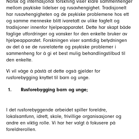
Norsk og internasjonal forskning viser klare sammenhenger
mellom psykiske lidelser og rusavhengighet. Tradisjonelt
har rusavhengigheten og de psykiske problemene hos ett
og samme menneske blitt ivaretatt av ulike fagfelt og
tradisjoner innenfor hjelpeapparatet. Dette har skapt både
faglige utfordringer og vansker for den enkelte bruker av
hjelpeapparatet. Forskningen viser samtidig betydningen
av det å se de rusrelaterte og psykiske problemer i
sammenheng for å gi et best mulig behandlingstilbud til
den enkelte.
Vi vil våge å påstå at dette også gjelder for
rusforebygging knyttet til barn og unge.
1.
Rusforebygging barn og unge;
I det rusforebyggende arbeidet spiller foreldre,
lokalsamfunn, idrett, skole, frivillige organisasjoner og
andre en viktig rolle. Vi har her valgt å fokusere på
foreldrerollen.