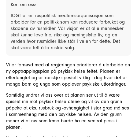
Kort om oss:
IOGT er en ruspolitisk medlemsorganisasjon som
arbeider for en politikk som kan redusere forbruket og
skadene av rusmidler. Vår visjon er at alle mennesker
skal kunne leve frie, rike og meningsfylte liv, og en
verden hvor rusmidler ikke står i veien for dette. Det
skal være lett å ta rusfrie valg.
Vi er fornøyd med at regjeringen prioriterer å utarbeide en
ny opptrappingsplan på psykisk helse feltet. Planen er
etterlengtet og er kanskje spesielt viktig i dag hvor det er
mange barn og unge som opplever psykiske utfordringer.
Samtidig undrer vi oss over at planen ser ut til å være
spisset inn mot psykisk helse alene og vil av den grunn
påpeke at eks. rusbruk og -avhengighet i stor grad må ses
i sammenheng med den psykiske helsen. Av den grunn
mener vi at rus som tema burde ha en sentral plass i
planen.