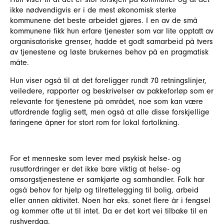
ikke nødvendigvis er i de mest økonomisk sterke
kommunene det beste arbeidet gjøres. I en av de små
kommunene fikk hun erfare tjenester som var lite opptatt av
organisatoriske grenser, hadde et godt samarbeid på tvers
av tjenestene og løste brukernes behov på en pragmatisk
måte.
Hun viser også til at det foreligger rundt 70 retningslinjer,
veiledere, rapporter og beskrivelser av pakkeforløp som er
relevante for tjenestene på området, noe som kan være
utfordrende faglig sett, men også at alle disse forskjellige
føringene åpner for stort rom for lokal fortolkning.
For et menneske som lever med psykisk helse- og
rusutfordringer er det ikke bare viktig at helse- og
omsorgstjenestene er samkjørte og samhandler. Folk har
også behov for hjelp og tilrettelegging til bolig, arbeid
eller annen aktivitet. Noen har eks. sonet flere år i fengsel
og kommer ofte ut til intet. Da er det kort vei tilbake til en
rushverdag.