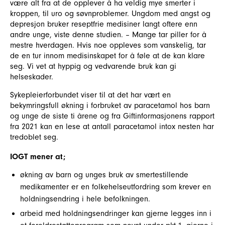
være alt fra at de opplever å ha veldig mye smerter i
kroppen, til uro og søvnproblemer. Ungdom med angst og
depresjon bruker reseptfrie medisiner langt oftere enn
andre unge, viste denne studien. – Mange tar piller for å
mestre hverdagen. Hvis noe oppleves som vanskelig, tar
de en tur innom medisinskapet for å føle at de kan klare
seg. Vi vet at hyppig og vedvarende bruk kan gi
helseskader.
Sykepleierforbundet viser til at det har vært en
bekymringsfull økning i forbruket av paracetamol hos barn
og unge de siste ti årene og fra Giftinformasjonens rapport
fra 2021 kan en lese at antall paracetamol intox nesten har
tredoblet seg.
IOGT mener at;
økning av barn og unges bruk av smertestillende
medikamenter er en folkehelseutfordring som krever en
holdningsendring i hele befolkningen.
arbeid med holdningsendringer kan gjerne legges inn i