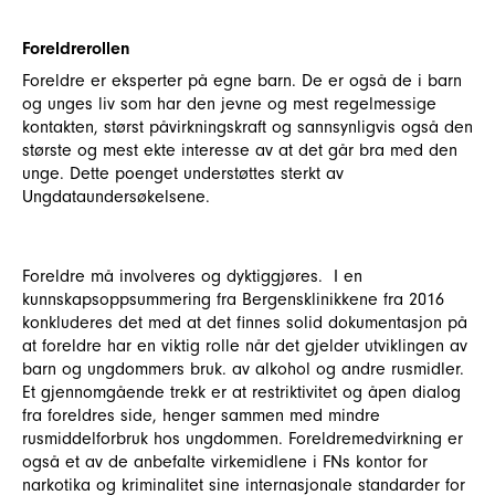
Foreldrerollen
Foreldre er eksperter på egne barn. De er også de i barn
og unges liv som har den jevne og mest regelmessige
kontakten, størst påvirkningskraft og sannsynligvis også den
største og mest ekte interesse av at det går bra med den
unge. Dette poenget understøttes sterkt av
Ungdataundersøkelsene.
Foreldre må involveres og dyktiggjøres. I en
kunnskapsoppsummering fra Bergensklinikkene fra 2016
konkluderes det med at det finnes solid dokumentasjon på
at foreldre har en viktig rolle når det gjelder utviklingen av
barn og ungdommers bruk. av alkohol og andre rusmidler.
Et gjennomgående trekk er at restriktivitet og åpen dialog
fra foreldres side, henger sammen med mindre
rusmiddelforbruk hos ungdommen. Foreldremedvirkning er
også et av de anbefalte virkemidlene i FNs kontor for
narkotika og kriminalitet sine internasjonale standarder for