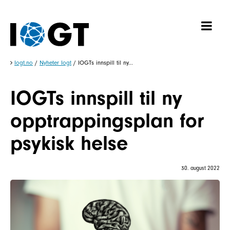
Iogt.no
/
Nyheter Iogt
/
IOGTs innspill til ny...
IOGTs innspill til ny
opptrappingsplan for
psykisk helse
30. august 2022