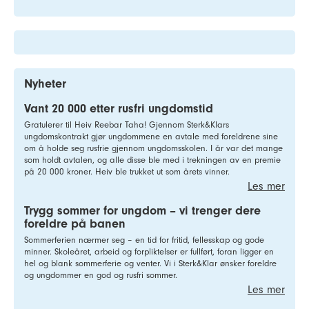
Nyheter
Vant 20 000 etter rusfri ungdomstid
Gratulerer til Heiv Reebar Taha! Gjennom Sterk&Klars
ungdomskontrakt gjør ungdommene en avtale med foreldrene sine
om å holde seg rusfrie gjennom ungdomsskolen. I år var det mange
som holdt avtalen, og alle disse ble med i trekningen av en premie
på 20 000 kroner. Heiv ble trukket ut som årets vinner.
Les mer
Trygg sommer for ungdom – vi trenger dere
foreldre på banen
Sommerferien nærmer seg – en tid for fritid, fellesskap og gode
minner. Skoleåret, arbeid og forpliktelser er fullført, foran ligger en
hel og blank sommerferie og venter. Vi i Sterk&Klar ønsker foreldre
og ungdommer en god og rusfri sommer.
Les mer