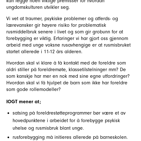
kan legge noen viktige premisser for hvordan
ungdomskulturen utvikler seg.
Vi vet at traumer, psykiske problemer og atferds- og
lærevansker gir høyere risiko for problematisk
rusmiddelbruk senere i livet og som gir grobunn for at
forebygging er viktig. Erfaringer vi har gjort oss gjennom
arbeid med unge voksne rusavhengige er at rusmisbruket
startet allerede i 11-12 års alderen.
Hvordan skal vi klare å få kontakt med de foreldre som
aldri stiller på foreldremøte, klassetilstelninger mm? De
som kanskje har mer en nok med sine egne utfordringer?
Hvordan skal vi få hjulpet de barn som ikke har foreldre
som gode rollemodeller?
IOGT mener at;
satsing på foreldrestøtteprogrammer bør være et av
hovedpunktene i arbeidet for å forebygge psykisk
uhelse og rusmisbruk blant unge.
rusforebygging må initieres allerede på barneskolen.