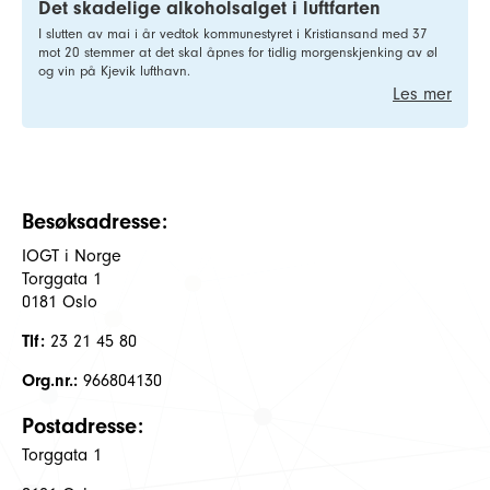
Det skadelige alkoholsalget i luftfarten
I slutten av mai i år vedtok kommunestyret i Kristiansand med 37
mot 20 stemmer at det skal åpnes for tidlig morgenskjenking av øl
og vin på Kjevik lufthavn.
Les mer
Besøksadresse:
IOGT i Norge
Torggata 1
0181 Oslo
Tlf:
23 21 45 80
Org.nr.:
966804130
Postadresse:
Torggata 1