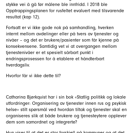
stykke vei å gå før målene ble innfridd. I 2018 ble
Opptrappingsplanen for rusfeltet evaluert med tilsvarende
resultat (kap 12).
Fortsatt er vi ikke gode nok på samhandling, hverken
internt mellom avdelinger eller på tvers av tjenester og
nivåer – og det er brukere/pasienter som får kjenne på
konsekvensene. Samtidig vet vi at overgangen mellom
tjenestenivåer er et spesielt sårbart punkt i
endringsprosessen for å etablere et håndterbart
hverdagsliv.
Hvorfor får vi ikke dette til?
Catharina Bjørkquist har i sin bok «Statlig politikk og lokale
utfordringer: Organisering av tjenester innen rus og psykisk
helse» stilt spørsmål ved hvordan tiltak og tjenester skal en
organiseres slik at både brukere og tjenesteytere opplever
dem som samordnet og integrerte?
Hun viser til at det er stor forskjell på kommuner og at det