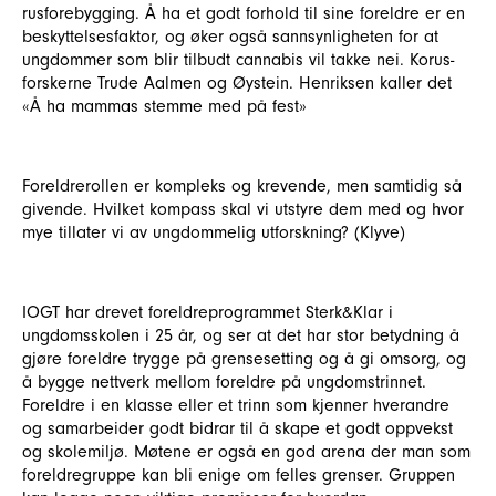
rusforebygging. Å ha et godt forhold til sine foreldre er en
beskyttelsesfaktor, og øker også sannsynligheten for at
ungdommer som blir tilbudt cannabis vil takke nei. Korus-
forskerne Trude Aalmen og Øystein. Henriksen kaller det
«Å ha mammas stemme med på fest»
Foreldrerollen er kompleks og krevende, men samtidig så
givende. Hvilket kompass skal vi utstyre dem med og hvor
mye tillater vi av ungdommelig utforskning? (Klyve)
IOGT har drevet foreldreprogrammet Sterk&Klar i
ungdomsskolen i 25 år, og ser at det har stor betydning å
gjøre foreldre trygge på grensesetting og å gi omsorg, og
å bygge nettverk mellom foreldre på ungdomstrinnet.
Foreldre i en klasse eller et trinn som kjenner hverandre
og samarbeider godt bidrar til å skape et godt oppvekst
og skolemiljø. Møtene er også en god arena der man som
foreldregruppe kan bli enige om felles grenser. Gruppen