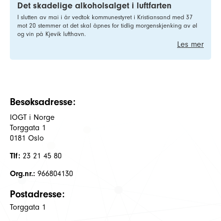
Det skadelige alkoholsalget i luftfarten
I slutten av mai i år vedtok kommunestyret i Kristiansand med 37
mot 20 stemmer at det skal åpnes for tidlig morgenskjenking av øl
og vin på Kjevik lufthavn.
Les mer
Besøksadresse:
IOGT i Norge
Torggata 1
0181 Oslo
Tlf:
23 21 45 80
Org.nr.:
966804130
Postadresse:
Torggata 1