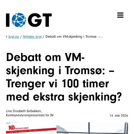
Iogt.no
/
Nyheter Iogt
/
Debatt om VM-skjenking i Tromsø: –...
Debatt om VM-
skjenking i Tromsø: –
Trenger vi 100 timer
med ekstra skjenking?
Line Elisabeth Solbakken,
Kommunestyrerepresentant for SV
14. mai 2026