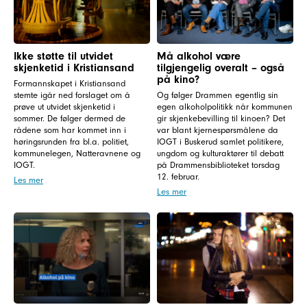
Ikke støtte til utvidet
Må alkohol være
skjenketid i Kristiansand
tilgjengelig overalt – også
på kino?
Formannskapet i Kristiansand
stemte igår ned forslaget om å
Og følger Drammen egentlig sin
prøve ut utvidet skjenketid i
egen alkoholpolitikk når kommunen
sommer. De følger dermed de
gir skjenkebevilling til kinoen? Det
rådene som har kommet inn i
var blant kjernespørsmålene da
høringsrunden fra bl.a. politiet,
IOGT i Buskerud samlet politikere,
kommunelegen, Natteravnene og
ungdom og kulturaktører til debatt
IOGT.
på Drammensbiblioteket torsdag
12. februar.
Les mer
Les mer