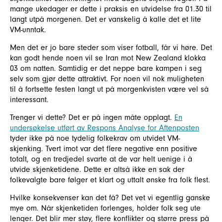
mange ukedager er dette i praksis en utvidelse fra 01.30 til
langt utpå morgenen. Det er vanskelig å kalle det et lite
VM-unntak.
Men det er jo bare steder som viser fotball, får vi høre. Det
kan godt hende noen vil se Iran mot New Zealand klokka
03 om natten. Samtidig er det neppe bare kampen i seg
selv som gjør dette attraktivt. For noen vil nok muligheten
til å fortsette festen langt ut på morgenkvisten være vel så
interessant.
Trenger vi dette? Det er på ingen måte opplagt.
En
undersøkelse utført av Respons Analyse for Aftenposten
tyder ikke på noe tydelig folkekrav om utvidet VM-
skjenking. Tvert imot var det flere negative enn positive
totalt, og en tredjedel svarte at de var helt uenige i å
utvide skjenketidene. Dette er altså ikke en sak der
folkevalgte bare følger et klart og uttalt ønske fra folk flest.
Hvilke konsekvenser kan det få? Det vet vi egentlig ganske
mye om. Når skjenketiden forlenges, holder folk seg ute
lenger. Det blir mer støy, flere konflikter og større press på