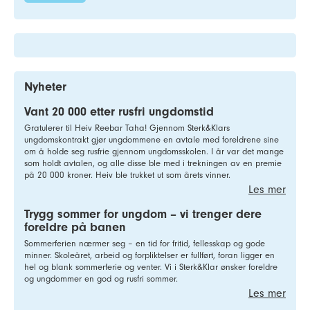
Nyheter
Vant 20 000 etter rusfri ungdomstid
Gratulerer til Heiv Reebar Taha! Gjennom Sterk&Klars
ungdomskontrakt gjør ungdommene en avtale med foreldrene sine
om å holde seg rusfrie gjennom ungdomsskolen. I år var det mange
som holdt avtalen, og alle disse ble med i trekningen av en premie
på 20 000 kroner. Heiv ble trukket ut som årets vinner.
Les mer
Trygg sommer for ungdom – vi trenger dere
foreldre på banen
Sommerferien nærmer seg – en tid for fritid, fellesskap og gode
minner. Skoleåret, arbeid og forpliktelser er fullført, foran ligger en
hel og blank sommerferie og venter. Vi i Sterk&Klar ønsker foreldre
og ungdommer en god og rusfri sommer.
Les mer