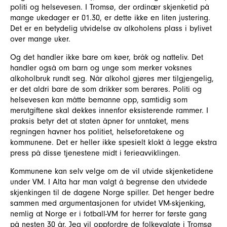
politi og helsevesen. I Tromsø, der ordinær skjenketid på
mange ukedager er 01.30, er dette ikke en liten justering.
Det er en betydelig utvidelse av alkoholens plass i bylivet
over mange uker.
Og det handler ikke bare om køer, bråk og natteliv. Det
handler også om barn og unge som merker voksnes
alkoholbruk rundt seg. Når alkohol gjøres mer tilgjengelig,
er det aldri bare de som drikker som berøres. Politi og
helsevesen kan måtte bemanne opp, samtidig som
merutgiftene skal dekkes innenfor eksisterende rammer. I
praksis betyr det at staten åpner for unntaket, mens
regningen havner hos politiet, helseforetakene og
kommunene. Det er heller ikke spesielt klokt å legge ekstra
press på disse tjenestene midt i ferieavviklingen.
Kommunene kan selv velge om de vil utvide skjenketidene
under VM. I Alta har man valgt å begrense den utvidede
skjenkingen til de dagene Norge spiller. Det henger bedre
sammen med argumentasjonen for utvidet VM-skjenking,
nemlig at Norge er i fotball-VM for herrer for første gang
på nesten 30 år. Jeg vil oppfordre de folkevalgte i Tromsø