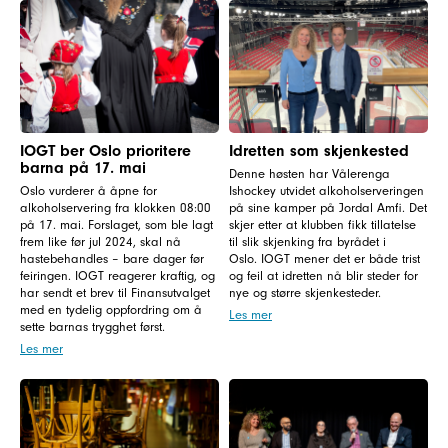
IOGT ber Oslo prioritere
Idretten som skjenkested
barna på 17. mai
Denne høsten har Vålerenga
Oslo vurderer å åpne for
Ishockey utvidet alkoholserveringen
alkoholservering fra klokken 08:00
på sine kamper på Jordal Amfi. Det
på 17. mai. Forslaget, som ble lagt
skjer etter at klubben fikk tillatelse
frem like før jul 2024, skal nå
til slik skjenking fra byrådet i
hastebehandles – bare dager før
Oslo. IOGT mener det er både trist
feiringen. IOGT reagerer kraftig, og
og feil at idretten nå blir steder for
har sendt et brev til Finansutvalget
nye og større skjenkesteder.
med en tydelig oppfordring om å
Les mer
sette barnas trygghet først.
Les mer