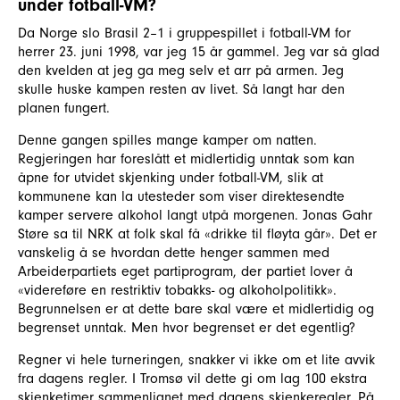
under fotball-VM?
Da Norge slo Brasil 2–1 i gruppespillet i fotball-VM for
herrer 23. juni 1998, var jeg 15 år gammel. Jeg var så glad
den kvelden at jeg ga meg selv et arr på armen. Jeg
skulle huske kampen resten av livet. Så langt har den
planen fungert.
Denne gangen spilles mange kamper om natten.
Regjeringen har foreslått et midlertidig unntak som kan
åpne for utvidet skjenking under fotball-VM, slik at
kommunene kan la utesteder som viser direktesendte
kamper servere alkohol langt utpå morgenen. Jonas Gahr
Støre sa til NRK at folk skal få «drikke til fløyta går». Det er
vanskelig å se hvordan dette henger sammen med
Arbeiderpartiets eget partiprogram, der partiet lover å
«videreføre en restriktiv tobakks- og alkoholpolitikk».
Begrunnelsen er at dette bare skal være et midlertidig og
begrenset unntak. Men hvor begrenset er det egentlig?
Regner vi hele turneringen, snakker vi ikke om et lite avvik
fra dagens regler. I Tromsø vil dette gi om lag 100 ekstra
skjenketimer sammenlignet med dagens skjenkeregler. På