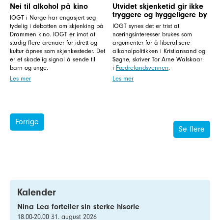
Nei til alkohol på kino
Utvidet skjenketid gir ikke
tryggere og hyggeligere by
IOGT i Norge har engasjert seg
tydelig i debatten om skjenking på
IOGT synes det er trist at
Drammen kino. IOGT er imot at
næringsinteresser brukes som
stadig flere arenaer for idrett og
argumenter for å liberalisere
kultur åpnes som skjenkesteder. Det
alkoholpolitikken i Kristiansand og
er et skadelig signal å sende til
Søgne, skriver Tor Arne Walskaar
barn og unge.
i
Fædrelandsvennen
.
Les mer
Les mer
Forrige
Se flere
Kalender
Nina Lea forteller sin sterke hisorie
18.00-20.00 31. august 2026