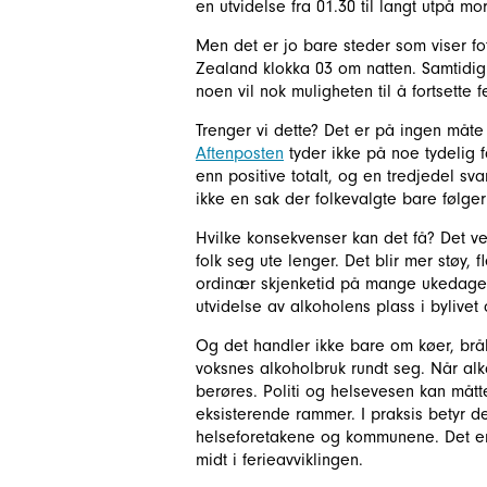
en utvidelse fra 01.30 til langt utpå mo
Men det er jo bare steder som viser fo
Zealand klokka 03 om natten. Samtidig 
noen vil nok muligheten til å fortsette
Trenger vi dette? Det er på ingen måt
Aftenposten
tyder ikke på noe tydelig f
enn positive totalt, og en tredjedel sva
ikke en sak der folkevalgte bare følger e
Hvilke konsekvenser kan det få? Det ve
folk seg ute lenger. Det blir mer støy, 
ordinær skjenketid på mange ukedager e
utvidelse av alkoholens plass i bylivet
Og det handler ikke bare om køer, brå
voksnes alkoholbruk rundt seg. Når alk
berøres. Politi og helsevesen kan måt
eksisterende rammer. I praksis betyr de
helseforetakene og kommunene. Det er h
midt i ferieavviklingen.