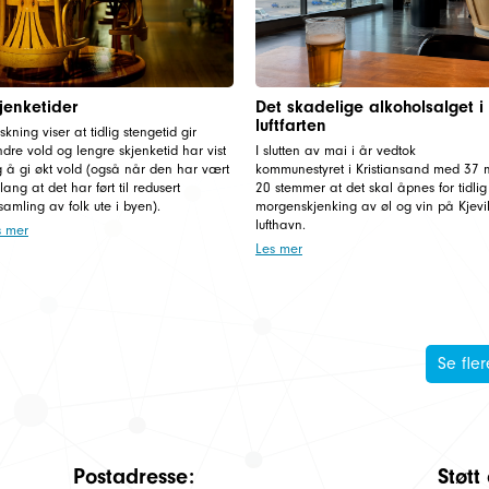
jenketider
Det skadelige alkoholsalget i
luftfarten
skning viser at tidlig stengetid gir
dre vold og lengre skjenketid har vist
I slutten av mai i år vedtok
g å gi økt vold (også når den har vært
kommunestyret i Kristiansand med 37 
lang at det har ført til redusert
20 stemmer at det skal åpnes for tidlig
amling av folk ute i byen).
morgenskjenking av øl og vin på Kjevi
lufthavn.
s mer
Les mer
Se fler
Postadresse:
Støtt