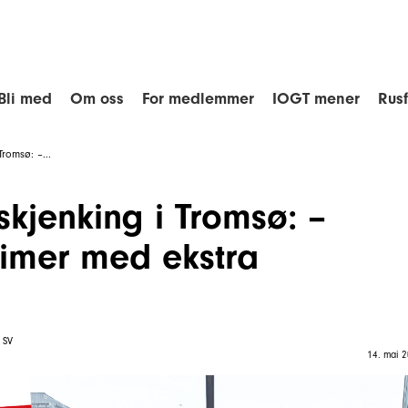
Bli med
Om oss
For medlemmer
IOGT mener
Rus
romsø: –...
kjenking i Tromsø: –
timer med ekstra
 SV
14. mai 