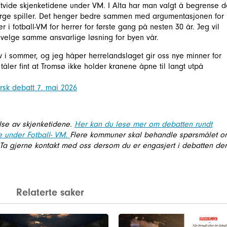
vide skjenketidene under VM. I Alta har man valgt å begrense 
orge spiller. Det henger bedre sammen med argumentasjonen for
 i fotball-VM for herrer for første gang på nesten 30 år. Jeg vil
å velge samme ansvarlige løsning for byen vår.
lv i sommer, og jeg håper herrelandslaget gir oss nye minner for
n tåler fint at Tromsø ikke holder kranene åpne til langt utpå
orsk debatt 7. mai 2026
else av skjenketidene.
Her kan du lese mer om debatten rundt
e under Fotball- VM.
Flere kommuner skal behandle spørsmålet o
. Ta gjerne kontakt med oss dersom du er engasjert i debatten der
Relaterte saker