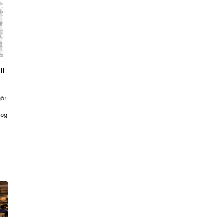
ll
går
 og