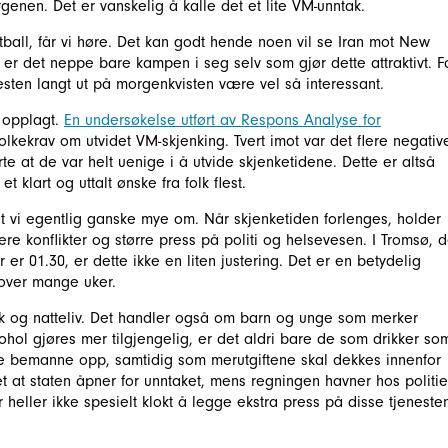
rgenen. Det er vanskelig å kalle det et lite VM-unntak.
tball, får vi høre. Det kan godt hende noen vil se Iran mot New
er det neppe bare kampen i seg selv som gjør dette attraktivt. F
 festen langt ut på morgenkvisten være vel så interessant.
e opplagt.
En undersøkelse utført av Respons Analyse for
olkekrav om utvidet VM-skjenking. Tvert imot var det flere negativ
rte at de var helt uenige i å utvide skjenketidene. Dette er altså
t klart og uttalt ønske fra folk flest.
t vi egentlig ganske mye om. Når skjenketiden forlenges, holder
flere konflikter og større press på politi og helsevesen. I Tromsø, d
r 01.30, er dette ikke en liten justering. Det er en betydelig
 over mange uker.
k og natteliv. Det handler også om barn og unge som merker
ohol gjøres mer tilgjengelig, er det aldri bare de som drikker so
te bemanne opp, samtidig som merutgiftene skal dekkes innenfor
t at staten åpner for unntaket, mens regningen havner hos politie
eller ikke spesielt klokt å legge ekstra press på disse tjeneste