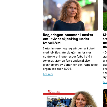
Regjeringen bommer i ønsket
Sk
om utvidet skjenking under
st
fotball-VM
ut
u
Statsministeren og regjeringen er i utakt
med folk flest når de går inn for mer
- D
nattåpne øl-kraner under fotball-VM i
sta
sommer, viser en fersk undersøkelse
al
gjennomført av Verian for den ruspolitiske
ge
organisasjonen IOGT.
ett
hel
Les mer
Ny
Le