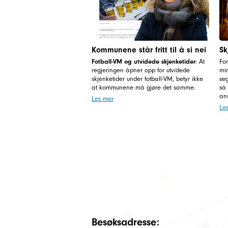
Kommunene står fritt til å si nei
Sk
Fotball-VM og utvidede skjenketider
: At
For
regjeringen åpner opp for utvidede
min
skjenketider under fotball-VM, betyr ikke
se
at kommunene må gjøre det samme.
så 
ans
Les mer
Le
Besøksadresse: