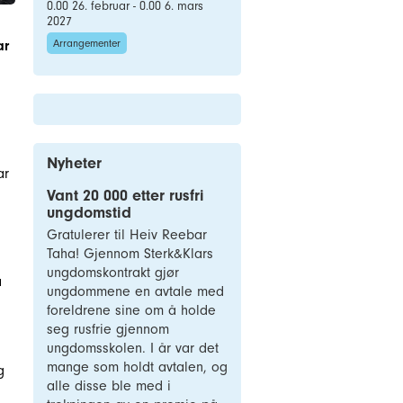
0.00 26. februar - 0.00 6. mars
2027
Arrangementer
ar
Nyheter
ar
Vant 20 000 etter rusfri
ungdomstid
Gratulerer til Heiv Reebar
n
Taha! Gjennom Sterk&Klars
ungdomskontrakt gjør
a
ungdommene en avtale med
foreldrene sine om å holde
seg rusfrie gjennom
ungdomsskolen. I år var det
mange som holdt avtalen, og
g
alle disse ble med i
s