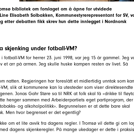
omsø bibliotek om forslaget om å åpne for utvidede
. Line Elisabeth Solbakken, Kommunestyrerepresentant for SV, v
og etter debatten fikk skrev hun dette innlegget i Nordnorsk
a skjenking under fotball-VM?
 i fotball-VM for herrer 23. juni 1998, var jeg 15 år gammel. Jeg v
 et arr på armen. Jeg skulle huske kampen resten av livet. Så
natten. Regjeringen har foreslått et midlertidig unntak som ka
ll-VM, slik at kommunene kan la utesteder som viser direktesendte
nen. Jonas Gahr Støre sa til NRK at folk skal få «drikke til fløyt
ette henger sammen med Arbeiderpartiets eget partiprogram, der
v tobakks- og alkoholpolitikk». Begrunnelsen er at dette bare skal
ak. Men hvor begrenset er det egentlig?
kke om et lite avvik fra dagens regler. I Tromsø vil dette gi om la
med dagens skjenkeregler. På mange ukedager er dette i praksi