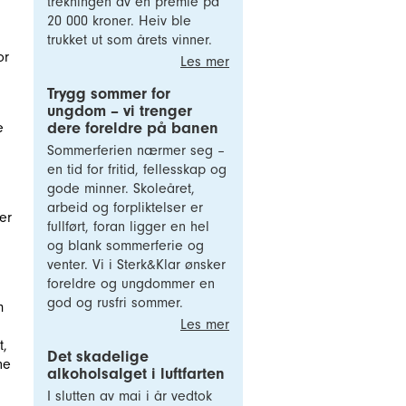
trekningen av en premie på
20 000 kroner. Heiv ble
trukket ut som årets vinner.
or
Les mer
Trygg sommer for
ungdom – vi trenger
dere foreldre på banen
e
Sommerferien nærmer seg –
en tid for fritid, fellesskap og
gode minner. Skoleåret,
arbeid og forpliktelser er
er
fullført, foran ligger en hel
og blank sommerferie og
venter. Vi i Sterk&Klar ønsker
foreldre og ungdommer en
god og rusfri sommer.
m
Les mer
t,
Det skadelige
ne
alkoholsalget i luftfarten
I slutten av mai i år vedtok