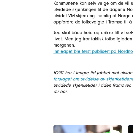
Kommunene kan selv velge om de vil ut
utvidede skjenkingen til de dagene N
utvidet VM-skjenking, nemlig at Norge er
oppfordre de folkevalgte i Tromsø til 
Jeg skal både heie og drikke litt øl se
livet. Men jeg tror faktisk fotballglede
morgenen.
Innlegget ble først publisert på Nordn
IOGT har i lengre tid jobbet mot utvid
forslaget om utvidelse av skjenketiden
utvidede skjenketider i tiden framover
du bor.