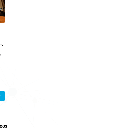
mot
k
e
 oss