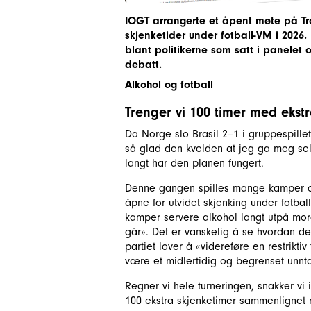
IOGT arrangerte et åpent møte på Tr
skjenketider under fotball-VM i 2026
blant politikerne som satt i panelet 
debatt.
Alkohol og fotball
Trenger vi 100 timer med ekstr
Da Norge slo Brasil 2–1 i gruppespillet
så glad den kvelden at jeg ga meg selv
langt har den planen fungert.
Denne gangen spilles mange kamper om 
åpne for utvidet skjenking under fotba
kamper servere alkohol langt utpå morge
går». Det er vanskelig å se hvordan d
partiet lover å «videreføre en restrikti
være et midlertidig og begrenset unnt
Regner vi hele turneringen, snakker vi i
100 ekstra skjenketimer sammenlignet 