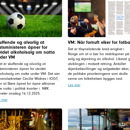
uffende og alvorlig at
VM: Når fornuft viker for fotba
atsministeren åpner for
Det er tilsynelatende bred enighet i
videt alkoholsalg om natta
Norge om at vi bør ha restriksjoner på
nder VM
salg og skjenking av alkohol. Likevel 
et er skuffende og alvorlig at
utviklingen i motsatt retning. Antallet
tsministeren åpner for utvidet
skjenkebevillinger og salgssteder øker,
koholsalg om natta under VM. Det sier
de politiske prioriteringene som skulle
neralsekretær Cecilie Widnes i IOGT,
verne om folkehelsen bygges ned.
er at Støre åpnet for åpne ølkraner
Les mer
e natta i politisk kvarter i NRK
heter onsdag 16.12.2025.
s mer