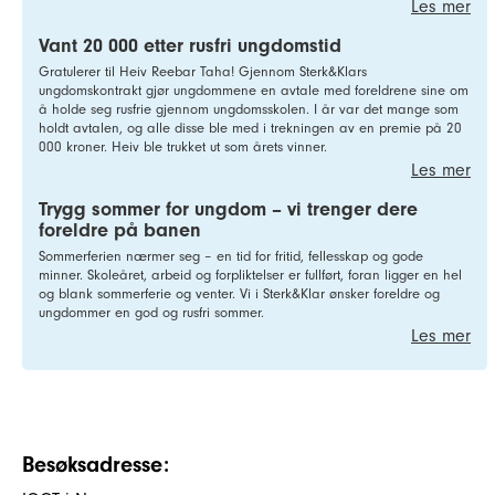
Les mer
Vant 20 000 etter rusfri ungdomstid
Gratulerer til Heiv Reebar Taha! Gjennom Sterk&Klars
ungdomskontrakt gjør ungdommene en avtale med foreldrene sine om
å holde seg rusfrie gjennom ungdomsskolen. I år var det mange som
holdt avtalen, og alle disse ble med i trekningen av en premie på 20
000 kroner. Heiv ble trukket ut som årets vinner.
Les mer
Trygg sommer for ungdom – vi trenger dere
foreldre på banen
Sommerferien nærmer seg – en tid for fritid, fellesskap og gode
minner. Skoleåret, arbeid og forpliktelser er fullført, foran ligger en hel
og blank sommerferie og venter. Vi i Sterk&Klar ønsker foreldre og
ungdommer en god og rusfri sommer.
Les mer
Besøksadresse: