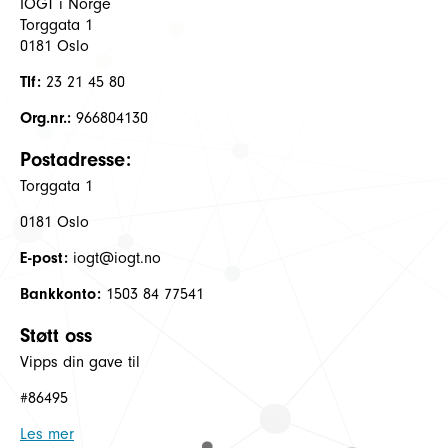
IOGT i Norge
Torggata 1
0181 Oslo
Tlf:
23 21 45 80
Org.nr.:
966804130
Postadresse:
Torggata 1
0181 Oslo
E-post:
iogt@iogt.no
Bankkonto:
1503 84 77541
Støtt oss
Vipps din gave til
#86495
Les mer