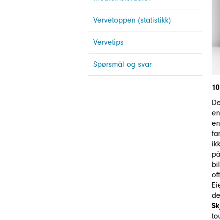
Vervetoppen (statistikk)
Vervetips
Spørsmål og svar
10
De
en
en
fa
ik
på
bi
of
Ei
de
Sk
to