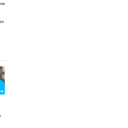
ere
en
e