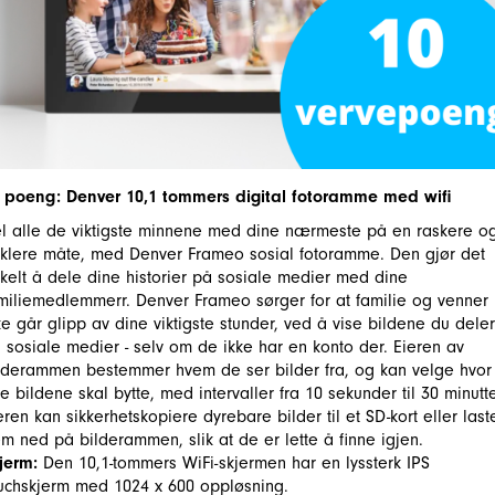
 poeng: Denver 10,1 tommers digital fotoramme med wifi
l alle de viktigste minnene med dine nærmeste på en raskere o
klere måte, med Denver Frameo sosial fotoramme. Den gjør det
kelt å dele dine historier på sosiale medier med dine
miliemedlemmerr. Denver Frameo sørger for at familie og venner
ke går glipp av dine viktigste stunder, ved å vise bildene du deler
 sosiale medier - selv om de ikke har en konto der. Eieren av
lderammen bestemmer hvem de ser bilder fra, og kan velge hvor
te bildene skal bytte, med intervaller fra 10 sekunder til 30 minutte
eren kan sikkerhetskopiere dyrebare bilder til et SD-kort eller last
m ned på bilderammen, slik at de er lette å finne igjen.
jerm:
Den 10,1-tommers WiFi-skjermen har en lyssterk IPS
uchskjerm med 1024 x 600 oppløsning.