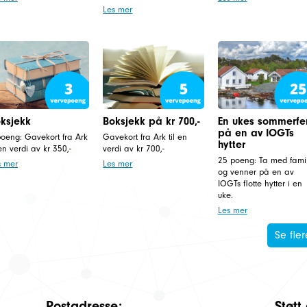
Les mer
ksjekk
Boksjekk på kr 700,-
En ukes sommerfe
på en av IOGTs
poeng: Gavekort fra Ark
Gavekort fra Ark til en
hytter
 en verdi av kr 350,-
verdi av kr 700,-
25 poeng: Ta med famil
s mer
Les mer
og venner på en av
IOGTs flotte hytter i en
uke.
Les mer
Se fler
Postadresse:
Støtt