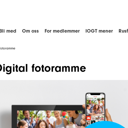
Bli med
Om oss
For medlemmer
IOGT mener
Rus
 fotoramme
Digital fotoramme