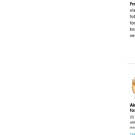
F
vi
fo
fa
ka
ve
Ak
fa
25
akt
inn
Le