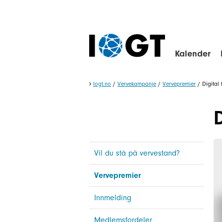
Kalender
Iogt.no
/
Vervekampanje
/
Vervepremier
/
Digital
Vil du stå på vervestand?
Vervepremier
Innmelding
Medlemsfordeler