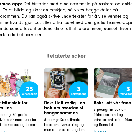
rameo-app:
Del historier med dine nærmeste på raskere og enkl
s. Ta et bilde og skriv en beskjed, så vises begge deler på
torammen. Du kan også skrive undertekster for å vise venner og
milie hva du gjør på. Etter å ha lastet ned den gratis Frameo-app
n du sende favorittbildene dine rett til fotorammen, uansett hvor i
rden du befinner deg.
Relaterte saker
tivitetsleir for
Bok: Helt ærlig - en
Bok: Løft vår fane
milien
bok om hvordan vi
3 poeng: En bok om
henger sammen
 poeng: Få gratis
fråhaldsarbeid og
ivitetsleir med Juba for
3 poeng: Den ultimate
edruskapshistorie i Mør
til to voksne og to barn
boka om livsmestring og
og Romsdal
mental helse for ungdom.
s mer
Les mer