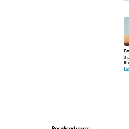
Bo
3 
til
Le
Besøksadresse: