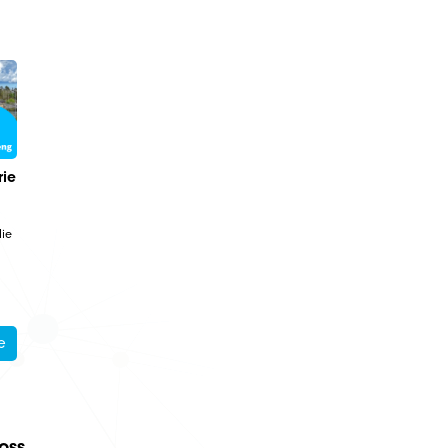
rie
ie
e
 oss