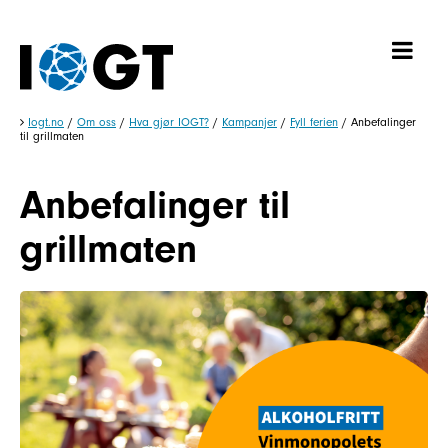
Iogt.no
/
Om oss
/
Hva gjør IOGT?
/
Kampanjer
/
Fyll ferien
/
Anbefalinger
til grillmaten
Anbefalinger til
grillmaten