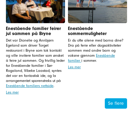
Enestående familier feirer
Enestående
jul sammen på Bryne
sommermuligheter
Det var Dionelie og Annbjørn
Er du ofte alene med barna dine?
Egeland som driver Torget
Dra på ferie eller dagsaktiviteter
restaurant i Bryne som tok kontakt
sammen med andre barn og
og ville invitere familier som ønsket
voksne gjennom
Enestående
å feire jul sammen. Og frivillig leder
familier
i sommer.
for Enestående familier i Sør-
Les mer
Rogaland, Vibeke Laastad, syntes
det var en fantastisk ide, og la
arrangementet sporenstreks ut på
Enestående familiers nettside
.
Les mer
Se flere