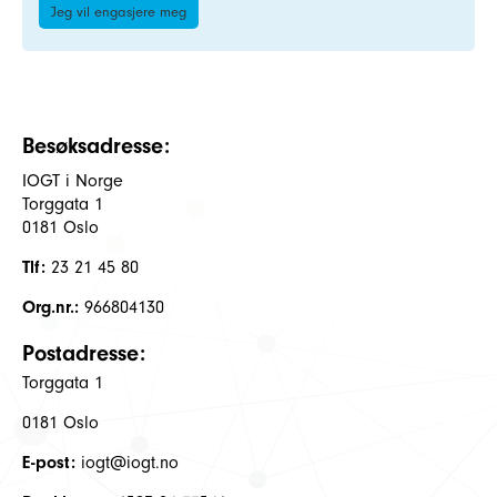
Jeg vil engasjere meg
Besøksadresse:
IOGT i Norge
Torggata 1
0181 Oslo
Tlf:
23 21 45 80
Org.nr.:
966804130
Postadresse:
Torggata 1
0181 Oslo
E-post:
iogt@iogt.no