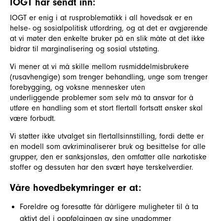
IOGT har sendt inn:
IOGT er enig i at rusproblematikk i all hovedsak er en
helse- og sosialpolitisk utfordring, og at det er avgjørende
at vi møter den enkelte bruker på en slik måte at det ikke
bidrar til marginalisering og sosial utstøting.
Vi mener at vi må skille mellom rusmiddelmisbrukere
(rusavhengige) som trenger behandling, unge som trenger
forebygging, og voksne mennesker uten
underliggende problemer som selv må ta ansvar for å
utføre en handling som et stort flertall fortsatt ønsker skal
være forbudt.
Vi støtter ikke utvalget sin flertallsinnstilling, fordi dette er
en modell som avkriminaliserer bruk og besittelse for alle
grupper, den er sanksjonsløs, den omfatter alle narkotiske
stoffer og dessuten har den svært høye terskelverdier.
Våre hovedbekymringer er at:
Foreldre og foresatte får dårligere muligheter til å ta
aktivt del i oppfølgingen av sine ungdommer