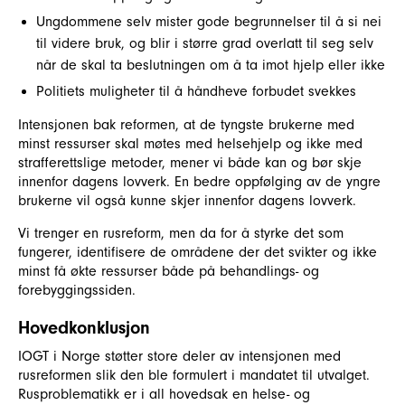
Ungdommene selv mister gode begrunnelser til å si nei
til videre bruk, og blir i større grad overlatt til seg selv
når de skal ta beslutningen om å ta imot hjelp eller ikke
Politiets muligheter til å håndheve forbudet svekkes
Intensjonen bak reformen, at de tyngste brukerne med
minst ressurser skal møtes med helsehjelp og ikke med
strafferettslige metoder, mener vi både kan og bør skje
innenfor dagens lovverk. En bedre oppfølging av de yngre
brukerne vil også kunne skjer innenfor dagens lovverk.
Vi trenger en rusreform, men da for å styrke det som
fungerer, identifisere de områdene der det svikter og ikke
minst få økte ressurser både på behandlings- og
forebyggingssiden.
Hovedkonklusjon
IOGT i Norge støtter store deler av intensjonen med
rusreformen slik den ble formulert i mandatet til utvalget.
Rusproblematikk er i all hovedsak en helse- og