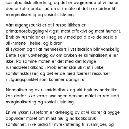
sosialpolitisk utfordring, og det er avgjørende at vi møter
den enkelte bruker på en slik måte at det ikke bidrar til
marginalisering og sosial utstøting.
Vårt utgangspunkt er at i ruspolitikken er
primærforebygging viktigst, mest effektivt og mest humant.
Bruk av rusmidler er i seg selv med på å øke de sosiale
ulikhetene i helse, og bidrar
til sykdom og til at menneskers livssituasjon blir vanskelig.
Dette skjer uavhengig av om bruken er kriminalisert eller
ikke. På samme måten er det med det lovlige
rusmiddelet alkohol: Problemer slår ulikt ut i ulike
samfunnsklasser, og det er de med færrest ressurser
i utgangspunktet som kommer dårligst ut.
Normalisering av rusmiddelbruk og økt bruk av narkotika
kan derfor ikke være løsningen dersom målet er redusert
marginalisering og sosial utstøting.
En vellykket rusreform er avhengig av at vi klarer å bygge
oppunder målet om minst mulig narkotikabruk i
samfunnet, ikke bidra til nyrekruttering til rusmiljøer, og