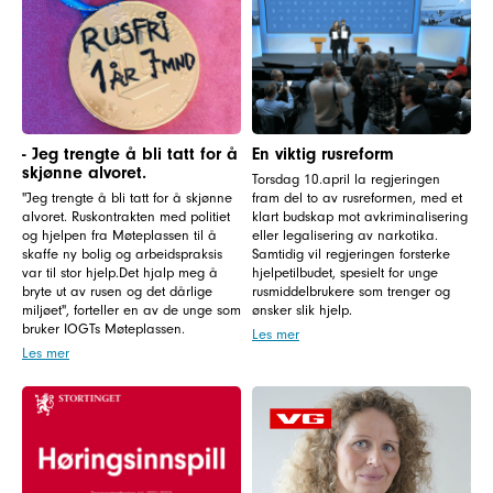
- Jeg trengte å bli tatt for å
En viktig rusreform
skjønne alvoret.
Torsdag 10.april la regjeringen
"Jeg trengte å bli tatt for å skjønne
fram del to av rusreformen, med et
alvoret. Ruskontrakten med politiet
klart budskap mot avkriminalisering
og hjelpen fra Møteplassen til å
eller legalisering av narkotika.
skaffe ny bolig og arbeidspraksis
Samtidig vil regjeringen forsterke
var til stor hjelp.Det hjalp meg å
hjelpetilbudet, spesielt for unge
bryte ut av rusen og det dårlige
rusmiddelbrukere som trenger og
miljøet", forteller en av de unge som
ønsker slik hjelp.
bruker IOGTs Møteplassen.
Les mer
Les mer