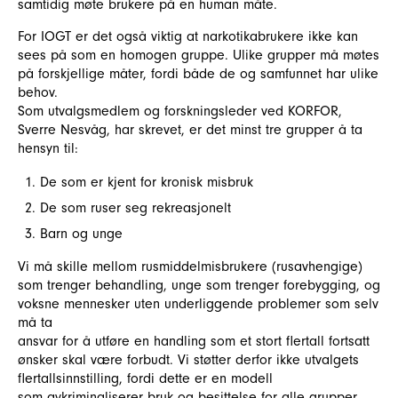
samtidig møte brukere på en human måte.
For IOGT er det også viktig at narkotikabrukere ikke kan
sees på som en homogen gruppe. Ulike grupper må møtes
på forskjellige måter, fordi både de og samfunnet har ulike
behov.
Som utvalgsmedlem og forskningsleder ved KORFOR,
Sverre Nesvåg, har skrevet, er det minst tre grupper å ta
hensyn til:
De som er kjent for kronisk misbruk
De som ruser seg rekreasjonelt
Barn og unge
Vi må skille mellom rusmiddelmisbrukere (rusavhengige)
som trenger behandling, unge som trenger forebygging, og
voksne mennesker uten underliggende problemer som selv
må ta
ansvar for å utføre en handling som et stort flertall fortsatt
ønsker skal være forbudt. Vi støtter derfor ikke utvalgets
flertallsinnstilling, fordi dette er en modell
som avkriminaliserer bruk og besittelse for alle grupper.