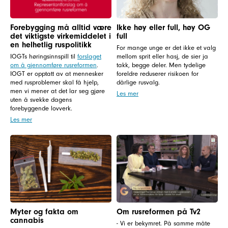
Forebygging må alltid være
Ikke høy eller full, høy OG
det viktigste virkemiddelet i
full
en helhetlig ruspolitikk
For mange unge er det ikke et valg
IOGTs høringsinnspill til
forslaget
mellom sprit eller hasj, de sier ja
om å gjennomføre rusreformen
.
takk, begge deler. Men tydelige
IOGT er opptatt av at mennesker
foreldre reduserer risikoen for
med rusproblemer skal få hjelp,
dårlige rusvalg.
men vi mener at det lar seg gjøre
Les mer
uten å svekke dagens
forebyggende lovverk.
Les mer
Myter og fakta om
Om rusreformen på Tv2
cannabis
- Vi er bekymret. På samme måte