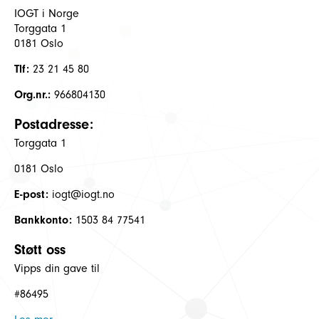
IOGT i Norge
Torggata 1
0181 Oslo
Tlf:
23 21 45 80
Org.nr.:
966804130
Postadresse:
Torggata 1
0181 Oslo
E-post:
iogt@iogt.no
Bankkonto:
1503 84 77541
Støtt oss
Vipps din gave til
#86495