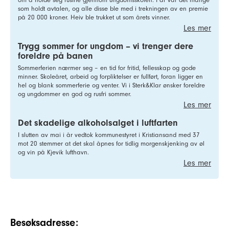
som holdt avtalen, og alle disse ble med i trekningen av en premie
på 20 000 kroner. Heiv ble trukket ut som årets vinner.
Les mer
Trygg sommer for ungdom – vi trenger dere
foreldre på banen
Sommerferien nærmer seg – en tid for fritid, fellesskap og gode
minner. Skoleåret, arbeid og forpliktelser er fullført, foran ligger en
hel og blank sommerferie og venter. Vi i Sterk&Klar ønsker foreldre
og ungdommer en god og rusfri sommer.
Les mer
Det skadelige alkoholsalget i luftfarten
I slutten av mai i år vedtok kommunestyret i Kristiansand med 37
mot 20 stemmer at det skal åpnes for tidlig morgenskjenking av øl
og vin på Kjevik lufthavn.
Les mer
Besøksadresse: