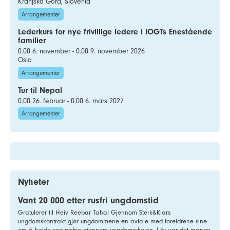
Kranjska Gora, Slovenia
Arrangementer
Lederkurs for nye frivillige ledere i IOGTs Enestående
familier
0.00 6. november - 0.00 9. november 2026
Oslo
Arrangementer
Tur til Nepal
0.00 26. februar - 0.00 6. mars 2027
Arrangementer
Nyheter
Vant 20 000 etter rusfri ungdomstid
Gratulerer til Heiv Reebar Taha! Gjennom Sterk&Klars
ungdomskontrakt gjør ungdommene en avtale med foreldrene sine
om å holde seg rusfrie gjennom ungdomsskolen. I år var det mange