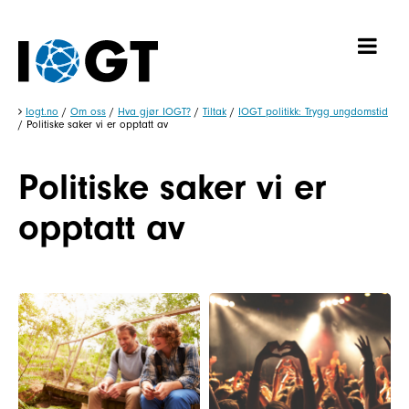
Iogt.no
/
Om oss
/
Hva gjør IOGT?
/
Tiltak
/
IOGT politikk: Trygg ungdomstid
/
Politiske saker vi er opptatt av
Politiske saker vi er
opptatt av