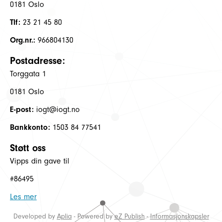
0181 Oslo
Tlf:
23 21 45 80
Org.nr.:
966804130
Postadresse:
Torggata 1
0181 Oslo
E-post:
iogt@iogt.no
Bankkonto:
1503 84 77541
Støtt oss
Vipps din gave til
#86495
Les mer
Developed by
Aplia
- Powered by
eZ Publish
-
Informasjonskapsler