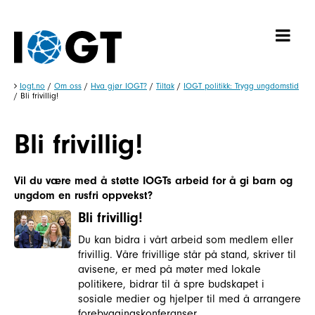
Iogt.no
/
Om oss
/
Hva gjør IOGT?
/
Tiltak
/
IOGT politikk: Trygg ungdomstid
/
Bli frivillig!
Bli frivillig!
Vil du være med å støtte IOGTs arbeid for å gi barn og
ungdom en rusfri oppvekst?
Bli frivillig!
Du kan bidra i vårt arbeid som medlem eller
frivillig. Våre frivillige står på stand, skriver til
avisene, er med på møter med lokale
politikere, bidrar til å spre budskapet i
sosiale medier og hjelper til med å arrangere
forebyggingskonferanser.