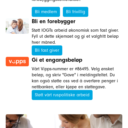
Bli medlem
Bli frivillig
Bli en forebygger
Støtt IOGTs arbeid økonomisk som fast giver.
Fyll ut dette skjemaet og gi et valgfritt beløp
hver måned.
Bli fast giver
Gi et engangsbeløp
Vårt Vipps-nummer er #86495. Velg ønsket
beløp, og skriv "Gave" i meldingsfeltet. Du
kan også støtte oss ved å overføre penger i
nettbanken, eller kjøpe en støttegave.
Støtt vårt ruspolitiske arbeid