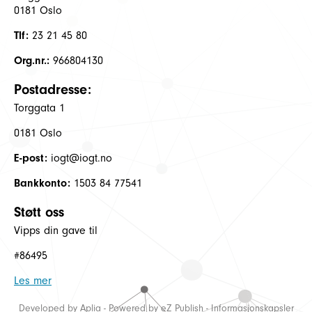
0181 Oslo
Tlf:
23 21 45 80
Org.nr.:
966804130
Postadresse:
Torggata 1
0181 Oslo
E-post:
iogt@iogt.no
Bankkonto:
1503 84 77541
Støtt oss
Vipps din gave til
#86495
Les mer
Developed by
Aplia
- Powered by
eZ Publish
-
Informasjonskapsler