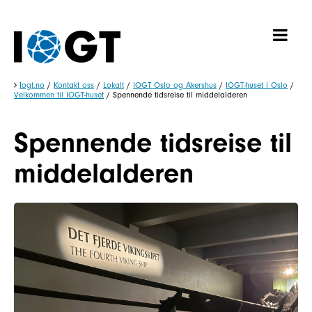
Iogt.no
/
Kontakt oss
/
Lokalt
/
IOGT Oslo og Akershus
/
IOGT-huset i Oslo
/
Velkommen til IOGT-huset
/
Spennende tidsreise til middelalderen
Spennende tidsreise til
middelalderen