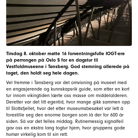
Tirsdag 8. oktober møtte 16 forventningsfulle IOGT-ere
på perrongen på Oslo S for en dagstur til
Vestfoldmuseene i Tønsberg. God stemning allerede på
toget, den holdt seg hele dagen.
Vel fremme i Tønsberg var det omvisning på museet med
en engasjerende og kunnskapsrik guide, som etter en kort
tur innom vikingtiden lærte oss masse om middelalderen.
Deretter var det litt egentid, hvor mange gikk sammen opp
til Slottsfjellet, hvor det etter museumsbesøket var lett å
forestille seg den enorme borgen som lå der for 600 år
siden. Så var det felles middag. Rutinemessig signalfeil
gav oss en ekstra lang togtur hjem, hvor gruppens gode
humør virkelig kom til sin rett.