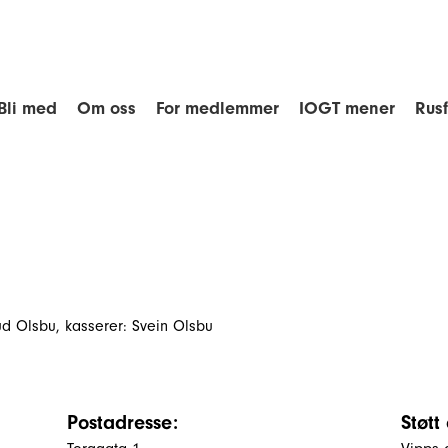
Bli med
Om oss
For medlemmer
IOGT mener
Rus
ud Olsbu, kasserer: Svein Olsbu
Postadresse:
Støtt