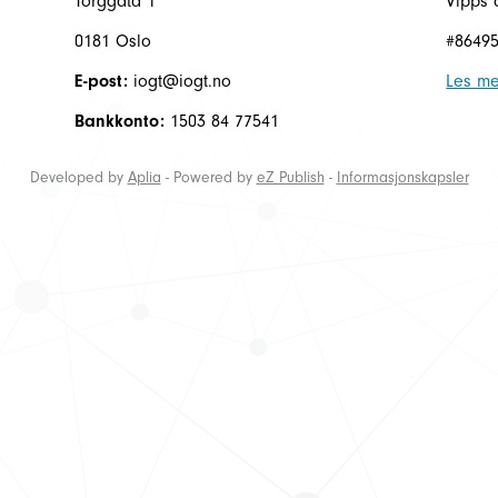
Torggata 1
Vipps 
0181 Oslo
#8649
E-post:
iogt@iogt.no
Les me
Bankkonto:
1503 84 77541
Developed by
Aplia
- Powered by
eZ Publish
-
Informasjonskapsler