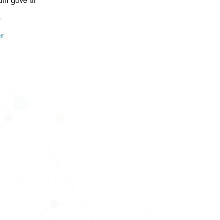
din gave til
5
r