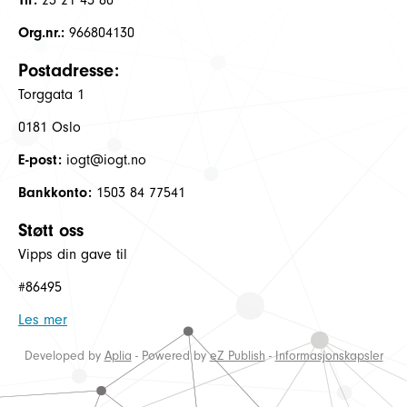
Tlf:
23 21 45 80
Org.nr.:
966804130
Postadresse:
Torggata 1
0181 Oslo
E-post:
iogt@iogt.no
Bankkonto:
1503 84 77541
Støtt oss
Vipps din gave til
#86495
Les mer
Developed by
Aplia
- Powered by
eZ Publish
-
Informasjonskapsler