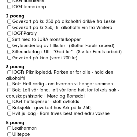
IOGT-handlenett
IOGT-termokopp
2 poeng
Gavekort på kr. 250 på alkoholfri drikke fra Leske
Gavekort på kr 250,- til alkoholfri vin fra Vinifera
IOGT-Paraly
Sett med to JUBA-monsterkopper
Gryteunderlag av filtkuler - (Støtter Foruts arbeid)
Sitteunderlag i Ull - "God tur" - (Støtter Foruts arbeid)
Gavekort på kino (verdi 200 kr)
3 poeng
IOGTs Piknik-pledd: Parken er for alle - hold den
alkoholfri
Bok: Helt ærlig - om hvordan vi henger sammen
Bok: Løft vår fane, løft vår fane høit for folkets sak -
edruskapshistorie i Møre og Romsdal
IOGT hettegenser - stolt avholds
Boksjekk - gavekort hos Ark på kr 350,-
Hvit jul-bag - Barn trives best med edru voksne
5 poeng
Leatherman
Ullteppe