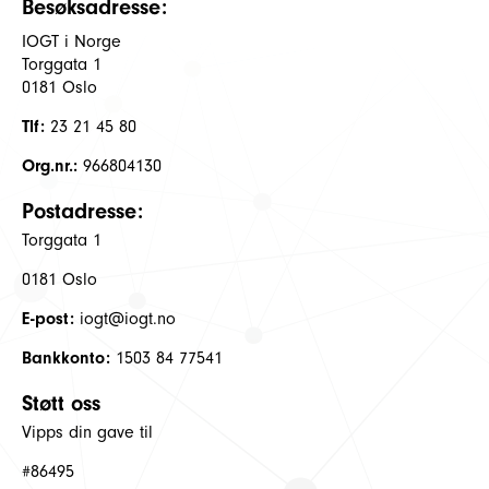
Besøksadresse:
IOGT i Norge
Torggata 1
0181 Oslo
Tlf:
23 21 45 80
Org.nr.:
966804130
Postadresse:
Torggata 1
0181 Oslo
E-post:
iogt@iogt.no
Bankkonto:
1503 84 77541
Støtt oss
Vipps din gave til
#86495