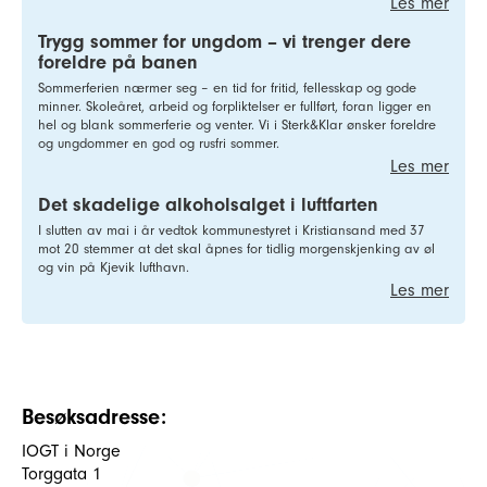
Les mer
Trygg sommer for ungdom – vi trenger dere
foreldre på banen
Sommerferien nærmer seg – en tid for fritid, fellesskap og gode
minner. Skoleåret, arbeid og forpliktelser er fullført, foran ligger en
hel og blank sommerferie og venter. Vi i Sterk&Klar ønsker foreldre
og ungdommer en god og rusfri sommer.
Les mer
Det skadelige alkoholsalget i luftfarten
I slutten av mai i år vedtok kommunestyret i Kristiansand med 37
mot 20 stemmer at det skal åpnes for tidlig morgenskjenking av øl
og vin på Kjevik lufthavn.
Les mer
Besøksadresse:
IOGT i Norge
Torggata 1