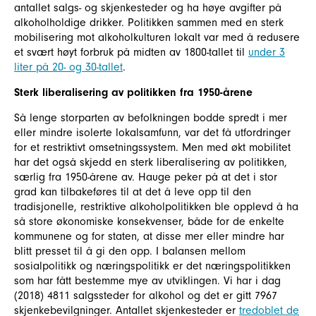
antallet salgs- og skjenkesteder og ha høye avgifter på
alkoholholdige drikker. Politikken sammen med en sterk
mobilisering mot alkoholkulturen lokalt var med å redusere
et svært høyt forbruk på midten av 1800-tallet til
under 3
liter på 20- og 30-tallet
.
Sterk liberalisering av politikken fra 1950-årene
Så lenge storparten av befolkningen bodde spredt i mer
eller mindre isolerte lokalsamfunn, var det få utfordringer
for et restriktivt omsetningssystem. Men med økt mobilitet
har det også skjedd en sterk liberalisering av politikken,
særlig fra 1950-årene av. Hauge peker på at det i stor
grad kan tilbakeføres til at det å leve opp til den
tradisjonelle, restriktive alkoholpolitikken ble opplevd å ha
så store økonomiske konsekvenser, både for de enkelte
kommunene og for staten, at disse mer eller mindre har
blitt presset til å gi den opp. I balansen mellom
sosialpolitikk og næringspolitikk er det næringspolitikken
som har fått bestemme mye av utviklingen. Vi har i dag
(2018) 4811 salgssteder for alkohol og det er gitt 7967
skjenkebevilgninger. Antallet skjenkesteder er
tredoblet de