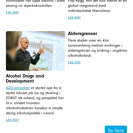
kontrollører fikk kjøpt alkohol i årets
Filip Rygg, mot det han mener er en
sesong av skjenkekontrollen.
global megatrend med
individualistisk liberalisme.
Les mer
Les mer
Aldersgrenser
Flere studier viser en klar
sammenheng mellom endringer i
aldersgrenser og endring i ungdoms
alkoholforbruk.
Les mer
Alcohol Drugs and
Development
ADD-prosjektet
er startet opp for å
styrke fokuset på rus og utvikling i
FORUT sitt arbeid, og prosjektet har
bl.a. avslørt hvordan
alkoholindustrien forsøker å utnytte
dårlig alkoholpolitikk i u-land.
Les mer
Se flere