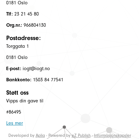
0181 Oslo
Tlf:
23 21 45 80
Org.nr.:
966804130
Postadresse:
Torggata 1
0181 Oslo
E-post:
iogt@iogt.no
Bankkonto:
1503 84 77541
Støtt oss
Vipps din gave til
#86495
Les mer
Developed by
Aplia
- Powered by
eZ Publish
-
Informasjonskapsler