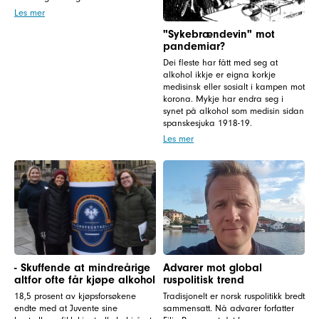
Les mer
"Sykebrændevin" mot
pandemiar?
Dei fleste har fått med seg at
alkohol ikkje er eigna korkje
medisinsk eller sosialt i kampen mot
korona. Mykje har endra seg i
synet på alkohol som medisin sidan
spanskesjuka 1918-19.
Les mer
- Skuffende at mindreårige
Advarer mot global
altfor ofte får kjøpe alkohol
ruspolitisk trend
18,5 prosent av kjøpsforsøkene
Tradisjonelt er norsk ruspolitikk bredt
endte med at Juvente sine
sammensatt. Nå advarer forfatter