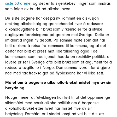
siste 30 årene
, og det er få skjenkebevillinger som inndras
som følge av brudd på alkoholloven.
De siste dagene har det på ny kommet en diskusjon
omkring alkoholsalg og grensehandel hvor å redusere
alkoholavgiftene blir brukt som virkemidler for å styrke
dagligvareforretningene på grensen mot Sverige. Dette er
imidlertid ingen ny debatt. På samme måte som det har
blitt enklere å reise fra kommune til kommune, og at det
derfor har blitt et press mot liberalisering også i de
kommunene som tradisjonelt hadde en restriktiv politikk, er
lavere priser i Sverige ofte blitt brukt som et argument for å
redusere avgiftene i Norge. Den samme iveren for å gjøre
noe med tax free-salget på flyplassene har vi ikke sett.
Målet om å begrense alkoholforbruket mistet mye av sin
betydning
Hauge mener at "utviklingen har ført til at det opprinnelige
siktemålet med norsk alkoholpolitikk om å begrense
alkoholforbruket etter hvert har mistet mye av sin
betydning. Formålet er i stedet langt på vei blitt å sikre