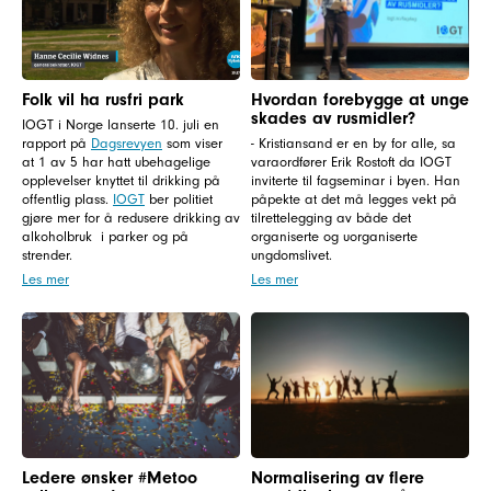
Folk vil ha rusfri park
Hvordan forebygge at unge
skades av rusmidler?
IOGT i Norge lanserte 10. juli en
rapport på
Dagsrevyen
som viser
- Kristiansand er en by for alle, sa
at 1 av 5 har hatt ubehagelige
varaordfører Erik Rostoft da IOGT
opplevelser knyttet til drikking på
inviterte til fagseminar i byen. Han
offentlig plass.
IOGT
ber politiet
påpekte at det må legges vekt på
gjøre mer for å redusere drikking av
tilrettelegging av både det
alkoholbruk i parker og på
organiserte og uorganiserte
strender.
ungdomslivet.
Les mer
Les mer
Ledere ønsker #Metoo
Normalisering av flere