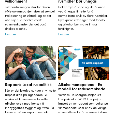
velkommen!
rusmidler bør unngås
Julebordsesongen står for døren.
Det er mye å tape og lite å vinne
#Metoo-kampanjen viser at seksuell
ved å legge til rette for å
trakassering er utbredt, og at det
normalisere bruk av flere rusmidler.
ofte skjer i arbeidsrelaterte
Dyrekjøpte erfaringer med tobakk
sammenkomster der det også
og alkohol bør mane til stor
drikkes alkohol.
forsiktighet.
Les mer
Les mer
Rapport: Lokal ruspolitikk
Alkoholmonopolene - En
modell for redusert skade
I år er det lokalvalg, hvor vi vil sette
ruspolitikken på agendaen. Vi
Verdens Helseorganisasjon sitt
ønsker at kommunene forvalter
Europakontor (WHO Europe) har
alkoholloven med hensyn til
lansert en ny rapport som peker på
innbyggernes trygghet og trivsel. Vi
Vinmonopolet som et av de viktige
lanserer nå en rapport om lokal
virkemidlene for å redusere forbruk