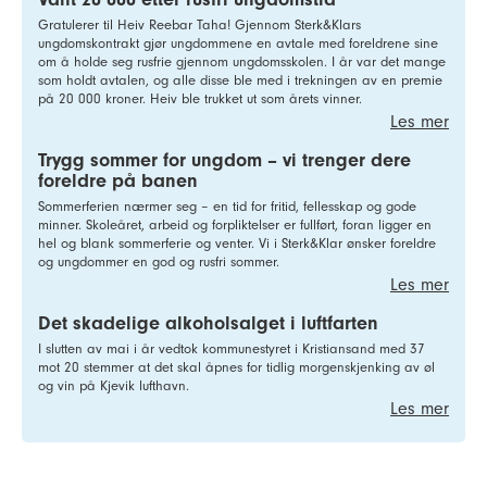
Gratulerer til Heiv Reebar Taha! Gjennom Sterk&Klars
ungdomskontrakt gjør ungdommene en avtale med foreldrene sine
om å holde seg rusfrie gjennom ungdomsskolen. I år var det mange
som holdt avtalen, og alle disse ble med i trekningen av en premie
på 20 000 kroner. Heiv ble trukket ut som årets vinner.
Les mer
Trygg sommer for ungdom – vi trenger dere
foreldre på banen
Sommerferien nærmer seg – en tid for fritid, fellesskap og gode
minner. Skoleåret, arbeid og forpliktelser er fullført, foran ligger en
hel og blank sommerferie og venter. Vi i Sterk&Klar ønsker foreldre
og ungdommer en god og rusfri sommer.
Les mer
Det skadelige alkoholsalget i luftfarten
I slutten av mai i år vedtok kommunestyret i Kristiansand med 37
mot 20 stemmer at det skal åpnes for tidlig morgenskjenking av øl
og vin på Kjevik lufthavn.
Les mer