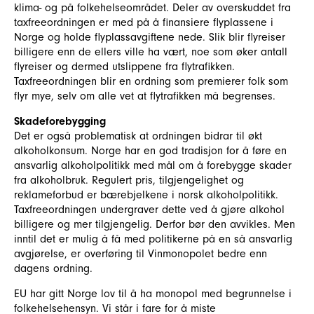
klima- og på folkehelseområdet. Deler av overskuddet fra
taxfreeordningen er med på å finansiere flyplassene i
Norge og holde flyplassavgiftene nede. Slik blir flyreiser
billigere enn de ellers ville ha vært, noe som øker antall
flyreiser og dermed utslippene fra flytrafikken.
Taxfreeordningen blir en ordning som premierer folk som
flyr mye, selv om alle vet at flytrafikken må begrenses.
Skadeforebygging
Det er også problematisk at ordningen bidrar til økt
alkoholkonsum. Norge har en god tradisjon for å føre en
ansvarlig alkoholpolitikk med mål om å forebygge skader
fra alkoholbruk. Regulert pris, tilgjengelighet og
reklameforbud er bærebjelkene i norsk alkoholpolitikk.
Taxfreeordningen undergraver dette ved å gjøre alkohol
billigere og mer tilgjengelig. Derfor bør den avvikles. Men
inntil det er mulig å få med politikerne på en så ansvarlig
avgjørelse, er overføring til Vinmonopolet bedre enn
dagens ordning.
EU har gitt Norge lov til å ha monopol med begrunnelse i
folkehelsehensyn. Vi står i fare for å miste