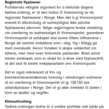
Regionale flyplasser
Politikernes viktigste argument for å beholde dagens
taxfree-ordning, er at den bidrar til finansiering av de
regionale flyplassene i Norge. Men det å gi Vinmonopolet
enerett til alkoholsalg vil sannsynligvis ikke påvirke
flyplassenes økonomi. Ifølge regjeringens ferske utredning
om overføring av taxfreesalget til Vinmonopolet, garanterer
Vinmonopolet at selskapet skal kunne tilføre lufthavnene i
Norge de samme inntektene som i dag. Og i tillegg gå
med overskudd. Avinor forsøker å skape usikkerhet om
tallene, men med noen tvilsomme påstander. Blant annet
mener selskapet, som er skapt for å drive med flyplassdrift,
at det skal få bedre innkjøpsavtaler enn Vinmonopolet.
Det er også interessant at Vin- og
brennevinleverandørenes forening i utredningen estimerer
at en overføring til Vinmonopolet vil gi 130-150 nye
arbeidsplasser i Norge. Det vil gi økte inntekter til staten i
form av skatter og avgifter.
Klimautfordring
Taxfree-ordningen bidrar til å svekke politiske mål både på