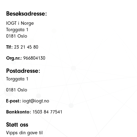
Besøksadresse:
IOGT i Norge
Torggata 1
0181 Oslo
Tlf:
23 21 45 80
Org.nr.:
966804130
Postadresse:
Torggata 1
0181 Oslo
E-post:
iogt@iogt.no
Bankkonto:
1503 84 77541
Støtt oss
Vipps din gave til