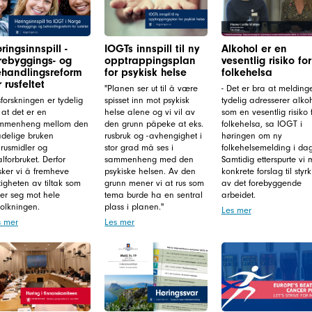
ringsinnspill -
IOGTs innspill til ny
Alkohol er en
rebyggings- og
opptrappingsplan
vesentlig risiko for
handlingsreform
for psykisk helse
folkehelsa
r rusfeltet
"Planen ser ut til å være
- Det er bra at melding
forskningen er tydelig
spisset inn mot psykisk
tydelig adresserer alko
at det er en
helse alene og vi vil av
som en vesentlig risiko 
mmenheng mellom den
den grunn påpeke at eks.
folkehelsa, sa IOGT i
adelige bruken
rusbruk og -avhengighet i
høringen om ny
rusmidler og
stor grad må ses i
folkehelsemelding i dag
alforbruket. Derfor
sammenheng med den
Samtidig etterspurte vi 
sker vi å fremheve
psykiske helsen. Av den
konkrete forslag til styr
tigheten av tiltak som
grunn mener vi at rus som
av det forebyggende
ter seg mot hele
tema burde ha en sentral
arbeidet.
folkningen.
plass i planen."
Les mer
s mer
Les mer