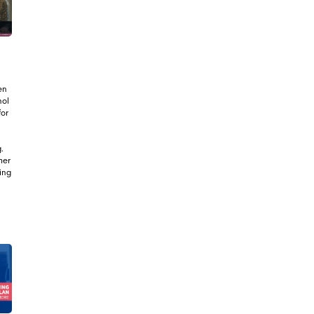
en
hol
for
.
mer
king