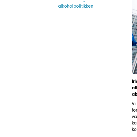
alkoholpolitikken
Ir
al
ak
Vi
fo
væ
ka
ko