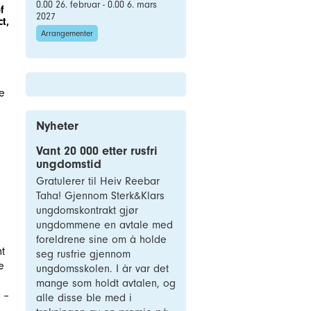
0.00 26. februar - 0.00 6. mars
f
2027
t,
Arrangementer
he
Nyheter
Vant 20 000 etter rusfri
ungdomstid
Gratulerer til Heiv Reebar
,
Taha! Gjennom Sterk&Klars
ungdomskontrakt gjør
ungdommene en avtale med
foreldrene sine om å holde
ht
seg rusfrie gjennom
e
ungdomsskolen. I år var det
mange som holdt avtalen, og
 –
alle disse ble med i