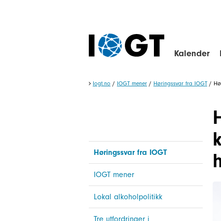
Kalender
Iogt.no
/
IOGT mener
/
Høringssvar fra IOGT
/
Hø
H
Høringssvar fra IOGT
IOGT mener
Lokal alkoholpolitikk
Tre utfordringer i