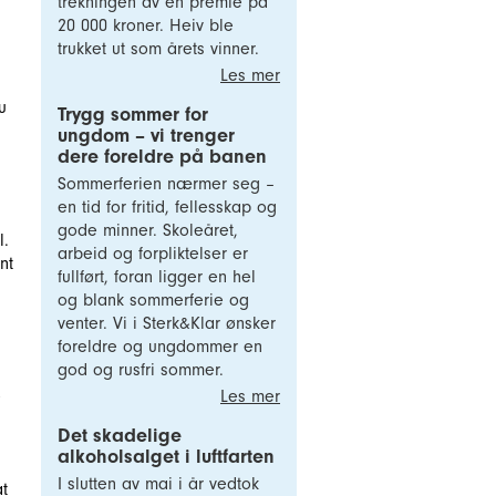
trekningen av en premie på
20 000 kroner. Heiv ble
trukket ut som årets vinner.
Les mer
u
Trygg sommer for
ungdom – vi trenger
dere foreldre på banen
Sommerferien nærmer seg –
en tid for fritid, fellesskap og
gode minner. Skoleåret,
l.
arbeid og forpliktelser er
nt
fullført, foran ligger en hel
og blank sommerferie og
venter. Vi i Sterk&Klar ønsker
foreldre og ungdommer en
god og rusfri sommer.
Les mer
e
Det skadelige
alkoholsalget i luftfarten
I slutten av mai i år vedtok
at