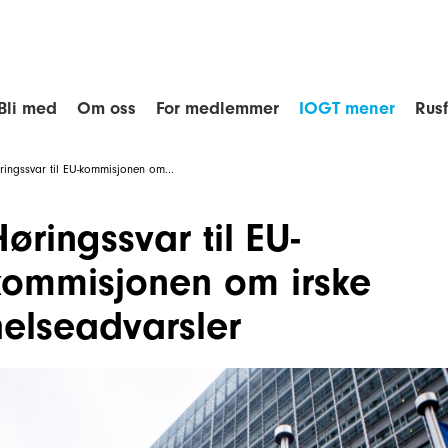
Bli med
Om oss
For medlemmer
IOGT mener
Rus
ringssvar til EU-kommisjonen om...
øringssvar til EU-
kommisjonen om irske
helseadvarsler