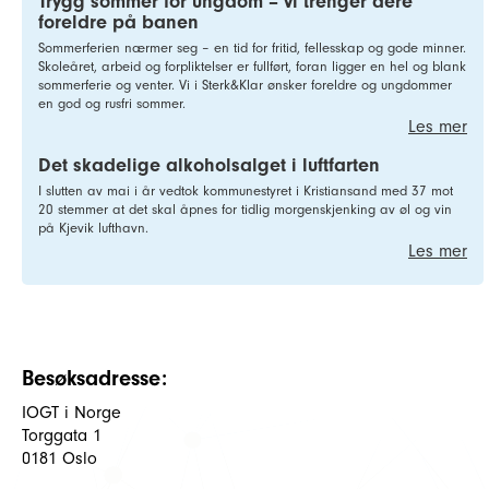
Trygg sommer for ungdom – vi trenger dere
foreldre på banen
Sommerferien nærmer seg – en tid for fritid, fellesskap og gode minner.
Skoleåret, arbeid og forpliktelser er fullført, foran ligger en hel og blank
sommerferie og venter. Vi i Sterk&Klar ønsker foreldre og ungdommer
en god og rusfri sommer.
Les mer
Det skadelige alkoholsalget i luftfarten
I slutten av mai i år vedtok kommunestyret i Kristiansand med 37 mot
20 stemmer at det skal åpnes for tidlig morgenskjenking av øl og vin
på Kjevik lufthavn.
Les mer
Besøksadresse:
IOGT i Norge
Torggata 1
0181 Oslo