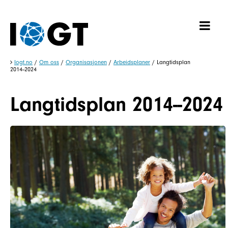
Iogt.no
/
Om oss
/
Organisasjonen
/
Arbeidsplaner
/
Langtidsplan
2014-­-2024
Langtidsplan 2014-­-2024