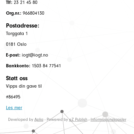
Tlf:
23 21 45 80
Org.nr.:
966804130
Postadresse:
Torggata 1
0181 Oslo
E-post:
iogt@iogt.no
Bankkonto:
1503 84 77541
Støtt oss
Vipps din gave til
#86495
Les mer
Developed by
Aplia
- Powered by
eZ Publish
-
Informasjonskapsler