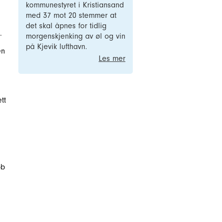
kommunestyret i Kristiansand
med 37 mot 20 stemmer at
det skal åpnes for tidlig
.
morgenskjenking av øl og vin
på Kjevik lufthavn.
en
Les mer
tt
bb