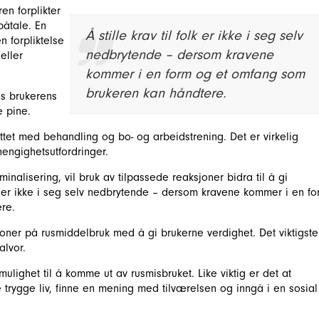
en forplikter
påtale. En
Å stille krav til folk er ikke i seg selv
 forpliktelse
nedbrytende – dersom kravene
 eller
kommer i en form og et omfang som
brukeren kan håndtere.
es brukerens
e pine.
tattet med behandling og bo- og arbeidstrening. Det er virkelig
engighetsutfordringer.
minalisering, vil bruk av tilpassede reaksjoner bidra til å gi
olk er ikke i seg selv nedbrytende – dersom kravene kommer i en f
re.
oner på rusmiddelbruk med å gi brukerne verdighet. Det viktigste
lvor.
lighet til å komme ut av rusmisbruket. Like viktig er det at
e trygge liv, finne en mening med tilværelsen og inngå i en sosial