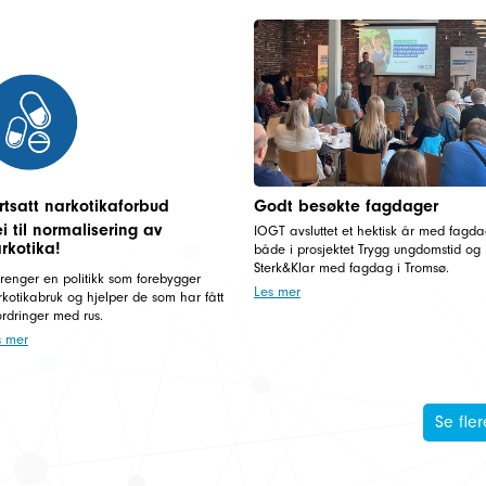
rtsatt narkotikaforbud
Godt besøkte fagdager
i til normalisering av
IOGT avsluttet et hektisk år med fagd
rkotika!
både i prosjektet Trygg ungdomstid og
Sterk&Klar med fagdag i Tromsø.
trenger en politikk som forebygger
Les mer
kotikabruk og hjelper de som har fått
ordringer med rus.
s mer
Se fler