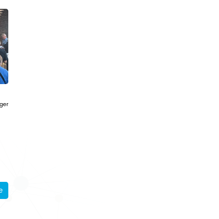
ager
e