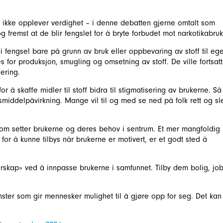
ikke opplever verdighet – i denne debatten gjerne omtalt som
og fremst at de blir fengslet for å bryte forbudet mot narkotikabruk
i fengsel bare på grunn av bruk eller oppbevaring av stoff til eg
 for produksjon, smugling og omsetning av stoff. De ville fortsatt
sering.
or å skaffe midler til stoff bidra til stigmatisering av brukerne. Så
iddelpåvirkning. Mange vil til og med se ned på folk rett og sle
som setter brukerne og deres behov i sentrum. Et mer mangfoldig
or å kunne tilbys når brukerne er motivert, er et godt sted å
rskap» ved å innpasse brukerne i samfunnet. Tilby dem bolig, jo
ster som gir mennesker mulighet til å gjøre opp for seg. Det kan