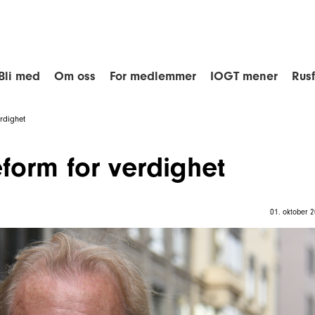
Bli med
Om oss
For medlemmer
IOGT mener
Rus
erdighet
eform for verdighet
01. oktober 