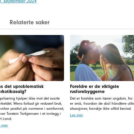
24. september 2024
Relaterte saker
ns det uproblematisk
Foreldre er de viktigste
rkotikasalg?
rusforebyggerne
alisering hjelper ikke mot det svarte
Det er foreldre som lærer ungdom, fra
ketdet. Mens forbud gir redusert bruk,
er små, hvordan de skal håndtere ulik
virker positivt på normene i samfunnet,
situasjoner, kanskje ikke alltid bevisst.
iver Torstein Torbjørnsen i et innlegg i
Les mer
rt Land.
s mer