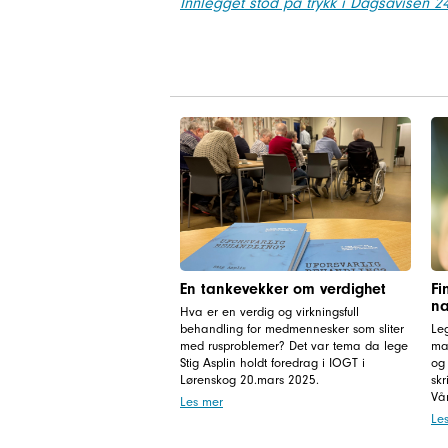
Innlegget stod på trykk i Dagsavisen 
En tankevekker om verdighet
Fi
na
Hva er en verdig og virkningsfull
behandling for medmennesker som sliter
Leg
med rusproblemer? Det var tema da lege
mar
Stig Asplin holdt foredrag i IOGT i
og 
Lørenskog 20.mars 2025.
skr
Vå
Les mer
Le