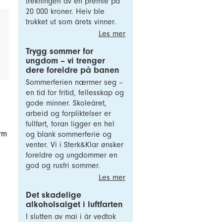
trekningen av en premie på
20 000 kroner. Heiv ble
trukket ut som årets vinner.
Les mer
Trygg sommer for
ungdom – vi trenger
dere foreldre på banen
Sommerferien nærmer seg –
en tid for fritid, fellesskap og
gode minner. Skoleåret,
arbeid og forpliktelser er
fullført, foran ligger en hel
orm
og blank sommerferie og
venter. Vi i Sterk&Klar ønsker
foreldre og ungdommer en
god og rusfri sommer.
Les mer
Det skadelige
alkoholsalget i luftfarten
I slutten av mai i år vedtok