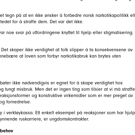
 et tegn på at en ikke ønsker å forbedre norsk narkotikapolitikk el
edet for å straffe dem. Det var det ikke.
ar noe svar på utfordringene knyttet til hjelp eller stigmatisering.
. Det skaper ikke verdighet at folk slipper å ta konsekvensene av
l innebære at loven som forbyr narkotikabruk kan brytes uten
g bøter ikke nødvendigvis er egnet for å skape verdighet hos
og tungt misbruk. Men det er ingen ting som tilsier at vi må straffe
aksjonsformer og konstruktive virkemidler som er mer preget av
og fornedrelse.
y i verktøykassa. Ett enkelt eksempel på reaksjoner som har hjulp
nende ruskarriere, er ungdomskontrakter.
 behov