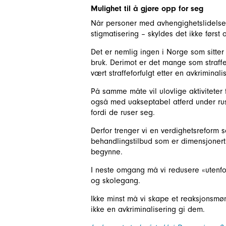
Mulighet til å gjøre opp for seg
Når personer med avhengighetslidelse 
stigmatisering – skyldes det ikke først 
Det er nemlig ingen i Norge som sitter 
bruk. Derimot er det mange som straffes
vært straffeforfulgt etter en avkriminali
På samme måte vil ulovlige aktiviteter f
også med uakseptabel atferd under rusm
fordi de ruser seg.
Derfor trenger vi en verdighetsreform 
behandlingstilbud som er dimensjonert f
begynne.
I neste omgang må vi redusere «utenfo
og skolegang.
Ikke minst må vi skape et reaksjonsmøn
ikke en avkriminalisering gi dem.