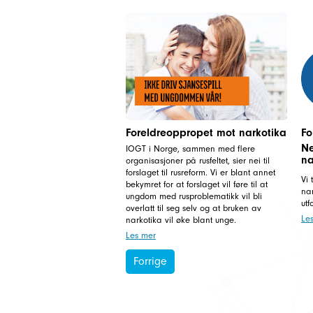
Foreldreoppropet mot narkotika
Fo
Ne
IOGT i Norge, sammen med flere
na
organisasjoner på rusfeltet, sier nei til
forslaget til rusreform. Vi er blant annet
Vi 
bekymret for at forslaget vil føre til at
nar
ungdom med rusproblematikk vil bli
utf
overlatt til seg selv og at bruken av
Le
narkotika vil øke blant unge.
Les mer
Forrige