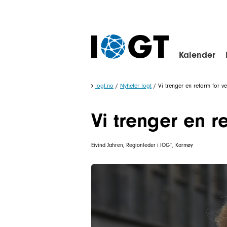
Kalender
Iogt.no
/
Nyheter Iogt
/
Vi trenger en reform for v
Vi trenger en r
Eivind Jahren, Regionleder i IOGT, Karmøy