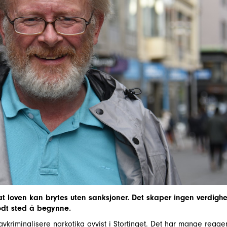
at loven kan brytes uten sanksjoner. Det skaper ingen verdighe
odt sted å begynne.
avkriminalisere narkotika avvist i Stortinget. Det har mange reager