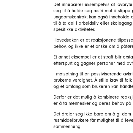
Det innebærer eksempelvis at lovbryter
seg til å holde seg rusfri mot å slippe 
ungdomskontrakt kan også inneholde en
til å ta del i arbeidsliv eller skolegang
spesifikke aktiviteter.
Hovedsaken er at reaksjonene tilpass
behov, og ikke er et ønske om å påfør
Et annet eksempel er at straff blir ers
etterspurt og gagner personer med avh
I motsetning til en passiviserende avkri
brukerne verdighet. Å stille krav til f
og et omfang som brukeren kan håndte
Derfor er det mulig å kombinere reaksj
er å ta mennesker og deres behov på a
Det dreier seg ikke bare om å gi dem mu
rusmiddelbrukere får mulighet til å lev
sammenheng.