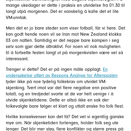
mange ukedager er dette i praksis en utvidelse fra 01.30 til
langt utpå morgenen. Det er vanskelig å kalle det et lite
VM-unntak.
Men det er jo bare steder som viser fotball, får vi høre. Det
kan godt hende noen vil se Iran mot New Zealand klokka
03 om natten. Samtidig er det neppe bare kampen i seg
selv som gjør dette attraktivt. For noen vil nok muligheten
til å fortsette festen langt ut på morgenkvisten være vel så
interessant.
Trenger vi dette? Det er på ingen måte opplagt.
En
undersøkelse utført av Respons Analyse for Aftenposten
tyder ikke på noe tydelig folkekrav om utvidet VM-
skjenking. Tvert imot var det flere negative enn positive
totalt, og en tredjedel svarte at de var helt uenige i å
utvide skjenketidene. Dette er altså ikke en sak der
folkevalgte bare følger et klart og uttalt ønske fra folk flest.
Hvilke konsekvenser kan det få? Det vet vi egentlig ganske
mye om. Når skjenketiden forlenges, holder folk seg ute
lenger. Det blir mer støy, flere konflikter og større press på