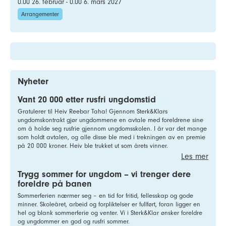
0.00 26. februar - 0.00 6. mars 2027
Arrangementer
Nyheter
Vant 20 000 etter rusfri ungdomstid
Gratulerer til Heiv Reebar Taha! Gjennom Sterk&Klars
ungdomskontrakt gjør ungdommene en avtale med foreldrene sine
om å holde seg rusfrie gjennom ungdomsskolen. I år var det mange
som holdt avtalen, og alle disse ble med i trekningen av en premie
på 20 000 kroner. Heiv ble trukket ut som årets vinner.
Les mer
Trygg sommer for ungdom – vi trenger dere
foreldre på banen
Sommerferien nærmer seg – en tid for fritid, fellesskap og gode
minner. Skoleåret, arbeid og forpliktelser er fullført, foran ligger en
hel og blank sommerferie og venter. Vi i Sterk&Klar ønsker foreldre
og ungdommer en god og rusfri sommer.