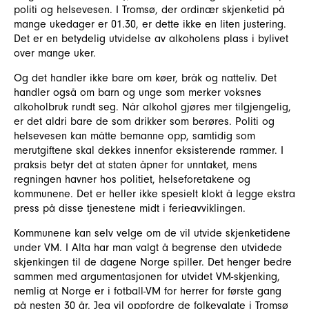
politi og helsevesen. I Tromsø, der ordinær skjenketid på
mange ukedager er 01.30, er dette ikke en liten justering.
Det er en betydelig utvidelse av alkoholens plass i bylivet
over mange uker.
Og det handler ikke bare om køer, bråk og natteliv. Det
handler også om barn og unge som merker voksnes
alkoholbruk rundt seg. Når alkohol gjøres mer tilgjengelig,
er det aldri bare de som drikker som berøres. Politi og
helsevesen kan måtte bemanne opp, samtidig som
merutgiftene skal dekkes innenfor eksisterende rammer. I
praksis betyr det at staten åpner for unntaket, mens
regningen havner hos politiet, helseforetakene og
kommunene. Det er heller ikke spesielt klokt å legge ekstra
press på disse tjenestene midt i ferieavviklingen.
Kommunene kan selv velge om de vil utvide skjenketidene
under VM. I Alta har man valgt å begrense den utvidede
skjenkingen til de dagene Norge spiller. Det henger bedre
sammen med argumentasjonen for utvidet VM-skjenking,
nemlig at Norge er i fotball-VM for herrer for første gang
på nesten 30 år. Jeg vil oppfordre de folkevalgte i Tromsø