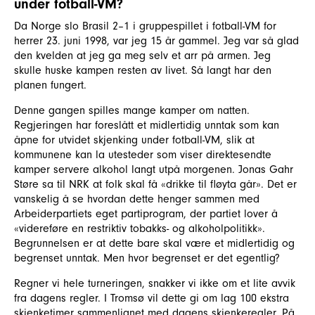
under fotball-VM?
Da Norge slo Brasil 2–1 i gruppespillet i fotball-VM for
herrer 23. juni 1998, var jeg 15 år gammel. Jeg var så glad
den kvelden at jeg ga meg selv et arr på armen. Jeg
skulle huske kampen resten av livet. Så langt har den
planen fungert.
Denne gangen spilles mange kamper om natten.
Regjeringen har foreslått et midlertidig unntak som kan
åpne for utvidet skjenking under fotball-VM, slik at
kommunene kan la utesteder som viser direktesendte
kamper servere alkohol langt utpå morgenen. Jonas Gahr
Støre sa til NRK at folk skal få «drikke til fløyta går». Det er
vanskelig å se hvordan dette henger sammen med
Arbeiderpartiets eget partiprogram, der partiet lover å
«videreføre en restriktiv tobakks- og alkoholpolitikk».
Begrunnelsen er at dette bare skal være et midlertidig og
begrenset unntak. Men hvor begrenset er det egentlig?
Regner vi hele turneringen, snakker vi ikke om et lite avvik
fra dagens regler. I Tromsø vil dette gi om lag 100 ekstra
skjenketimer sammenlignet med dagens skjenkeregler. På