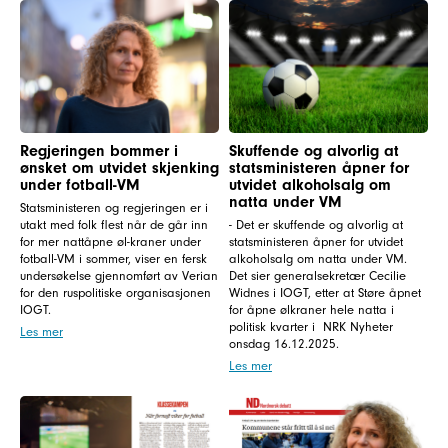
Regjeringen bommer i
Skuffende og alvorlig at
ønsket om utvidet skjenking
statsministeren åpner for
under fotball-VM
utvidet alkoholsalg om
natta under VM
Statsministeren og regjeringen er i
utakt med folk flest når de går inn
- Det er skuffende og alvorlig at
for mer nattåpne øl-kraner under
statsministeren åpner for utvidet
fotball-VM i sommer, viser en fersk
alkoholsalg om natta under VM.
undersøkelse gjennomført av Verian
Det sier generalsekretær Cecilie
for den ruspolitiske organisasjonen
Widnes i IOGT, etter at Støre åpnet
IOGT.
for åpne ølkraner hele natta i
politisk kvarter i NRK Nyheter
Les mer
onsdag 16.12.2025.
Les mer