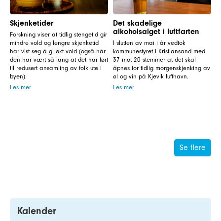
Skjenketider
Det skadelige
alkoholsalget i luftfarten
Forskning viser at tidlig stengetid gir
mindre vold og lengre skjenketid
I slutten av mai i år vedtok
har vist seg å gi økt vold (også når
kommunestyret i Kristiansand med
den har vært så lang at det har ført
37 mot 20 stemmer at det skal
til redusert ansamling av folk ute i
åpnes for tidlig morgenskjenking av
byen).
øl og vin på Kjevik lufthavn.
Les mer
Les mer
Se flere
Kalender