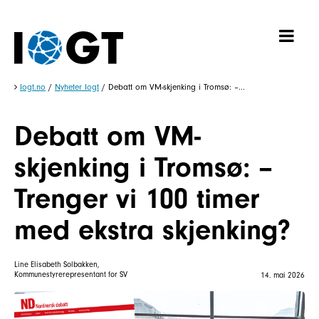
Iogt.no
/
Nyheter Iogt
/
Debatt om VM-skjenking i Tromsø: –...
Debatt om VM-
skjenking i Tromsø: –
Trenger vi 100 timer
med ekstra skjenking?
Line Elisabeth Solbakken,
Kommunestyrerepresentant for SV
14. mai 2026