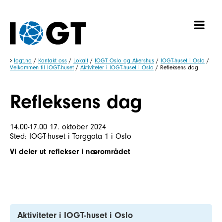
Iogt.no
/
Kontakt oss
/
Lokalt
/
IOGT Oslo og Akershus
/
IOGT-huset i Oslo
/
Velkommen til IOGT-huset
/
Aktiviteter i IOGT-huset i Oslo
/
Refleksens dag
Refleksens dag
14.00-17.00 17. oktober 2024
Sted: IOGT-huset i Torggata 1 i Oslo
Vi deler ut reflekser i nærområdet
Aktiviteter i IOGT-huset i Oslo