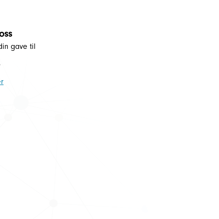
 oss
din gave til
5
r