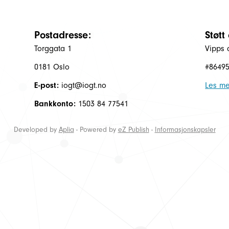
Postadresse:
Støtt
Torggata 1
Vipps 
0181 Oslo
#8649
E-post:
iogt@iogt.no
Les me
Bankkonto:
1503 84 77541
Developed by
Aplia
- Powered by
eZ Publish
-
Informasjonskapsler