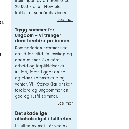
trekningen av en premie på
20 000 kroner. Heiv ble
trukket ut som årets vinner.
Les mer
ør,
Trygg sommer for
ungdom – vi trenger
dere foreldre på banen
Sommerferien nærmer seg –
g
en tid for fritid, fellesskap og
gode minner. Skoleåret,
arbeid og forpliktelser er
fullført, foran ligger en hel
og blank sommerferie og
venter. Vi i Sterk&Klar ønsker
foreldre og ungdommer en
god og rusfri sommer.
Les mer
Det skadelige
alkoholsalget i luftfarten
I slutten av mai i år vedtok