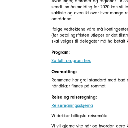
Avdelinger, områder og regioner i IOGT
sendt inn årsmelding for 2020 kan stil
sakliste og oversikt over hvor mange r
områdene.
Ifølge vedtektene våre må kontingente
(før betalingsfristen utløper er det ti
skal velges til delegater må ha betalt 
Program:
Se fullt program her.
Overnatting:
Rommene har grei standard med bad og
håndklær finnes på rommet.
Reise og reiseregning:
Reiseregningsskjema
Vi dekker billigste reisemåte.
Vi vil gjerne vite når og hvordan dere