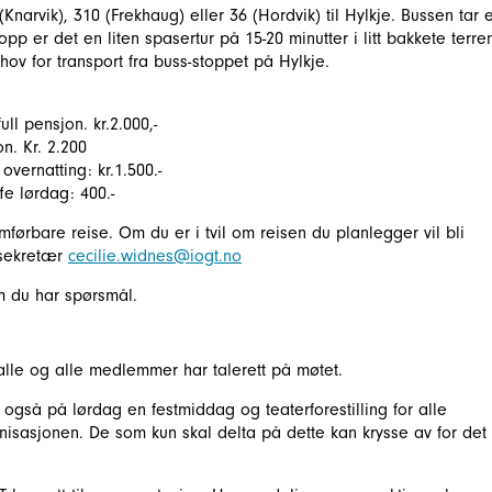
Knarvik), 310 (Frekhaug) eller 36 (Hordvik) til Hylkje. Bussen tar 
opp er det en liten spasertur på 15-20 minutter i litt bakkete terre
hov for transport fra buss-stoppet på Hylkje.
ull pensjon. kr.2.000,-
on. Kr. 2.200
vernatting: kr.1.500.-
fe lørdag: 400.-
førbare reise. Om du er i tvil om reisen du planlegger vil bli
lsekretær
cecilie.widnes@iogt.no
 du har spørsmål.
lle og alle medlemmer har talerett på møtet.
vi også på lørdag en festmiddag og teaterforestilling for alle
nisasjonen. De som kun skal delta på dette kan krysse av for det 