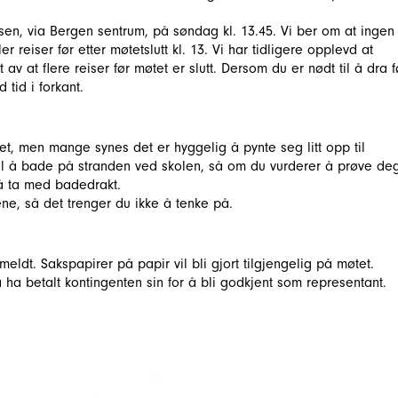
lassen, via Bergen sentrum, på søndag kl. 13.45. Vi ber om at ingen
r reiser før etter møtetslutt kl. 13. Vi har tidligere opplevd at
av at flere reiser før møtet er slutt. Dersom du er nødt til å dra f
d tid i forkant.
t, men mange synes det er hyggelig å pynte seg litt opp til
il å bade på stranden ved skolen, så om du vurderer å prøve de
 å ta med badedrakt.
e, så det trenger du ikke å tenke på.
eldt. Sakspapirer på papir vil bli gjort tilgjengelig på møtet.
 ha betalt kontingenten sin for å bli godkjent som representant.