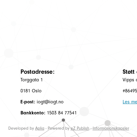
Postadresse:
Støtt
Torggata 1
Vipps 
0181 Oslo
#8649
E-post:
iogt@iogt.no
Les me
Bankkonto:
1503 84 77541
Developed by
Aplia
- Powered by
eZ Publish
-
Informasjonskapsler