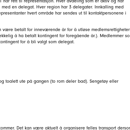
 har rett til representasjon. Hver avdeling som er aktiv og har
le med en delegat. Hver region har 3 delegater. Innkalling med
epresentanter hvert område har sendes ut til kontaktpersonene i
n være betalt for inneværende år for å utløse medlemsrettigheter
lstrekkelig å ha betalt kontingent for foregående år.). Medlemmer s
kontingent for å bli valgt som delegat.
 toalett ute på gangen (to rom deler bad). Sengetøy eller
 kommer. Det kan være aktuelt å organisere felles transport ders