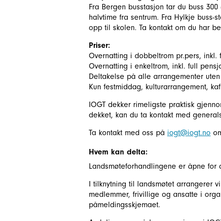
Fra Bergen busstasjon tar du buss 300 (
halvtime fra sentrum. Fra Hylkje buss-st
opp til skolen. Ta kontakt om du har be
Priser:
Overnatting i dobbeltrom pr.pers, inkl. f
Overnatting i enkeltrom, inkl. full pensj
Deltakelse på alle arrangementer uten o
Kun festmiddag, kulturarrangement, kaf
IOGT dekker rimeligste praktisk gjennom
dekket, kan du ta kontakt med genera
Ta kontakt med oss på
iogt@iogt.no
om
Hvem kan delta:
Landsmøteforhandlingene er åpne for a
I tilknytning til landsmøtet arrangerer 
medlemmer, frivillige og ansatte i orga
påmeldingsskjemaet.