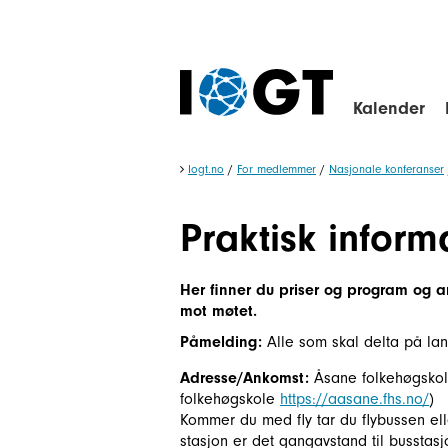
Kalender
Iogt.no
/
For medlemmer
/
Nasjonale konferanser
Praktisk inform
Her finner du priser og program og a
mot møtet.
Påmelding:
Alle som skal delta på l
Adresse/Ankomst:
Åsane folkehøgskole
folkehøgskole
https://aasane.fhs.no/
)
Kommer du med fly tar du flybussen el
stasjon er det gangavstand til busstas