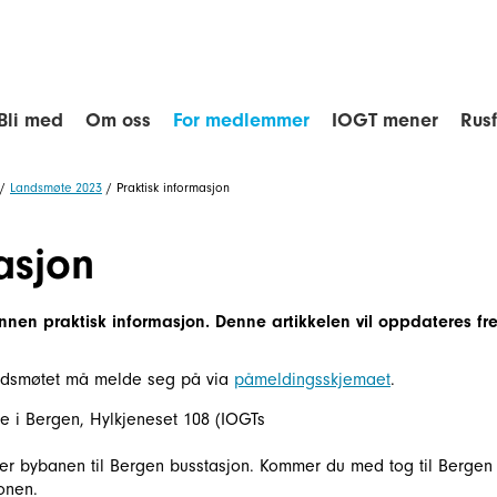
Bli med
Om oss
For medlemmer
IOGT mener
Rus
/
Landsmøte 2023
/
Praktisk informasjon
asjon
nnen praktisk informasjon. Denne artikkelen vil oppdateres fr
andsmøtet må melde seg på via
påmeldingsskjemaet
.
 i Bergen, Hylkjeneset 108 (IOGTs
ler bybanen til Bergen busstasjon. Kommer du med tog til Bergen
jonen.