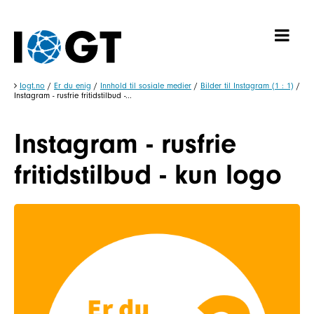
Iogt.no
/
Er du enig
/
Innhold til sosiale medier
/
Bilder til Instagram (1 : 1)
/
Instagram - rusfrie fritidstilbud -...
Instagram - rusfrie
fritidstilbud - kun logo