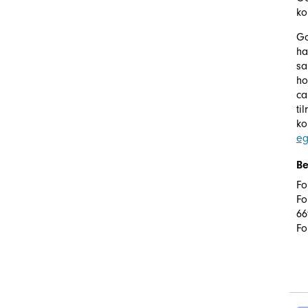
ko
Go
ha
sa
ho
ca
ti
ko
eg
Be
Fo
Fo
66
Fo