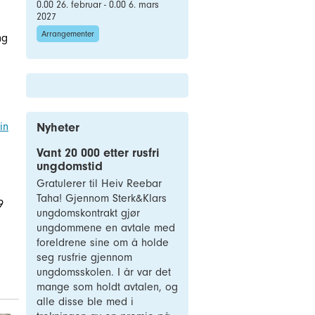
0.00 26. februar - 0.00 6. mars
2027
Arrangementer
ng
Nyheter
in
Vant 20 000 etter rusfri
ungdomstid
Gratulerer til Heiv Reebar
Taha! Gjennom Sterk&Klars
9
ungdomskontrakt gjør
ungdommene en avtale med
foreldrene sine om å holde
seg rusfrie gjennom
ungdomsskolen. I år var det
mange som holdt avtalen, og
alle disse ble med i