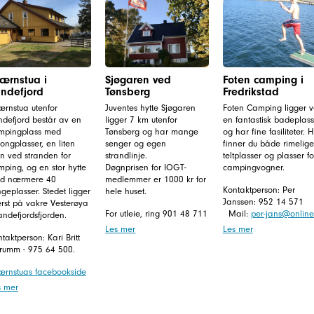
ærnstua i
Sjøgaren ved
Foten camping i
ndefjord
Tønsberg
Fredrikstad
ærnstua utenfor
Juventes hytte Sjøgaren
Foten Camping ligger 
ndefjord består av en
ligger 7 km utenfor
en fantastisk badeplass
mpingplass med
Tønsberg og har mange
og har fine fasiliteter. 
ongplasser, en liten
senger og egen
finner du både rimelige
n ved stranden for
strandlinje.
teltplasser og plasser fo
ping, og en stor hytte
Døgnprisen for IOGT-
campingvogner.
d nærmere 40
medlemmer er 1000 kr for
Kontaktperson: Per
geplasser. Stedet ligger
hele huset.
Janssen: 952 14 571
erst på vakre Vesterøya
For utleie, ring 901 48 711
Mail:
per-jans@online
andefjordsfjorden.
Les mer
Les mer
taktperson: Kari Britt
rumm - 975 64 500.
ærnstuas facebookside
s mer