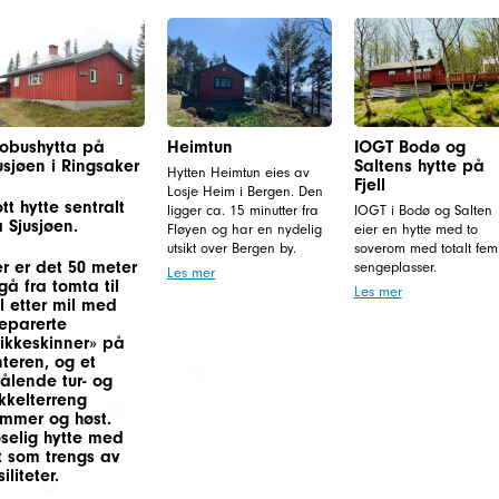
obushytta på
Heimtun
IOGT Bodø og
usjøen i Ringsaker
Saltens hytte på
Hytten Heimtun eies av
Fjell
Losje Heim i Bergen. Den
ott hytte sentralt
ligger ca. 15 minutter fra
IOGT i Bodø og Salten
 Sjusjøen.
Fløyen og har en nydelig
eier en hytte med to
utsikt over Bergen by.
soverom med totalt fem
r er det 50 meter
sengeplasser.
Les mer
gå fra tomta til
Les mer
l etter mil med
eparerte
rikkeskinner» på
nteren, og et
rålende tur- og
kkelterreng
mmer og høst.
selig hytte med
t som trengs av
siliteter.