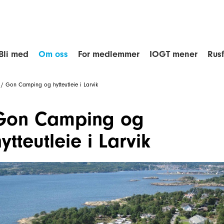
Bli med
Om oss
For medlemmer
IOGT mener
Rus
/
Gon Camping og hytteutleie i Larvik
Gon Camping og
ytteutleie i Larvik