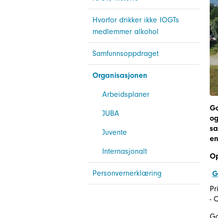
Hvorfor drikker ikke IOGTs
medlemmer alkohol
Samfunnsoppdraget
Organisasjonen
Arbeidsplaner
Go
JUBA
og
sa
Juvente
en
Internasjonalt
Op
Personvernerklæring
G
Pr
- 
Go