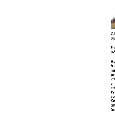
Gl
Sj
Fl
på
He
å 
mi
pr
«t
vi
st
sy
so
Ko
al
fa