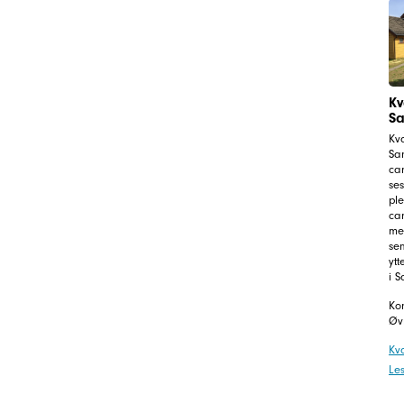
Kv
Sa
Kv
Sa
ca
ses
ple
cam
me
sen
ytt
i S
Kon
Øv
Kv
Le