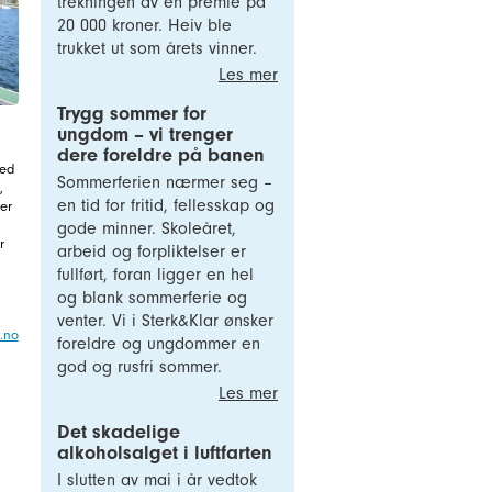
trekningen av en premie på
20 000 kroner. Heiv ble
trukket ut som årets vinner.
Les mer
Trygg sommer for
ungdom – vi trenger
dere foreldre på banen
ved
Sommerferien nærmer seg –
,
en tid for fritid, fellesskap og
Her
gode minner. Skoleåret,
r
arbeid og forpliktelser er
fullført, foran ligger en hel
og blank sommerferie og
venter. Vi i Sterk&Klar ønsker
.no
foreldre og ungdommer en
god og rusfri sommer.
Les mer
Det skadelige
alkoholsalget i luftfarten
I slutten av mai i år vedtok