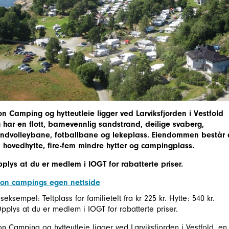
n Camping og hytteutleie ligger ved Larviksfjorden i Vestfold
 har en flott, barnevennlig sandstrand, deilige svaberg,
ndvolleybane, fotballbane og lekeplass. Eiendommen består 
 hovedhytte, fire-fem mindre hytter og campingplass.
plys at du er medlem i IOGT for rabatterte priser.
on campings egen nettside
iseksempel: Teltplass for familietelt fra kr 225 kr. Hytte: 540 kr.
Opplys at du er medlem i IOGT for rabatterte priser.
n Camping og hytteutleie ligger ved Larviksfjorden i Vestfold, en