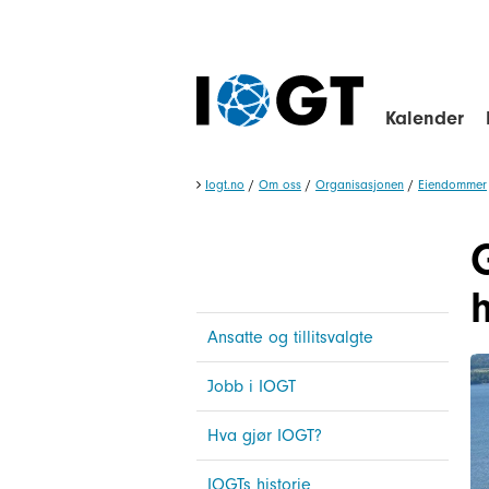
Kalender
Iogt.no
/
Om oss
/
Organisasjonen
/
Eiendommer
h
Ansatte og tillitsvalgte
Jobb i IOGT
Hva gjør IOGT?
IOGTs historie