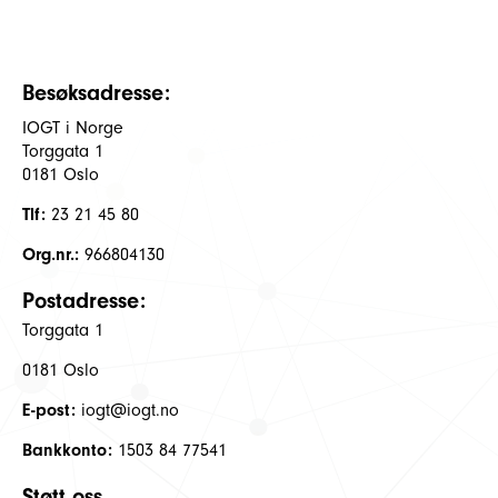
Besøksadresse:
IOGT i Norge
Torggata 1
0181 Oslo
Tlf:
23 21 45 80
Org.nr.:
966804130
Postadresse:
Torggata 1
0181 Oslo
E-post:
iogt@iogt.no
Bankkonto:
1503 84 77541
Støtt oss